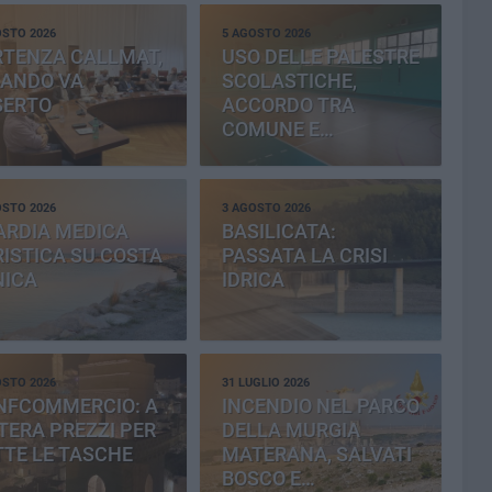
OSTO 2026
5 AGOSTO 2026
RTENZA CALLMAT,
USO DELLE PALESTRE
BANDO VA
SCOLASTICHE,
SERTO
ACCORDO TRA
COMUNE E
PROVINCIA
OSTO 2026
3 AGOSTO 2026
ARDIA MEDICA
BASILICATA:
ISTICA SU COSTA
PASSATA LA CRISI
NICA
IDRICA
OSTO 2026
31 LUGLIO 2026
NFCOMMERCIO: A
INCENDIO NEL PARCO
ERA PREZZI PER
DELLA MURGIA
TE LE TASCHE
MATERANA, SALVATI
BOSCO E