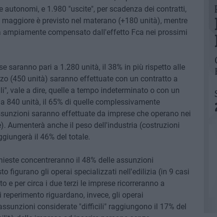
he autonomi, e 1.980 "uscite", per scadenza dei contratti,
 maggiore è previsto nel materano (+180 unità), mentre
arà ampiamente compensato dall'effetto Fca nei prossimi
saranno pari a 1.280 unità, il 38% in più rispetto alle
zo (450 unità) saranno effettuate con un contratto a
i", vale a dire, quelle a tempo indeterminato o con un
 a 840 unità, il 65% di quelle complessivamente
sunzioni saranno effettuate da imprese che operano nei
se). Aumenterà anche il peso dell'industria (costruzioni
giungerà il 46% del totale.
ieste concentreranno il 48% delle assunzioni
igurano gli operai specializzati nell'edilizia (in 9 casi
 e per circa i due terzi le imprese ricorreranno a
i reperimento riguardano, invece, gli operai
ssunzioni considerate "difficili" raggiungono il 17% del