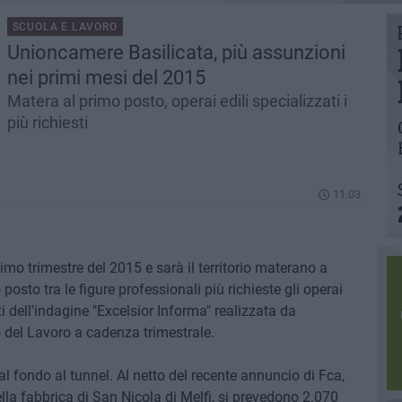
SCUOLA E LAVORO
Unioncamere Basilicata, più assunzioni
nei primi mesi del 2015
Matera al primo posto, operai edili specializzati i
più richiesti
11.03
imo trimestre del 2015 e sarà il territorio materano a
osto tra le figure professionali più richieste gli operai
tati dell'indagine "Excelsior Informa" realizzata da
 del Lavoro a cadenza trimestrale.
 al fondo al tunnel. Al netto del recente annuncio di Fca,
lla fabbrica di San Nicola di Melfi, si prevedono 2.070