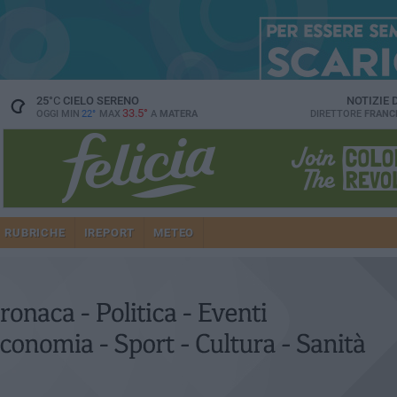
25
°C
CIELO SERENO
NOTIZIE
33.5°
OGGI MIN
22°
MAX
A
MATERA
DIRETTORE
FRANC
RUBRICHE
IREPORT
METEO