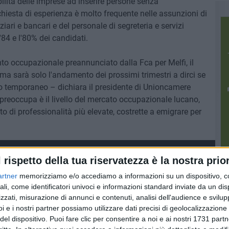
ilità delle imprese ad inserire persone senza
chiesta di esperienza è molto frequente nelle assunzioni di
ziari e bancari e del personale di segreteria e servizi
'84 e l'80% dei candidati.
to occupazionale preannunciato dalla Fca per Melfi, il
a sarà solo l'andamento dei prossimi trimestri a dirci se
to temporaneo – dichiara il presidente di Unioncamere
preoccupa è il livello del mercato occupazionale lucano,
to di professionalità più elevate, costrette a emigrare per
l rispetto della tua riservatezza è la nostra prior
artner
memorizziamo e/o accediamo a informazioni su un dispositivo, c
ali, come identificatori univoci e informazioni standard inviate da un di
zzati, misurazione di annunci e contenuti, analisi dell'audience e svilupp
i e i nostri partner possiamo utilizzare dati precisi di geolocalizzazione 
del dispositivo. Puoi fare clic per consentire a noi e ai nostri 1731 partn