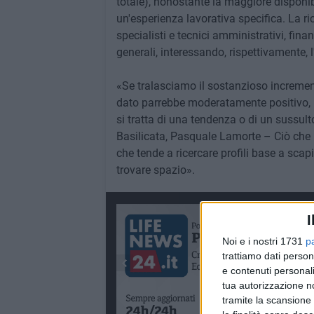
totale), nonostante la maggiore disponib
un'esperienza lavorativa specifica. La ri
specialisti e tecnici amministrativi, finan
generali, interessando, rispettivamente, l
«Se tralasciamo il sostanzioso incremen
dato parrebbe moderatamente positivo, m
si tratta di una tendenza o di un sussul
Basilicata, Pasquale Lamorte – Ciò che 
che tende a ricercare profili base a scapi
trovare spazio».
I
Noi e i nostri 1731
p
trattiamo dati person
e contenuti personali
tua autorizzazione no
tramite la scansione 