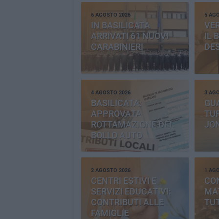
6 AGOSTO 2026
5 AG
IN BASILICATA
VE
ARRIVATI 61 NUOVI
IL 
CARABINIERI
DE
4 AGOSTO 2026
3 AG
BASILICATA:
GU
APPROVATA
TUR
ROTTAMAZIONE DEL
JO
BOLLO AUTO
2 AGOSTO 2026
1 AG
CENTRI ESTIVI E
CO
SERVIZI EDUCATIVI:
MAT
CONTRIBUTI ALLE
TUT
FAMIGLIE