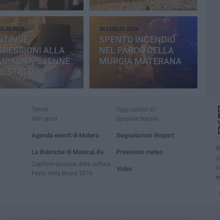
CEMENTERIA
GLIO 2026
30 LUGLIO 2026
NTINUE
SPENTO INCENDIO
RESSIONI ALLA
NEL PARCO DELLA
MPAGNA, 28ENNE
MURGIA MATERANA
RESTATO
Tennis
Oggi cucino io!
Altri sport
Speciale Natale
Agenda eventi di Matera
Segnalazioni iReport
I
Le Rubriche di MateraLife
Previsioni meteo
R
Capitale europea della cultura
M
Video
Festa della Bruna 2016
t