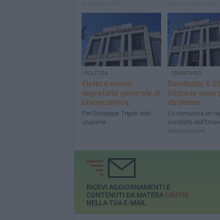
Eurostat 2015
bonus carburante”
POLITICA
TERRITORIO
Eletto il nuovo
Basilicata, il 2
segretario generale di
imprese sono 
Unioncamere
da donne
Per Giuseppe Tripoli voto
Lo comunica un ra
unanime
condotto dall’Osse
Unioncamere
RICEVI AGGIORNAMENTI E
CONTENUTI DA MATERA
GRATIS
NELLA TUA E-MAIL