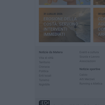
31 LUGLIO 2026
30 LU
EROSIONE DELLA
CO
COSTA: SERVONO
AGG
INTERVENTI
CO
IMMEDIATI
AR
Notizie da Matera
Eventi e cultura
Scuola e Lavoro
Vita di città
Associazioni
Territorio
Cronaca
Notizie sportive
Politica
Calcio
Enti locali
Arti Marziali
Turismo
Running e Atletica
Nightlife