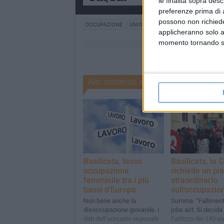
le finalità sopra des
preferenze prima di 
possono non richieder
OCCUPAZIONE
UNIONCAMERE BASILICATA
applicheranno solo a
momento tornando su 
Altri contenuti a tema
Basilicata, tasso
Basilicata, la C
occupazione
richiede un pi
femminile tra i più
straordinario
bassi d’Europa
sull’occupazio
Non bene anche la
Summa: “Falliment
disoccupazione giovanile. I
jobs act. Si decida
dati dell’annuario regionale
l’utilizzo dei 140 e