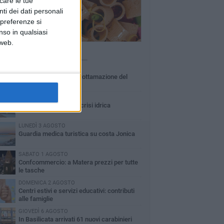
icare le tue
ti dei dati personali
 preferenze si
nso in qualsiasi
 web.
Ù LETTI QUESTA SETTIMANA
MARTEDÌ 4 AGOSTO
Basilicata: approvata rottamazione del
bollo auto
LUNEDÌ 3 AGOSTO
Basilicata: passata la crisi idrica
LUNEDÌ 3 AGOSTO
Guardia medica turistica su costa Jonica
SABATO 1 AGOSTO
Confcommercio: a Matera prezzi per tutte
le tasche
DOMENICA 2 AGOSTO
Centri estivi e servizi educativi: contributi
alle famiglie
GIOVEDÌ 6 AGOSTO
In Basilicata arrivati 61 nuovi carabinieri