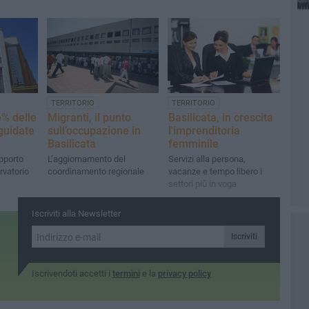
TERRITORIO
TERRITORIO
Basilicata, in crescita
6% delle
Migranti, il punto
l'imprenditoria
guidate
sull’occupazione in
femminile
Basilicata
Servizi alla persona,
pporto
L’aggiornamento del
vacanze e tempo libero i
rvatorio
coordinamento regionale
settori più in voga
Iscriviti alla Newsletter
Iscriviti
Iscrivendoti accetti i
termini
e la
privacy policy