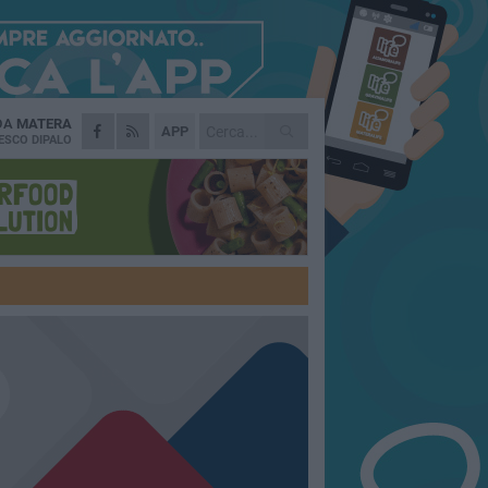
 DA
MATERA
APP
ESCO DIPALO