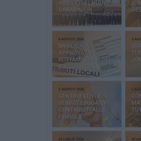
ARRIVATI 61 NUOVI
IL 
CARABINIERI
DE
4 AGOSTO 2026
3 AG
BASILICATA:
GU
APPROVATA
TUR
ROTTAMAZIONE DEL
JO
BOLLO AUTO
2 AGOSTO 2026
1 AG
CENTRI ESTIVI E
CO
SERVIZI EDUCATIVI:
MAT
CONTRIBUTI ALLE
TUT
FAMIGLIE
31 LUGLIO 2026
30 LU