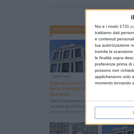
I
Noi e i nostri 1731
p
Altri contenuti a tema
trattiamo dati person
e contenuti personali
tua autorizzazione no
tramite la scansione 
le finalità sopra des
preferenze prima di 
possono non richieder
applicheranno solo a
TERRITORIO
TERRITORIO
Imprese under 35 in
Basilicata, il 2
momento tornando su 
forte aumento in
imprese sono 
Basilicata
da donne
Dati Unioncamere indicano
Lo comunica un ra
un saldo di +57,8% nel
condotto dall’Osse
secondo trimestre 2016
Unioncamere