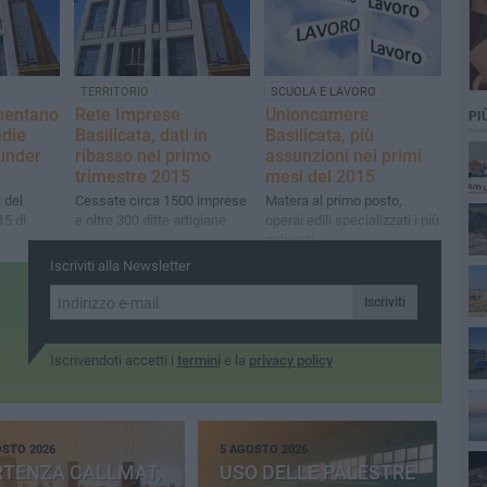
SCUOLA E LAVORO
TERRITORIO
Unioncamere
umentano
Rete Imprese
PI
Basilicata, più
edie
Basilicata, dati in
assunzioni nei primi
under
ribasso nel primo
mesi del 2015
trimestre 2015
Matera al primo posto,
i del
Cessate circa 1500 imprese
operai edili specializzati i più
15 di
e oltre 300 ditte artigiane
richiesti
Iscriviti alla Newsletter
Iscriviti
Iscrivendoti accetti i
termini
e la
privacy policy
OSTO 2026
5 AGOSTO 2026
RTENZA CALLMAT,
USO DELLE PALESTRE