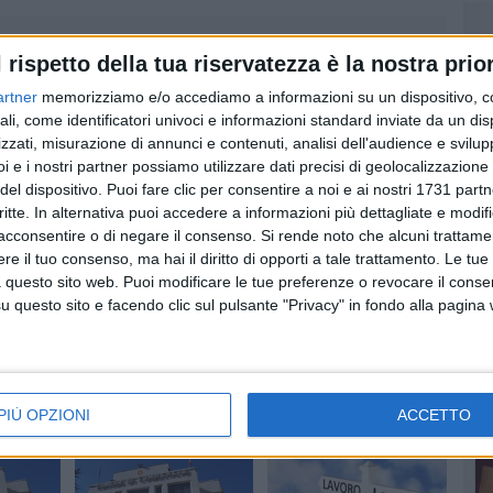
l rispetto della tua riservatezza è la nostra prior
artner
memorizziamo e/o accediamo a informazioni su un dispositivo, c
ali, come identificatori univoci e informazioni standard inviate da un di
zzati, misurazione di annunci e contenuti, analisi dell'audience e svilupp
i e i nostri partner possiamo utilizzare dati precisi di geolocalizzazione 
del dispositivo. Puoi fare clic per consentire a noi e ai nostri 1731 partn
critte. In alternativa puoi accedere a informazioni più dettagliate e modif
acconsentire o di negare il consenso.
Si rende noto che alcuni trattamen
e il tuo consenso, ma hai il diritto di opporti a tale trattamento. Le tue
 questo sito web. Puoi modificare le tue preferenze o revocare il conse
TERRITORIO
TERRITORIO
Basilicata, in crescita
6% delle
In Basilicata aumenta
questo sito e facendo clic sul pulsante "Privacy" in fondo alla pagina
l'imprenditoria
guidate
il numero di imprese
femminile
giovanili
Servizi alla persona,
pporto
Unioncamere: una impresa
vacanze e tempo libero i
rvatorio
su tre è guidata da under 35
settori più in voga
PIÙ OPZIONI
ACCETTO