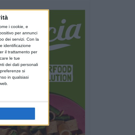
ità
ome i cookie, e
spositivo per annunci
o dei servizi.
Con la
e identificazione
er il trattamento per
icare le tue
ti dei dati personali
 preferenze si
nso in qualsiasi
 web.