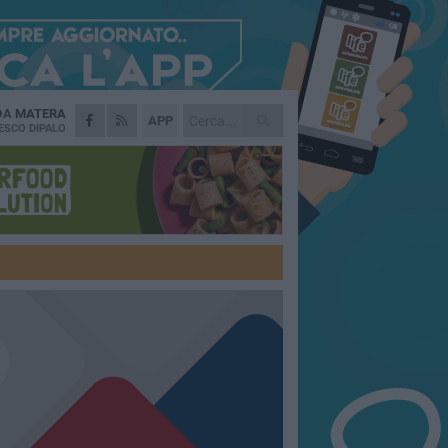
 DA
MATERA
APP
ESCO DIPALO