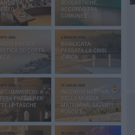
BANDO VA
SCOLASTICHE,
SERTO
ACCORDO TRA
COMUNE E
PROVINCIA
OSTO 2026
3 AGOSTO 2026
ARDIA MEDICA
BASILICATA:
ISTICA SU COSTA
PASSATA LA CRISI
NICA
IDRICA
OSTO 2026
31 LUGLIO 2026
NFCOMMERCIO: A
INCENDIO NEL PARCO
ERA PREZZI PER
DELLA MURGIA
TE LE TASCHE
MATERANA, SALVATI
BOSCO E
CEMENTERIA
GLIO 2026
30 LUGLIO 2026