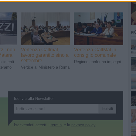
PI
zi: non
Vertenza Callmat,
Vertenza CallMat in
Matera
lavoro garantito sino a
consiglio comunale
settembre
bilimenti
Regione conferma impegni
nteramo
Vertice al Ministero a Roma
Iscriviti alla Newsletter
Iscriviti
Iscrivendoti accetti i
termini
e la
privacy policy