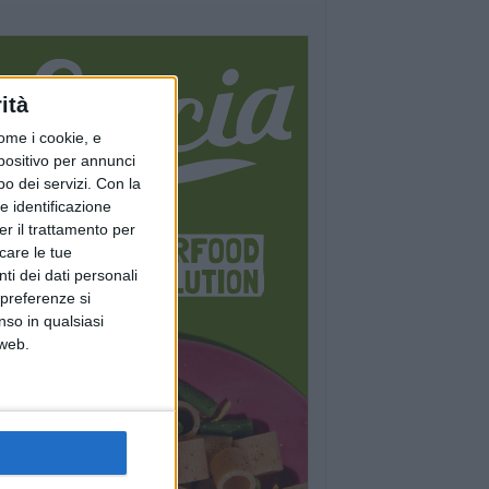
ità
ome i cookie, e
spositivo per annunci
o dei servizi.
Con la
e identificazione
er il trattamento per
icare le tue
ti dei dati personali
 preferenze si
nso in qualsiasi
 web.