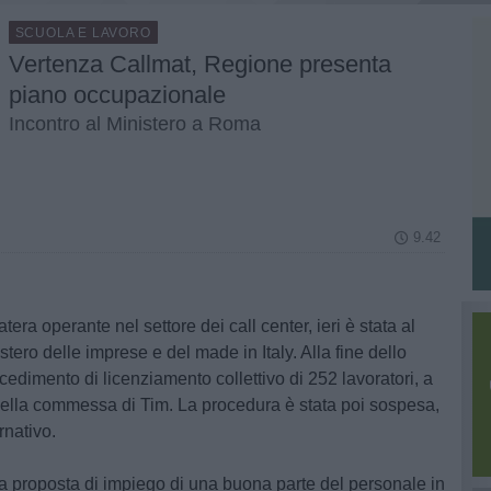
SCUOLA E LAVORO
Vertenza Callmat, Regione presenta
piano occupazionale
Incontro al Ministero a Roma
9.42
era operante nel settore dei call center, ieri è stata al
tero delle imprese e del made in Italy. Alla fine dello
edimento di licenziamento collettivo di 252 lavoratori, a
ella commessa di Tim. La procedura è stata poi sospesa,
rnativo.
 proposta di impiego di una buona parte del personale in