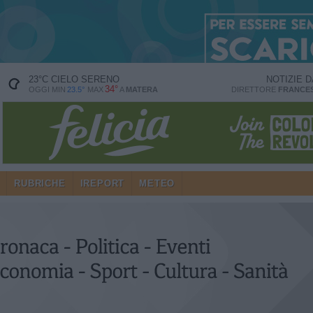
23
°C
CIELO SERENO
NOTIZIE 
34°
OGGI MIN
23.5°
MAX
A
MATERA
DIRETTORE
FRANCES
RUBRICHE
IREPORT
METEO