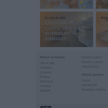
FAMIGLIE
TA
31 LUGLIO 2026
30 LU
EROSIONE DELLA
CO
COSTA: SERVONO
AG
INTERVENTI
CO
IMMEDIATI
28
AR
Notizie da Matera
Eventi e cultura
Scuola e Lavoro
Vita di città
Associazioni
Territorio
Cronaca
Notizie sportive
Politica
Calcio
Enti locali
Arti Marziali
Turismo
Running e Atletica
Nightlife