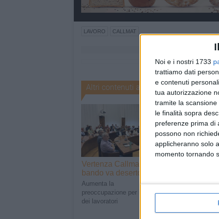
LAVORO
CALLMAT
I
Noi e i nostri 1733
p
trattiamo dati person
e contenuti personali
Altri contenuti a tema
tua autorizzazione no
tramite la scansione 
le finalità sopra des
preferenze prima di 
possono non richieder
applicheranno solo a
momento tornando su 
Vertenza Callmat, il
Vertenza Callm
bando va deserto
incontro rinvia
Aumenta la
A Roma il 5 agost
preoccupazione per il futuro
dei lavoratori