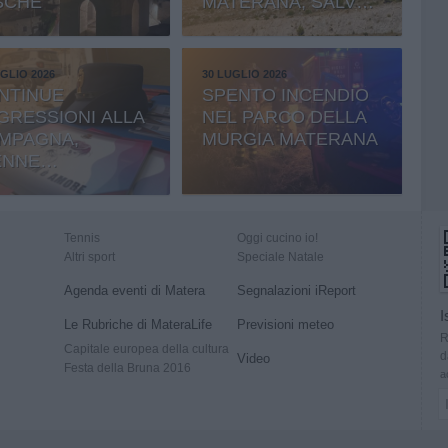
SCHE
MATERANA, SALVATI
BOSCO E
CEMENTERIA
GLIO 2026
30 LUGLIO 2026
NTINUE
SPENTO INCENDIO
GRESSIONI ALLA
NEL PARCO DELLA
MPAGNA,
MURGIA MATERANA
ENNE
RESTATO
Tennis
Oggi cucino io!
Altri sport
Speciale Natale
Agenda eventi di Matera
Segnalazioni iReport
I
Le Rubriche di MateraLife
Previsioni meteo
R
Capitale europea della cultura
d
Video
Festa della Bruna 2016
a