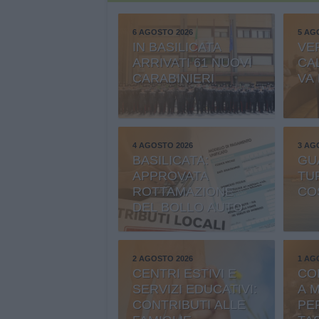
6 AGOSTO 2026
5 AG
IN BASILICATA
VE
ARRIVATI 61 NUOVI
CA
CARABINIERI
VA
4 AGOSTO 2026
3 AG
BASILICATA:
GU
APPROVATA
TU
ROTTAMAZIONE
CO
DEL BOLLO AUTO
2 AGOSTO 2026
1 AG
CENTRI ESTIVI E
CO
SERVIZI EDUCATIVI:
A 
CONTRIBUTI ALLE
PE