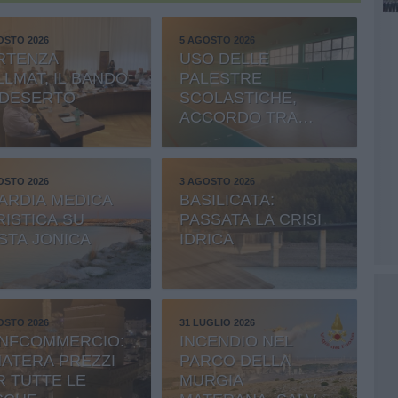
OSTO 2026
5 AGOSTO 2026
RTENZA
USO DELLE
LLMAT, IL BANDO
PALESTRE
 DESERTO
SCOLASTICHE,
ACCORDO TRA
COMUNE E
PROVINCIA
OSTO 2026
3 AGOSTO 2026
ARDIA MEDICA
BASILICATA:
RISTICA SU
PASSATA LA CRISI
STA JONICA
IDRICA
OSTO 2026
31 LUGLIO 2026
NFCOMMERCIO:
INCENDIO NEL
MATERA PREZZI
PARCO DELLA
R TUTTE LE
MURGIA