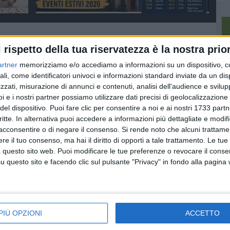
l rispetto della tua riservatezza è la nostra prior
artner
memorizziamo e/o accediamo a informazioni su un dispositivo, c
ali, come identificatori univoci e informazioni standard inviate da un di
zzati, misurazione di annunci e contenuti, analisi dell'audience e svilupp
i e i nostri partner possiamo utilizzare dati precisi di geolocalizzazione 
del dispositivo. Puoi fare clic per consentire a noi e ai nostri 1733 partn
critte. In alternativa puoi accedere a informazioni più dettagliate e modif
acconsentire o di negare il consenso.
Si rende noto che alcuni trattamen
e il tuo consenso, ma hai il diritto di opporti a tale trattamento. Le tue
 questo sito web. Puoi modificare le tue preferenze o revocare il conse
questo sito e facendo clic sul pulsante "Privacy" in fondo alla pagina
at:
Vertenza Callmat:
Occupazione
to
varata una misura per
femminile, dati positivi
i lavoratori
o
La Basilicata tra le migliori
Un avviso pubblico della
regioni
Regione
PIÙ OPZIONI
ACCETTO