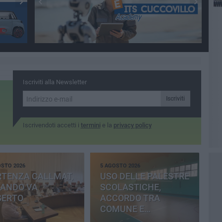
Iscriviti alla Newsletter
Iscriviti
Iscrivendoti accetti i
termini
e la
privacy policy
OSTO 2026
5 AGOSTO 2026
RTENZA CALLMAT,
USO DELLE PALESTRE
BANDO VA
SCOLASTICHE,
SERTO
ACCORDO TRA
COMUNE E
PROVINCIA