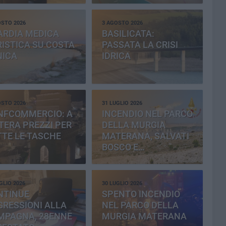
OSTO 2026
3 AGOSTO 2026
ARDIA MEDICA
BASILICATA:
ISTICA SU COSTA
PASSATA LA CRISI
NICA
IDRICA
OSTO 2026
31 LUGLIO 2026
NFCOMMERCIO: A
INCENDIO NEL PARCO
ERA PREZZI PER
DELLA MURGIA
TE LE TASCHE
MATERANA, SALVATI
BOSCO E
CEMENTERIA
GLIO 2026
30 LUGLIO 2026
NTINUE
SPENTO INCENDIO
RESSIONI ALLA
NEL PARCO DELLA
MPAGNA, 28ENNE
MURGIA MATERANA