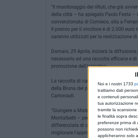
"Il monitoraggio dei rifiuti, che già avv
della città – ha spiegato Paolo Festa – 
convenzionata di Comieco, sita a Ferrand
Il premio per il vincitore è di 2.000 eu
saranno utilizzati per la realizzazione di
Domani, 29 Aprile, inizierà la diffusione 
necessario ad una raccolta efficace e di 
promozione dell'iniziativa.
I
La raccolta di carta e cartone, inoltre, 
Noi e i nostri 1733
p
della Bruna del prossimo 2 Luglio, ulteri
trattiamo dati person
Cartoniadi.
e contenuti personali
tua autorizzazione no
tramite la scansione 
"Giungere a Matera e in Basilicata con l
le finalità sopra des
Montalbetti – perché abbiamo l'opportuni
preferenze prima di 
differenziata di carta e cartone una comu
possono non richieder
migliorare l'approccio di sostenibilità 
applicheranno solo a