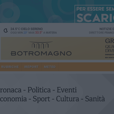
24.5
°C
CIELO SERENO
NOTIZIE
33.5°
OGGI MIN
23°
MAX
A
MATERA
DIRETTORE
FRANC
RUBRICHE
IREPORT
METEO