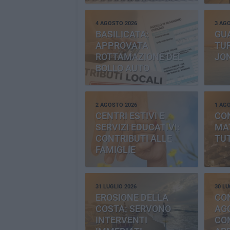
4 AGOSTO 2026
3 AG
BASILICATA:
GU
APPROVATA
TUR
ROTTAMAZIONE DEL
JO
BOLLO AUTO
2 AGOSTO 2026
1 AG
CENTRI ESTIVI E
CO
SERVIZI EDUCATIVI:
MAT
CONTRIBUTI ALLE
TUT
FAMIGLIE
31 LUGLIO 2026
30 LU
EROSIONE DELLA
CO
COSTA: SERVONO
AGG
INTERVENTI
CO