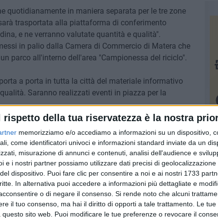
iene quotidianamente in maniera separata per le tre zone
sarà trasportata alla piattaforma di conferimento
ina, e ne verranno valutate quantità e qualità".
ro messi in palio dalla Camera di Commercio di Matera che
 un parco all'interno dell'area "Campionessa del riciclo".
porta a porta in tutta la città del materiale informativo
qualità. Saranno realizzati eventi in piazza per la
l rispetto della tua riservatezza è la nostra prior
contribuirà alla creazione del Carro Trionfale della Madonna
artner
memorizziamo e/o accediamo a informazioni su un dispositivo, c
ore stimolo per i materani a partecipare attivamente alle
ali, come identificatori univoci e informazioni standard inviate da un di
zzati, misurazione di annunci e contenuti, analisi dell'audience e svilupp
i e i nostri partner possiamo utilizzare dati precisi di geolocalizzazione 
del dispositivo. Puoi fare clic per consentire a noi e ai nostri 1733 partn
e Cartoniadi ci fa molto piacere – ha dichiarato Carlo
critte. In alternativa puoi accedere a informazioni più dettagliate e modif
tà di informare e sensibilizzare alla corretta raccolta
acconsentire o di negare il consenso.
Si rende noto che alcuni trattamen
nità orgogliosa del proprio territorio e desiderosa di
e il tuo consenso, ma hai il diritto di opporti a tale trattamento. Le tue
ambientale. Nel 2012 Matera ha raggiunto un risultato
 questo sito web. Puoi modificare le tue preferenze o revocare il conse