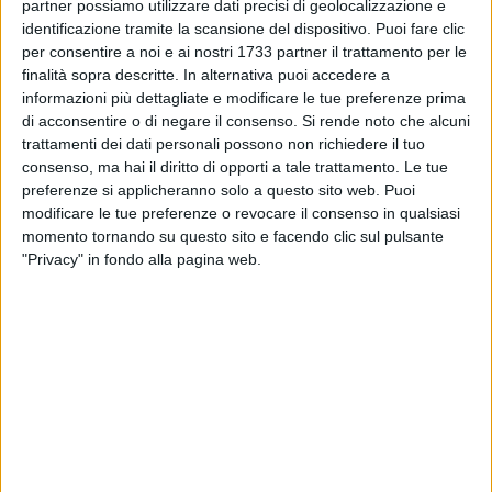
partner possiamo utilizzare dati precisi di geolocalizzazione e
comunità, e assurgendo a esempio per molti giovani in uno
identificazione tramite la scansione del dispositivo. Puoi fare clic
scambio educativo tra pari.
per consentire a noi e ai nostri 1733 partner il trattamento per le
finalità sopra descritte. In alternativa puoi accedere a
informazioni più dettagliate e modificare le tue preferenze prima
Ampio il coinvolgimento a Matera, con questo programma di
di acconsentire o di negare il consenso.
Si rende noto che alcuni
visite:
trattamenti dei dati personali possono non richiedere il tuo
consenso, ma hai il diritto di opporti a tale trattamento. Le tue
Tra fede e cinema: la
chiesa di San Pietro e Paolo
, da
preferenze si applicheranno solo a questo sito web. Puoi
tutti conosciuta come San Pietro Caveoso - Apprendisti
modificare le tue preferenze o revocare il consenso in qualsiasi
Ciceroni del Liceo T. Stigliani di Matera (Liceo
momento tornando su questo sito e facendo clic sul pulsante
Economico Sociale);
"Privacy" in fondo alla pagina web.
Matera Mater. Un cuore d'acqua, di pietra, di jazz: gli
ipogei
, appena restaurati e finora mai aperti al
pubblico, si trovano nel Sasso Caveoso, al di sotto
della Civita, lungo la cosiddetta "scala del cinema", con
vista sulla Murgia Timone e sulle sue chiese rupestri -
Apprendisti Ciceroni dell'IIS G. B. Pentasuglia di
Matera;
Eco di voci antiche a
Palazzo Malvinni Malvezzi
:
Palazzo Malvinni Malvezzi sorge in posizione