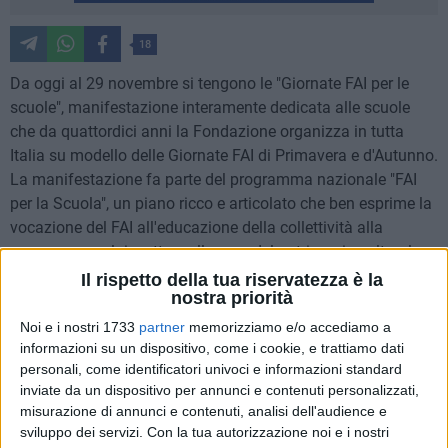
18
Da oggi al 29 novembre si tengono le "Giornate FAI per le
scuole", manifestazione interamente dedicata alle scuole
che da quattordici anni la Fondazione organizza in tutta
Italia su modello delle Giornate FAI di Primavera e d'Autunno.
La manifestazione fa parte del programma nazionale "FAI
per la Scuola", un piano ricco e articolato che ben esprime la
vocazione del FAI all'educazione della collettività alla
conoscenza, al rispetto e alla cura del patrimonio culturale
italiano, proprio a partire dalle giovani generazioni.
Il rispetto della tua riservatezza è la
nostra priorità
Protagonisti delle Giornate saranno gli Apprendisti Ciceroni,
Noi e i nostri 1733
partner
memorizziamo e/o accediamo a
studenti appositamente formati dai volontari del FAI in
informazioni su un dispositivo, come i cookie, e trattiamo dati
personali, come identificatori univoci e informazioni standard
collaborazione con i docenti, che accompagneranno altri
inviate da un dispositivo per annunci e contenuti personalizzati,
studenti in visita nei Beni e nei luoghi da loro selezionati e
misurazione di annunci e contenuti, analisi dell'audience e
aperti grazie al FAI, vivendo un coinvolgimento diretto nella
sviluppo dei servizi.
Con la tua autorizzazione noi e i nostri
valorizzazione del proprio territorio come parte attiva della