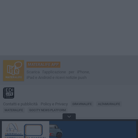
MATERALIFE APP
Scarica l'applicazione per iPhone,
iPad e Android e ricevi notizie push
Contatti e pubblicità
Policy e Privacy
GRAVINALIFE
ALTAMURALIFE
MATERALIFE
GOCITY NEWS PLATFORM
Notizie da
Matera
Direttore
Francesco Dipalo
© 2001-2026 Edilife. Tutti i diritti riservati. Nessuna parte di questo sito può
essere riprodotta senza il permesso scritto dell'editore. Tecnologia: GoCity