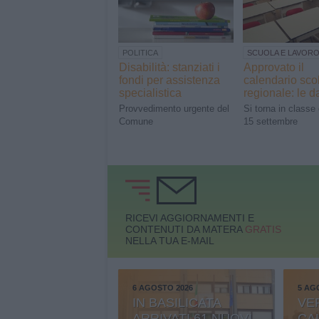
POLITICA
SCUOLA E LAVOR
Disabilità: stanziati i
Approvato il
fondi per assistenza
calendario sco
specialistica
regionale: le d
Provvedimento urgente del
Si torna in classe 
Comune
15 settembre
RICEVI AGGIORNAMENTI E
CONTENUTI DA MATERA
GRATIS
NELLA TUA E-MAIL
6 AGOSTO 2026
5 AG
IN BASILICATA
VE
ARRIVATI 61 NUOVI
CA