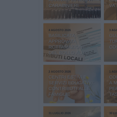
CARABINIERI
VA
4 AGOSTO 2026
3 AG
BASILICATA:
GU
APPROVATA
TU
ROTTAMAZIONE
CO
DEL BOLLO AUTO
2 AGOSTO 2026
1 AG
CENTRI ESTIVI E
CO
SERVIZI EDUCATIVI:
A 
CONTRIBUTI ALLE
PE
FAMIGLIE
TA
31 LUGLIO 2026
30 LU