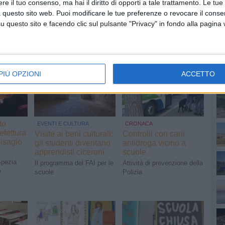
e il tuo consenso, ma hai il diritto di opporti a tale trattamento. Le tue
 questo sito web. Puoi modificare le tue preferenze o revocare il conse
questo sito e facendo clic sul pulsante "Privacy" in fondo alla pagina
PI
PIÙ OPZIONI
ACCETTO
to
EVENTI E CULTURA
CRONACA
efettura
Visite ai beni culturali:
Controlli con cani
disagio
gli studenti diventano
antidroga vicino a
apprendisti ciceroni
scuole
Spezia
Il programma del FAI per le
Attività di prevenzione della
e
scuole
Polizia