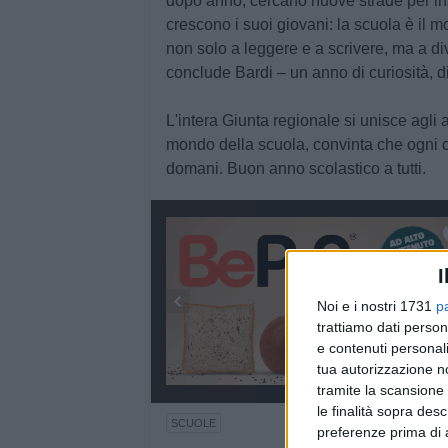
dopo anno, cercano nuove strade per in
crescono i suoi giovani: la scuola è il m
non solo a leggere e a scrivere, ma a dive
conclude Bardi – un anno di curiosità, di
L'intera Giunta regionale si unisce agli 
mondo della scuola, convinta che ogni c
domani. Buon anno scolastico a tutti.
I
Noi e i nostri 1731
p
trattiamo dati person
e contenuti personali
tua autorizzazione no
tramite la scansione 
le finalità sopra des
SCUOLE
preferenze prima di 