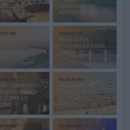
 DESERTO
SCOLASTICHE,
ACCORDO TRA
COMUNE E
PROVINCIA
OSTO 2026
3 AGOSTO 2026
ARDIA MEDICA
BASILICATA:
RISTICA SU
PASSATA LA CRISI
STA JONICA
IDRICA
OSTO 2026
31 LUGLIO 2026
NFCOMMERCIO:
INCENDIO NEL
MATERA PREZZI
PARCO DELLA
R TUTTE LE
MURGIA
SCHE
MATERANA, SALVATI
BOSCO E
CEMENTERIA
GLIO 2026
30 LUGLIO 2026