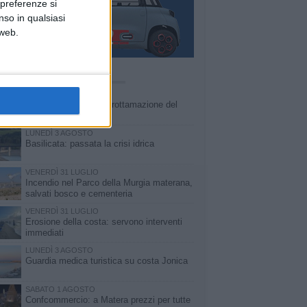
 preferenze si
nso in qualsiasi
 web.
Ù LETTI QUESTA SETTIMANA
MARTEDÌ 4 AGOSTO
Basilicata: approvata rottamazione del
bollo auto
LUNEDÌ 3 AGOSTO
Basilicata: passata la crisi idrica
VENERDÌ 31 LUGLIO
Incendio nel Parco della Murgia materana,
salvati bosco e cementeria
VENERDÌ 31 LUGLIO
Erosione della costa: servono interventi
immediati
LUNEDÌ 3 AGOSTO
Guardia medica turistica su costa Jonica
SABATO 1 AGOSTO
Confcommercio: a Matera prezzi per tutte