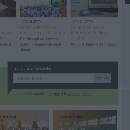
O
VITA DI CITTÀ
VITA DI CITTÀ
Festa della Bruna:
Scuole chiuse a
lastico
concorso per le scuole
Matera per il Giro
ate
d'Italia
Per disegni ed elaborati
entro il
scritti, premiazione degli
Arrivo di tappa il 14 maggio
alunni
Iscriviti alla Newsletter
Iscriviti
Iscrivendoti accetti i
termini
e la
privacy policy
OSTO 2026
5 AGOSTO 2026
RTENZA
USO DELLE
LLMAT, IL BANDO
PALESTRE