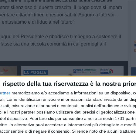
segnare e imparare insieme. La Basilicata cresce se
otore silenzioso di questa crescita, il luogo dove si impara
ntare cittadini liberi e responsabili. Auguro a tutti voi –
 entusiasmo e di fiducia nel futuro".
auguri del Presidente e ribadisce l'impegno a sostenere il
lasse sia una piccola comunità in cui germoglia il
l rispetto della tua riservatezza è la nostra prior
artner
memorizziamo e/o accediamo a informazioni su un dispositivo, c
ali, come identificatori univoci e informazioni standard inviate da un di
zzati, misurazione di annunci e contenuti, analisi dell'audience e svilupp
i e i nostri partner possiamo utilizzare dati precisi di geolocalizzazione 
del dispositivo. Puoi fare clic per consentire a noi e ai nostri 1731 partn
critte. In alternativa puoi accedere a informazioni più dettagliate e modif
acconsentire o di negare il consenso.
Si rende noto che alcuni trattamen