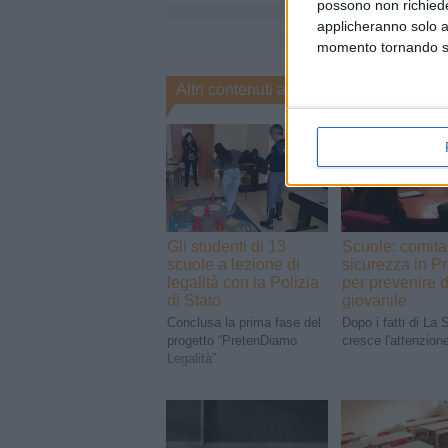
possono non richieder
applicheranno solo a
momento tornando su 
Altri contenuti a tema
Gli studenti di 13
Scuole: comita
scuole a lezione di
sicurezza in Pr
legalità con la Polizia
per prevenire 
di Stato
giovanile
Conclusa la prima fase del
Dopo i fatti di La 
progetto “PretenDiamo
cresce l'attenzion
Legalità”