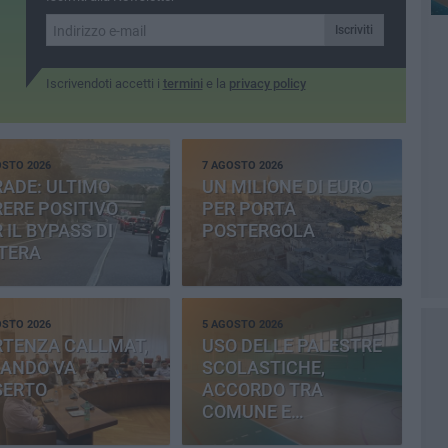
Iscriviti
Iscrivendoti accetti i
termini
e la
privacy policy
OSTO 2026
7 AGOSTO 2026
ADE: ULTIMO
UN MILIONE DI EURO
ERE POSITIVO
PER PORTA
 IL BYPASS DI
POSTERGOLA
TERA
OSTO 2026
5 AGOSTO 2026
RTENZA CALLMAT,
USO DELLE PALESTRE
BANDO VA
SCOLASTICHE,
SERTO
ACCORDO TRA
COMUNE E
PROVINCIA