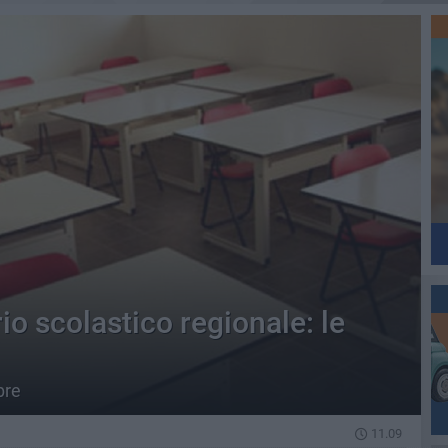
io scolastico regionale: le
bre
11.09