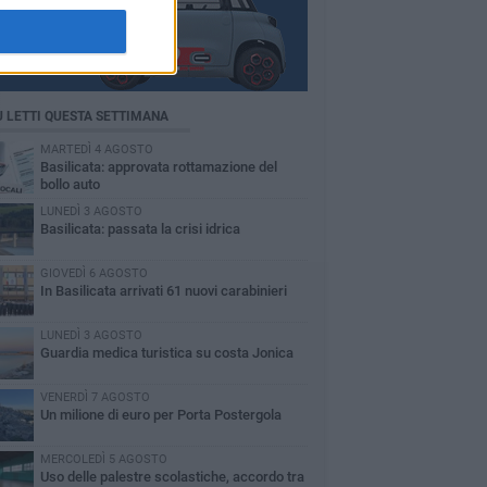
Ù LETTI QUESTA SETTIMANA
MARTEDÌ 4 AGOSTO
Basilicata: approvata rottamazione del
bollo auto
LUNEDÌ 3 AGOSTO
Basilicata: passata la crisi idrica
GIOVEDÌ 6 AGOSTO
In Basilicata arrivati 61 nuovi carabinieri
LUNEDÌ 3 AGOSTO
Guardia medica turistica su costa Jonica
VENERDÌ 7 AGOSTO
Un milione di euro per Porta Postergola
MERCOLEDÌ 5 AGOSTO
Uso delle palestre scolastiche, accordo tra