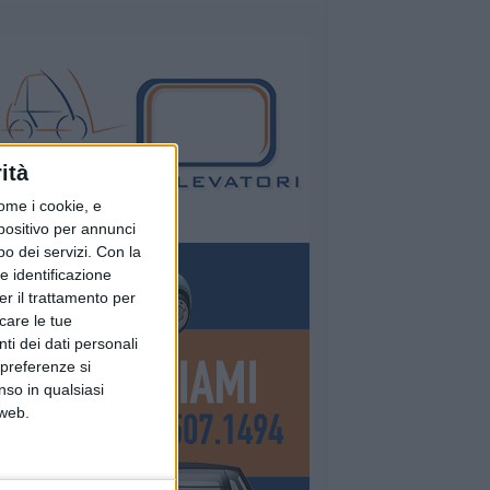
ità
ome i cookie, e
spositivo per annunci
o dei servizi.
Con la
e identificazione
er il trattamento per
icare le tue
ti dei dati personali
 preferenze si
nso in qualsiasi
 web.