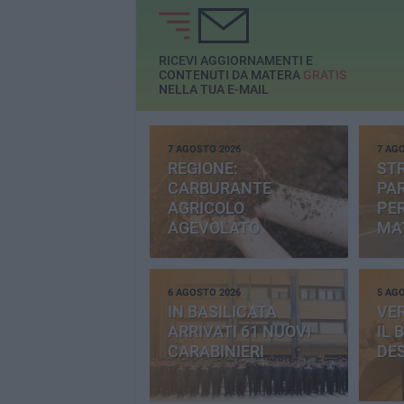
RICEVI AGGIORNAMENTI E
CONTENUTI DA MATERA
GRATIS
NELLA TUA E-MAIL
7 AGOSTO 2026
7 AG
REGIONE:
STR
CARBURANTE
PAR
AGRICOLO
PER
AGEVOLATO
MA
6 AGOSTO 2026
5 AG
IN BASILICATA
VE
ARRIVATI 61 NUOVI
IL 
CARABINIERI
DE