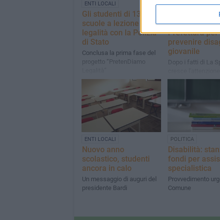
ENTI LOCALI
ENTI LOCALI
Gli studenti di 13
Scuole: comita
scuole a lezione di
sicurezza in
legalità con la Polizia
Prefettura per
di Stato
prevenire disa
giovanile
Conclusa la prima fase del
progetto “PretenDiamo
Dopo i fatti di La 
Legalità”
cresce l'attenzione
ENTI LOCALI
POLITICA
Nuovo anno
Disabilità: stanz
scolastico, studenti
fondi per assi
ancora in calo
specialistica
Un messaggio di auguri del
Provvedimento urg
presidente Bardi
Comune