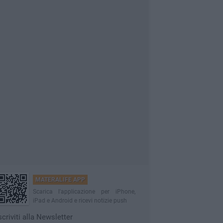
MATERALIFE APP
Scarica l'applicazione per iPhone,
iPad e Android e ricevi notizie push
scriviti alla Newsletter