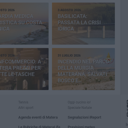
OSTO 2026
3 AGOSTO 2026
ARDIA MEDICA
BASILICATA:
ISTICA SU COSTA
PASSATA LA CRISI
NICA
IDRICA
OSTO 2026
31 LUGLIO 2026
NFCOMMERCIO: A
INCENDIO NEL PARCO
ERA PREZZI PER
DELLA MURGIA
TE LE TASCHE
MATERANA, SALVATI
BOSCO E
CEMENTERIA
Tennis
Oggi cucino io!
Altri sport
Speciale Natale
Agenda eventi di Matera
Segnalazioni iReport
I
Le Rubriche di MateraLife
Previsioni meteo