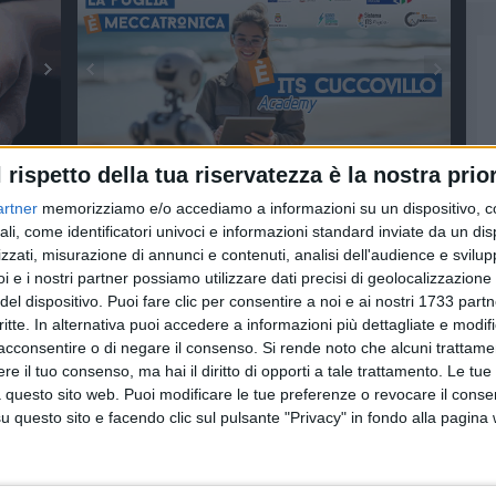
l rispetto della tua riservatezza è la nostra prior
LENDARIO
SCUOLE
artner
memorizziamo e/o accediamo a informazioni su un dispositivo, c
ali, come identificatori univoci e informazioni standard inviate da un di
zzati, misurazione di annunci e contenuti, analisi dell'audience e svilupp
i e i nostri partner possiamo utilizzare dati precisi di geolocalizzazione 
del dispositivo. Puoi fare clic per consentire a noi e ai nostri 1733 partn
critte. In alternativa puoi accedere a informazioni più dettagliate e modif
acconsentire o di negare il consenso.
Si rende noto che alcuni trattamen
e il tuo consenso, ma hai il diritto di opporti a tale trattamento. Le tue
 questo sito web. Puoi modificare le tue preferenze o revocare il conse
questo sito e facendo clic sul pulsante "Privacy" in fondo alla pagina