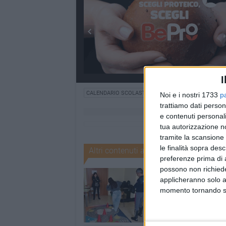
I
CALENDARIO SCOLASTICO
SCUOLE SUPERIORI
CA
Noi e i nostri 1733
p
trattiamo dati person
e contenuti personali
tua autorizzazione no
tramite la scansione 
le finalità sopra des
Altri contenuti a tema
preferenze prima di 
possono non richieder
applicheranno solo a
momento tornando su 