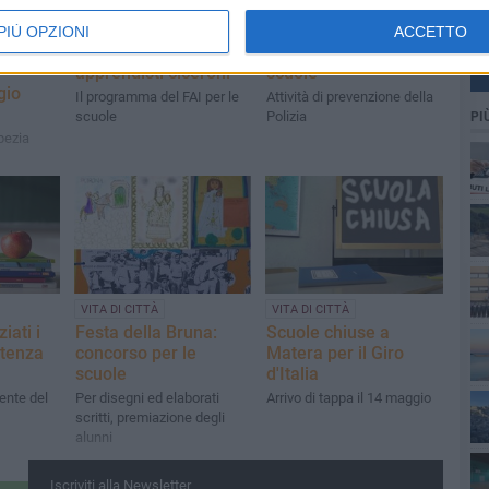
EVENTI E CULTURA
CRONACA
to
Visite ai beni culturali:
Controlli con cani
PIÙ OPZIONI
ACCETTO
gli studenti diventano
antidroga vicino a
apprendisti ciceroni
scuole
gio
Il programma del FAI per le
Attività di prevenzione della
scuole
Polizia
PI
Spezia
VITA DI CITTÀ
VITA DI CITTÀ
iati i
Festa della Bruna:
Scuole chiuse a
stenza
concorso per le
Matera per il Giro
scuole
d'Italia
ente del
Per disegni ed elaborati
Arrivo di tappa il 14 maggio
scritti, premiazione degli
alunni
Iscriviti alla Newsletter