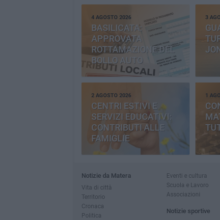
4 AGOSTO 2026
3 AG
BASILICATA:
GU
APPROVATA
TUR
ROTTAMAZIONE DEL
JO
BOLLO AUTO
2 AGOSTO 2026
1 AG
CENTRI ESTIVI E
CO
SERVIZI EDUCATIVI:
MAT
CONTRIBUTI ALLE
TUT
FAMIGLIE
Notizie da Matera
Eventi e cultura
Scuola e Lavoro
Vita di città
Associazioni
Territorio
Cronaca
Notizie sportive
Politica