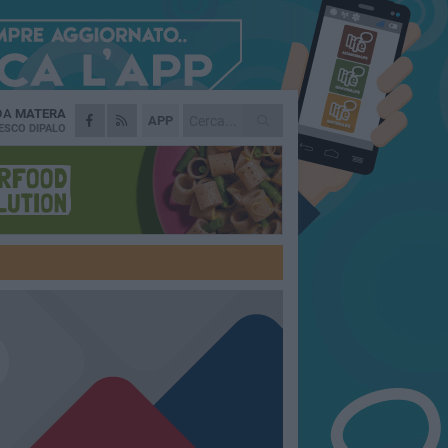
 DA
MATERA
APP
ESCO DIPALO