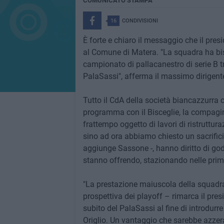
COMUNICATO STAMPA
16
CONDIVISIONI
È forte e chiaro il messaggio che il pr
al Comune di Matera. "La squadra ha bis
campionato di pallacanestro di serie B tra
PalaSassi", afferma il massimo dirigent
Tutto il CdA della società biancazzurra c
programma con il Bisceglie, la compagin
frattempo oggetto di lavori di ristruttura
sino ad ora abbiamo chiesto un sacrifici
aggiunge Sassone -, hanno diritto di go
stanno offrendo, stazionando nelle primi
"La prestazione maiuscola della squadra,
prospettiva dei playoff – rimarca il presi
subito del PalaSassi al fine di introdurr
Origlio. Un vantaggio che sarebbe azzer