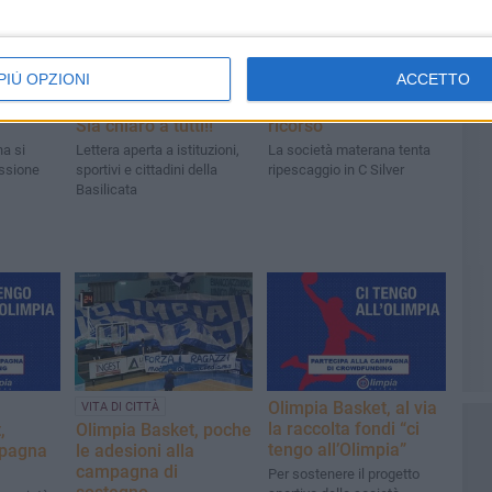
PIÙ OPZIONI
ACCETTO
enta
L’Olimpia non molla.
Basket, l’Olimpia fa
Sia chiaro a tutti!!
ricorso
a si
Lettera aperta a istituzioni,
La società materana tenta
issione
sportivi e cittadini della
ripescaggio in C Silver
Basilicata
Olimpia Basket, al via
VITA DI CITTÀ
la raccolta fondi “ci
,
Olimpia Basket, poche
tengo all’Olimpia”
mpagna
le adesioni alla
campagna di
Per sostenere il progetto