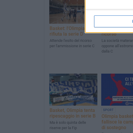
Basket: l'Olimpia
L’Olimpia pres
rifiuta la serie D
ricorso
Attende l'esito del ricorso
La società materan
per l'ammissione in serie C
oppone all’estrom
dalla C
Basket, Olimpia tenta
SPORT
ripescaggio in serie B
Olimpia basket
fallisce la ca
Ma è solo quinta delle
di sostegno
riserve per la Fip