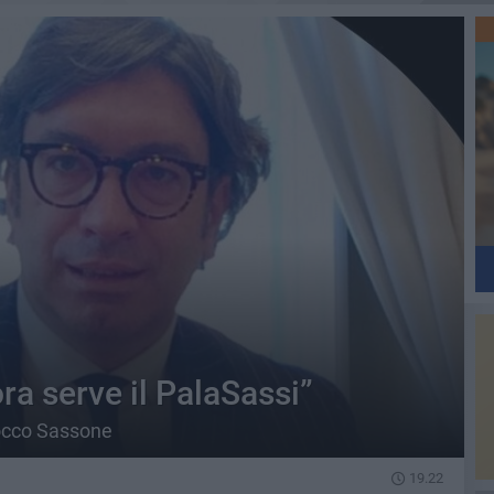
ora serve il PalaSassi”
Rocco Sassone
19.22