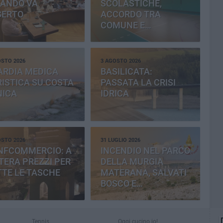
BANDO VA
SCOLASTICHE,
SERTO
ACCORDO TRA
COMUNE E
PROVINCIA
OSTO 2026
3 AGOSTO 2026
ARDIA MEDICA
BASILICATA:
ISTICA SU COSTA
PASSATA LA CRISI
NICA
IDRICA
OSTO 2026
31 LUGLIO 2026
NFCOMMERCIO: A
INCENDIO NEL PARCO
ERA PREZZI PER
DELLA MURGIA
TE LE TASCHE
MATERANA, SALVATI
BOSCO E
CEMENTERIA
Tennis
Oggi cucino io!