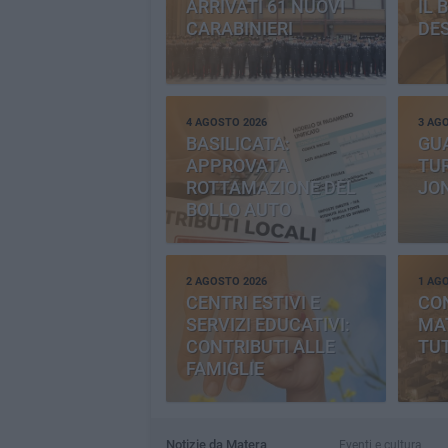
ARRIVATI 61 NUOVI
IL 
CARABINIERI
DE
4 AGOSTO 2026
3 AG
BASILICATA:
GU
APPROVATA
TUR
ROTTAMAZIONE DEL
JO
BOLLO AUTO
2 AGOSTO 2026
1 AG
CENTRI ESTIVI E
CO
SERVIZI EDUCATIVI:
MAT
CONTRIBUTI ALLE
TUT
FAMIGLIE
Notizie da Matera
Eventi e cultura