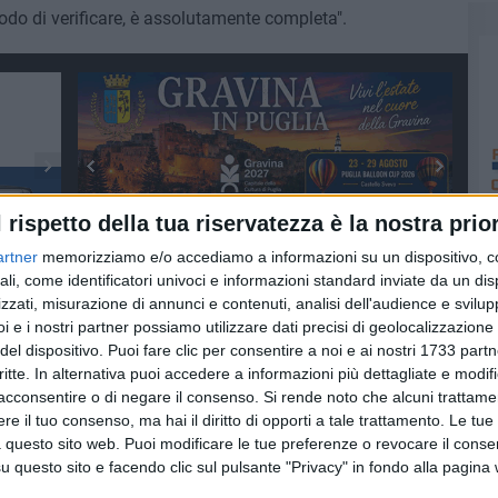
odo di verificare, è assolutamente completa".
l rispetto della tua riservatezza è la nostra prior
artner
memorizziamo e/o accediamo a informazioni su un dispositivo, c
ali, come identificatori univoci e informazioni standard inviate da un di
zzati, misurazione di annunci e contenuti, analisi dell'audience e svilupp
i e i nostri partner possiamo utilizzare dati precisi di geolocalizzazione 
del dispositivo. Puoi fare clic per consentire a noi e ai nostri 1733 partn
critte. In alternativa puoi accedere a informazioni più dettagliate e modif
acconsentire o di negare il consenso.
Si rende noto che alcuni trattamen
e il tuo consenso, ma hai il diritto di opporti a tale trattamento. Le tue
 questo sito web. Puoi modificare le tue preferenze o revocare il conse
questo sito e facendo clic sul pulsante "Privacy" in fondo alla pagina