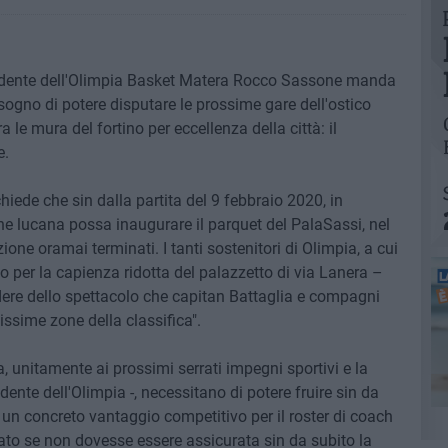
esidente dell'Olimpia Basket Matera Rocco Sassone manda
ogno di potere disputare le prossime gare dell'ostico
 le mura del fortino per eccellenza della città: il
e.
hiede che sin dalla partita del 9 febbraio 2020, in
e lucana possa inaugurare il parquet del PalaSassi, nel
zione oramai terminati. I tanti sostenitori di Olimpia, a cui
o per la capienza ridotta del palazzetto di via Lanera –
dere dello spettacolo che capitan Battaglia e compagni
ssime zone della classifica".
 unitamente ai prossimi serrati impegni sportivi e la
dente dell'Olimpia -, necessitano di potere fruire sin da
e un concreto vantaggio competitivo per il roster di coach
ato se non dovesse essere assicurata sin da subito la