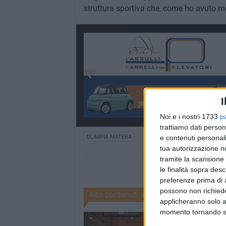
struttura sportiva che, come ho avuto m
I
Noi e i nostri 1733
p
trattiamo dati person
OLIMPIA MATERA
e contenuti personali
tua autorizzazione no
tramite la scansione 
le finalità sopra des
preferenze prima di 
possono non richieder
Altri contenuti a tema
applicheranno solo a
momento tornando su 