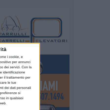
ità
ome i cookie, e
spositivo per annunci
o dei servizi.
Con la
e identificazione
er il trattamento per
icare le tue
ti dei dati personali
 preferenze si
nso in qualsiasi
 web.