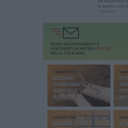
Per sopravvivere l
fa appello a istituz
imprenditori
RICEVI AGGIORNAMENTI E
CONTENUTI DA MATERA
GRATIS
NELLA TUA E-MAIL
7 AGOSTO 2026
7 AG
REGIONE:
STR
CARBURANTE
PAR
AGRICOLO
PER
AGEVOLATO
MA
6 AGOSTO 2026
5 AG
IN BASILICATA
VE