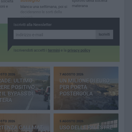
sostegno
sportivo della società
a società
materana
ioni e
Manca una settimana, poi si
decideranno le sorti della
società
Iscriviti alla Newsletter
Iscriviti
Iscrivendoti accetti i
termini
e la
privacy policy
OSTO 2026
7 AGOSTO 2026
ADE: ULTIMO
UN MILIONE DI EURO
ERE POSITIVO
PER PORTA
 IL BYPASS DI
POSTERGOLA
TERA
OSTO 2026
5 AGOSTO 2026
RTENZA CALLMAT,
USO DELLE PALESTRE