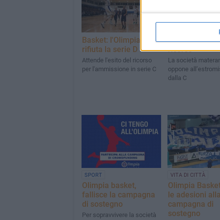
Basket: l'Olimpia
L’Olimpia pres
rifiuta la serie D
ricorso
Attende l'esito del ricorso
La società materan
per l'ammissione in serie C
oppone all’estrom
dalla C
SPORT
VITA DI CITTÀ
Olimpia basket,
Olimpia Baske
fallisce la campagna
le adesioni all
di sostegno
campagna di
sostegno
Per sopravvivere la società