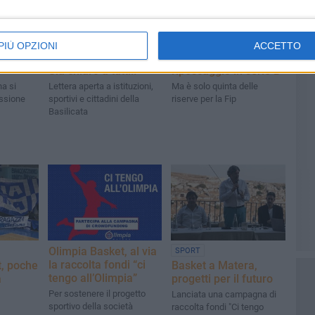
PIÙ OPZIONI
ACCETTO
enta
L’Olimpia non molla.
Basket, Olimpia tenta
Sia chiaro a tutti!!
ripescaggio in serie B
a si
Lettera aperta a istituzioni,
Ma è solo quinta delle
issione
sportivi e cittadini della
riserve per la Fip
Basilicata
Olimpia Basket, al via
SPORT
la raccolta fondi “ci
t, poche
Basket a Matera,
tengo all’Olimpia”
a
progetti per il futuro
Per sostenere il progetto
Lanciata una campagna di
sportivo della società
raccolta fondi "Ci tengo