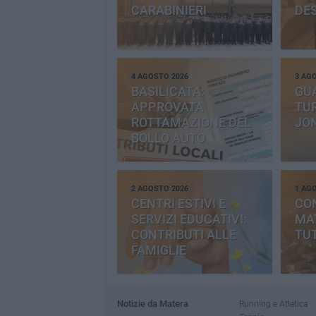
CARABINIERI
DE
4 AGOSTO 2026
3 AG
BASILICATA:
GU
APPROVATA
TUR
ROTTAMAZIONE DEL
JO
BOLLO AUTO
2 AGOSTO 2026
1 AG
CENTRI ESTIVI E
CO
SERVIZI EDUCATIVI:
MAT
CONTRIBUTI ALLE
TUT
FAMIGLIE
Notizie da Matera
Running e Atletica