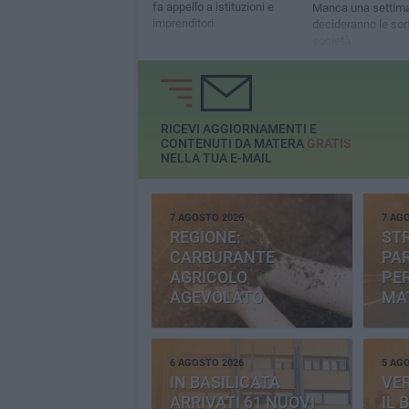
fa appello a istituzioni e
Manca una settiman
imprenditori
decideranno le sort
società
RICEVI AGGIORNAMENTI E
CONTENUTI DA MATERA
GRATIS
NELLA TUA E-MAIL
7 AGOSTO 2026
7 AG
REGIONE:
STR
CARBURANTE
PAR
AGRICOLO
PER
AGEVOLATO
MA
6 AGOSTO 2026
5 AG
IN BASILICATA
VE
ARRIVATI 61 NUOVI
IL 