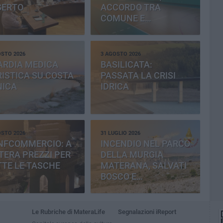
SERTO
ACCORDO TRA
COMUNE E
PROVINCIA
OSTO 2026
3 AGOSTO 2026
ARDIA MEDICA
BASILICATA:
ISTICA SU COSTA
PASSATA LA CRISI
NICA
IDRICA
OSTO 2026
31 LUGLIO 2026
NFCOMMERCIO: A
INCENDIO NEL PARCO
ERA PREZZI PER
DELLA MURGIA
TE LE TASCHE
MATERANA, SALVATI
BOSCO E
CEMENTERIA
Le Rubriche di MateraLife
Segnalazioni iReport