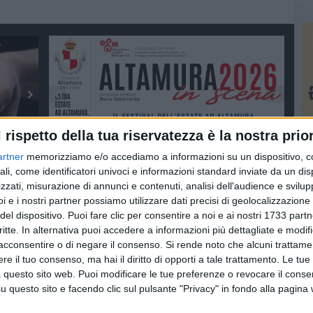
l rispetto della tua riservatezza è la nostra prior
artner
memorizziamo e/o accediamo a informazioni su un dispositivo, c
ali, come identificatori univoci e informazioni standard inviate da un di
zzati, misurazione di annunci e contenuti, analisi dell'audience e svilupp
i e i nostri partner possiamo utilizzare dati precisi di geolocalizzazione 
del dispositivo. Puoi fare clic per consentire a noi e ai nostri 1733 partn
critte. In alternativa puoi accedere a informazioni più dettagliate e modif
acconsentire o di negare il consenso.
Si rende noto che alcuni trattamen
e il tuo consenso, ma hai il diritto di opporti a tale trattamento. Le tue
 questo sito web. Puoi modificare le tue preferenze o revocare il conse
questo sito e facendo clic sul pulsante "Privacy" in fondo alla pagina