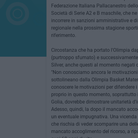
Federazione Italiana Pallacanestro dell
Società di Serie A2 e B maschile, che ne 
incorrere in sanzioni amministrative e di
regionale nella prossima stagione sport
riferimento.
Circostanza che ha portato l'Olimpia da
(purtroppo sfumato) e successivamente h
Silver, anche questi al momento negati 
"Non conosciamo ancora le motivazioni che
sottolineano dalla Olimpia Basket Matera
conoscere le motivazioni per difendere i d
proprio in questo momento, soprattutto
Golia, dovrebbe dimostrare unitarietà d'in
Adesso, quindi, la dopo il mancato accog
un eventuale impugnativa. Una vicenda su
che rischia di veder scomparire una delle
mancato accoglimento del ricorso, a ripar