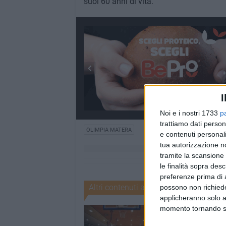
suoi 60 anni di vita.
I
Noi e i nostri 1733
p
trattiamo dati person
OLIMPIA MATERA
e contenuti personali
tua autorizzazione no
tramite la scansione 
le finalità sopra des
preferenze prima di 
Altri contenuti a tema
possono non richieder
applicheranno solo a
momento tornando su 