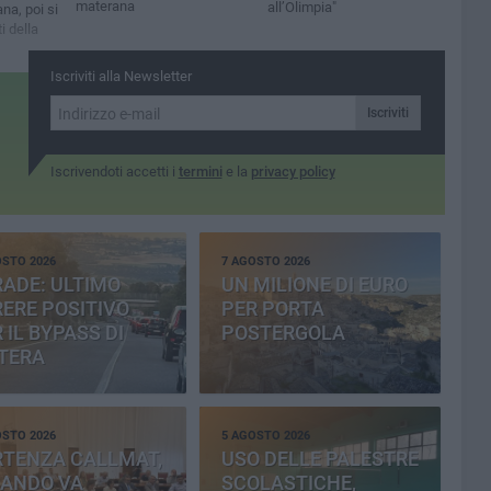
materana
all’Olimpia"
a, poi si
i della
Iscriviti alla Newsletter
Iscriviti
Iscrivendoti accetti i
termini
e la
privacy policy
OSTO 2026
7 AGOSTO 2026
ADE: ULTIMO
UN MILIONE DI EURO
ERE POSITIVO
PER PORTA
 IL BYPASS DI
POSTERGOLA
TERA
OSTO 2026
5 AGOSTO 2026
RTENZA CALLMAT,
USO DELLE PALESTRE
BANDO VA
SCOLASTICHE,