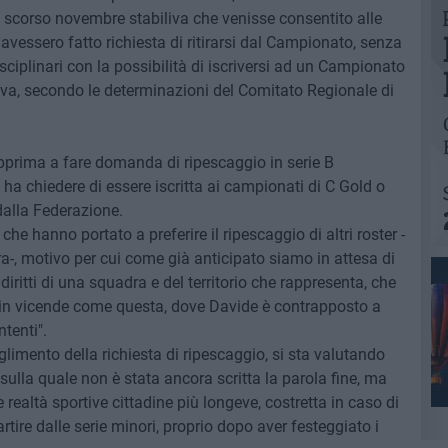
o scorso novembre stabiliva che venisse consentito alle
avessero fatto richiesta di ritirarsi dal Campionato, senza
sciplinari con la possibilità di iscriversi ad un Campionato
iva, secondo le determinazioni del Comitato Regionale di
pprima a fare domanda di ripescaggio in serie B
a chiedere di essere iscritta ai campionati di C Gold o
dalla Federazione.
 hanno portato a preferire il ripescaggio di altri roster -
-, motivo per cui come già anticipato siamo in attesa di
iritti di una squadra e del territorio che rappresenta, che
 in vicende come questa, dove Davide è contrapposto a
tenti".
limento della richiesta di ripescaggio, si sta valutando
lla quale non è stata ancora scritta la parola fine, ma
 realtà sportive cittadine più longeve, costretta in caso di
tire dalle serie minori, proprio dopo aver festeggiato i