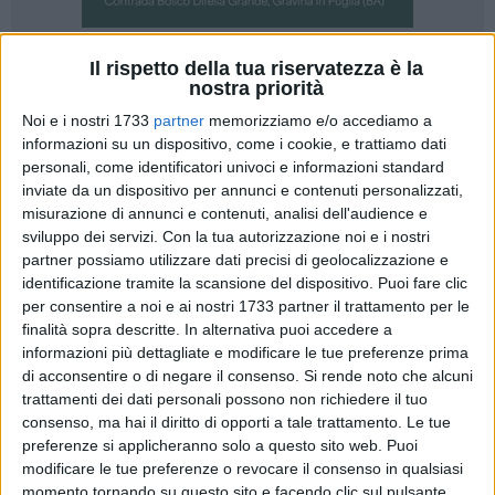
Il rispetto della tua riservatezza è la
13
nostra priorità
La nuova e ambiziosa stagione cestista per la città di
Noi e i nostri 1733
partner
memorizziamo e/o accediamo a
Matera nella Serie C Silver, è ormai alle porte e la Ondatel
informazioni su un dispositivo, come i cookie, e trattiamo dati
personali, come identificatori univoci e informazioni standard
Virtus Matera ha già fatto vedere cose molto interessanti
inviate da un dispositivo per annunci e contenuti personalizzati,
nelle gare amichevoli fin qui disputate. La squadra, affidata
misurazione di annunci e contenuti, analisi dell'audience e
a coach Conterosito, non vede l'ora di far sognare i propri
sviluppo dei servizi.
Con la tua autorizzazione noi e i nostri
tifosi e tutta la città di Matera che merita il salto di categoria,
partner possiamo utilizzare dati precisi di geolocalizzazione e
obiettivo dichiarato dalla società biancoceleste guidata da
identificazione tramite la scansione del dispositivo. Puoi fare clic
Eustachio Papapietro.
per consentire a noi e ai nostri 1733 partner il trattamento per le
finalità sopra descritte. In alternativa puoi accedere a
informazioni più dettagliate e modificare le tue preferenze prima
E' aperta, perciò, la campagna abbonamenti della Ondatel
di acconsentire o di negare il consenso.
Si rende noto che alcuni
Virtus Matera che vuol dare così la possibilità agli
trattamenti dei dati personali possono non richiedere il tuo
appassionati di prenotare un posto sulle tribune del
consenso, ma hai il diritto di opporti a tale trattamento. Le tue
PalaSassi l'impianto che ospiterà le gara casalinghe della
preferenze si applicheranno solo a questo sito web. Puoi
squadra a partire dal 16 Ottobre, giorno di inizio del
modificare le tue preferenze o revocare il consenso in qualsiasi
campionato. La società ha individuato tre tipologie di
momento tornando su questo sito e facendo clic sul pulsante