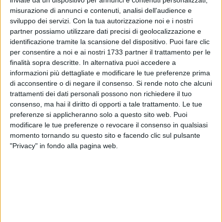
inviate da un dispositivo per annunci e contenuti personalizzati,
misurazione di annunci e contenuti, analisi dell'audience e
ALTRI VIDEO PUBBLICATI DI RECENTE
sviluppo dei servizi.
Con la tua autorizzazione noi e i nostri
partner possiamo utilizzare dati precisi di geolocalizzazione e
identificazione tramite la scansione del dispositivo. Puoi fare clic
per consentire a noi e ai nostri 1733 partner il trattamento per le
finalità sopra descritte. In alternativa puoi accedere a
informazioni più dettagliate e modificare le tue preferenze prima
di acconsentire o di negare il consenso.
Si rende noto che alcuni
trattamenti dei dati personali possono non richiedere il tuo
SOCIAL VIDEO
6 MINUTI
SOCIAL VIDEO
5 MINUTI
consenso, ma hai il diritto di opporti a tale trattamento. Le tue
Tg E20: Uno sguardo alle
Tg E20: Uno sguardo alle
preferenze si applicheranno solo a questo sito web. Puoi
iniziative del territorio in
iniziative del territorio in
modificare le tue preferenze o revocare il consenso in qualsiasi
programma in Puglia e Basilicata
programma in Puglia e Basilicata
momento tornando su questo sito e facendo clic sul pulsante
dal 23 al 29 luglio
dal 10 al 13 luglio
"Privacy" in fondo alla pagina web.
SOCIAL VIDEO
6 MINUTI
SOCIAL VIDEO
4 MINUTI
Tg E20: Uno sguardo alle
"Avvicinarsi alla fede a ogni età."