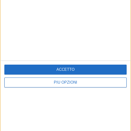
MATERA - 29 MARZO 2025
Primarie del 6 aprile, stabilite le regole
Precedente
1
2
3
4
5
6
...
Successiva
ACCETTO
PIÙ OPZIONI