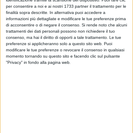
identificazione tramite la scansione del dispositivo. Puoi fare clic
MATERA - 9 MAGGIO 2025
Obiettivo rilancio dell'ospedale di Matera
per consentire a noi e ai nostri 1733 partner il trattamento per le
finalità sopra descritte. In alternativa puoi accedere a
informazioni più dettagliate e modificare le tue preferenze prima
di acconsentire o di negare il consenso.
Si rende noto che alcuni
MATERA - 3 MAGGIO 2025
trattamenti dei dati personali possono non richiedere il tuo
Primo confronto tra i cinque candidati a
consenso, ma hai il diritto di opporti a tale trattamento. Le tue
sindaco
preferenze si applicheranno solo a questo sito web. Puoi
modificare le tue preferenze o revocare il consenso in qualsiasi
MATERA - 28 APRILE 2025
momento tornando su questo sito e facendo clic sul pulsante
Tumori: migliorare le cure in Basilicata per le
"Privacy" in fondo alla pagina web.
donne
MATERA - 26 APRILE 2025
Cinque candidati a sindaco di Matera
MATERA - 19 APRILE 2025
Bennardi candidato sindaco del Movimento 5
stelle