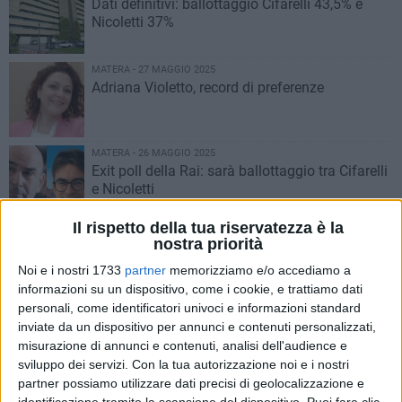
Dati definitivi: ballottaggio Cifarelli 43,5% e
Nicoletti 37%
MATERA - 27 MAGGIO 2025
Adriana Violetto, record di preferenze
MATERA - 26 MAGGIO 2025
Exit poll della Rai: sarà ballottaggio tra Cifarelli
e Nicoletti
Il rispetto della tua riservatezza è la
MATERA - 26 MAGGIO 2025
nostra priorità
Matera: ieri ha votato il 50% degli elettori
Noi e i nostri 1733
partner
memorizziamo e/o accediamo a
informazioni su un dispositivo, come i cookie, e trattiamo dati
personali, come identificatori univoci e informazioni standard
MATERA - 21 MAGGIO 2025
inviate da un dispositivo per annunci e contenuti personalizzati,
Leader Movimento 5 stelle Conte a Matera
misurazione di annunci e contenuti, analisi dell'audience e
sviluppo dei servizi.
Con la tua autorizzazione noi e i nostri
partner possiamo utilizzare dati precisi di geolocalizzazione e