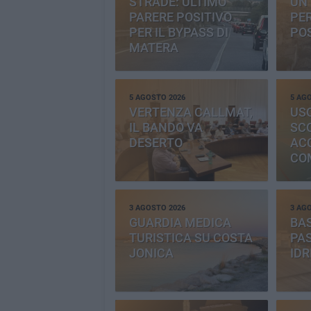
STRADE: ULTIMO
UN 
PARERE POSITIVO
PE
PER IL BYPASS DI
PO
MATERA
5 AGOSTO 2026
5 AG
VERTENZA CALLMAT,
USO
IL BANDO VA
SC
DESERTO
AC
CO
PR
3 AGOSTO 2026
3 AG
GUARDIA MEDICA
BAS
TURISTICA SU COSTA
PAS
JONICA
IDR