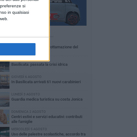
 preferenze si
nso in qualsiasi
 web.
Ù LETTI QUESTA SETTIMANA
MARTEDÌ 4 AGOSTO
Basilicata: approvata rottamazione del
bollo auto
LUNEDÌ 3 AGOSTO
Basilicata: passata la crisi idrica
GIOVEDÌ 6 AGOSTO
In Basilicata arrivati 61 nuovi carabinieri
LUNEDÌ 3 AGOSTO
Guardia medica turistica su costa Jonica
DOMENICA 2 AGOSTO
Centri estivi e servizi educativi: contributi
alle famiglie
MERCOLEDÌ 5 AGOSTO
Uso delle palestre scolastiche, accordo tra