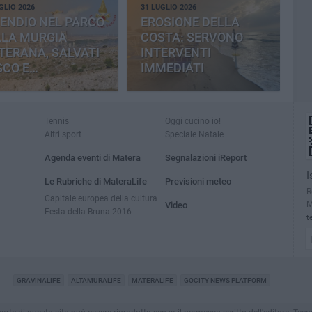
GLIO 2026
31 LUGLIO 2026
ENDIO NEL PARCO
EROSIONE DELLA
LLA MURGIA
COSTA: SERVONO
TERANA, SALVATI
INTERVENTI
SCO E
IMMEDIATI
MENTERIA
Tennis
Oggi cucino io!
Altri sport
Speciale Natale
Agenda eventi di Matera
Segnalazioni iReport
I
Le Rubriche di MateraLife
Previsioni meteo
R
Capitale europea della cultura
M
Video
Festa della Bruna 2016
t
GRAVINALIFE
ALTAMURALIFE
MATERALIFE
GOCITY NEWS PLATFORM