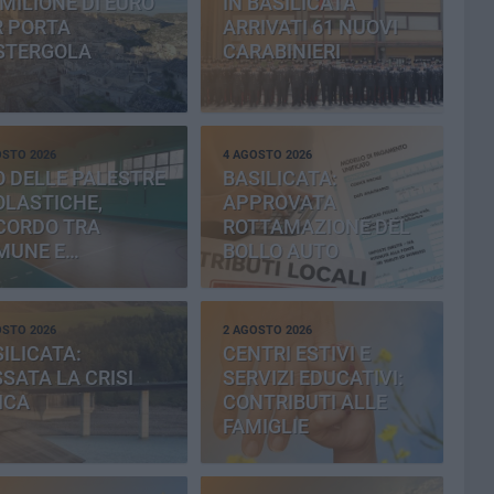
MILIONE DI EURO
IN BASILICATA
R PORTA
ARRIVATI 61 NUOVI
STERGOLA
CARABINIERI
OSTO 2026
4 AGOSTO 2026
 DELLE PALESTRE
BASILICATA:
OLASTICHE,
APPROVATA
CORDO TRA
ROTTAMAZIONE DEL
MUNE E
BOLLO AUTO
OVINCIA
OSTO 2026
2 AGOSTO 2026
ILICATA:
CENTRI ESTIVI E
SATA LA CRISI
SERVIZI EDUCATIVI:
ICA
CONTRIBUTI ALLE
FAMIGLIE