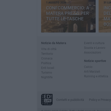
1 AGOSTO 2026
31 LU
CONFCOMMERCIO: A
INC
MATERA PREZZI PER
DE
TUTTE LE TASCHE
MA
BO
CE
Notizie da Matera
Eventi e cultura
Scuola e Lavoro
Vita di città
Associazioni
Territorio
Cronaca
Notizie sportive
Politica
Calcio
Enti locali
Arti Marziali
Turismo
Running e Atletica
Nightlife
Contatti e pubblicità
Policy e Privacy