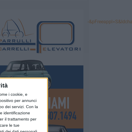
A&pProcedure=hvse_welcome&pLogin=&pFreeappl=S&Idcha
ità
ome i cookie, e
spositivo per annunci
o dei servizi.
Con la
e identificazione
er il trattamento per
icare le tue
ti dei dati personali