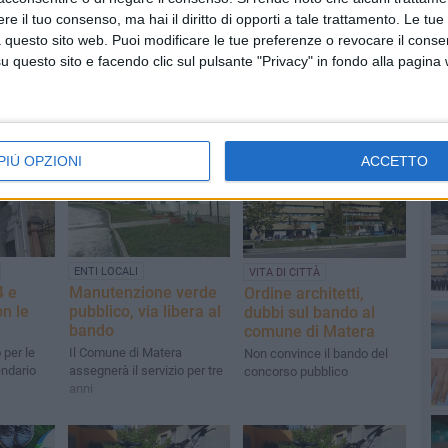
e il tuo consenso, ma hai il diritto di opporti a tale trattamento. Le tue
 questo sito web. Puoi modificare le tue preferenze o revocare il conse
questo sito e facendo clic sul pulsante "Privacy" in fondo alla pagina
PI
PIÙ OPZIONI
ACCETTO
ENTI LOCALI
VITA DI CITTÀ
4 e
Manutenzione verde
Ordine architetti,
on le
pubblico, via libera al
dubbi sul bando al
bando
comune di Matera
 per le
Il Comune di Matera
Non convince il bando del
endario
assegnerà il servizio per tre
concorso pubblico
anni