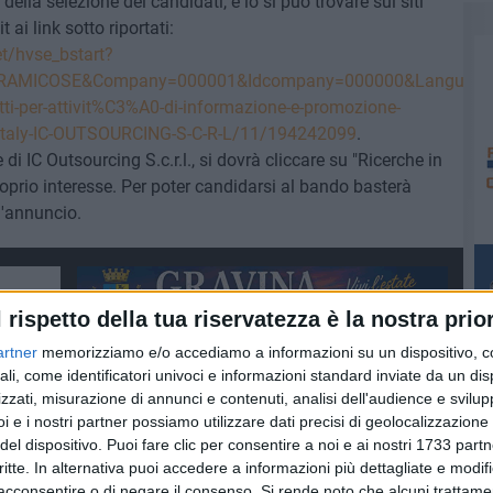
 della selezione dei candidati, e lo si può trovare sui siti
 ai link sotto riportati:
et/hvse_bstart?
AMICOSE&Company=000001&Idcompany=000000&Language=IT
etti-per-attivit%C3%A0-di-informazione-e-promozione-
AS-Italy-IC-OUTSOURCING-S-C-R-L/11/194242099
.
 di IC Outsourcing S.c.r.l., si dovrà cliccare su "Ricerche in
roprio interesse. Per poter candidarsi al bando basterà
l'annuncio.
l rispetto della tua riservatezza è la nostra prior
artner
memorizziamo e/o accediamo a informazioni su un dispositivo, c
ali, come identificatori univoci e informazioni standard inviate da un di
zzati, misurazione di annunci e contenuti, analisi dell'audience e svilupp
i e i nostri partner possiamo utilizzare dati precisi di geolocalizzazione 
del dispositivo. Puoi fare clic per consentire a noi e ai nostri 1733 partn
critte. In alternativa puoi accedere a informazioni più dettagliate e modif
acconsentire o di negare il consenso.
Si rende noto che alcuni trattamen