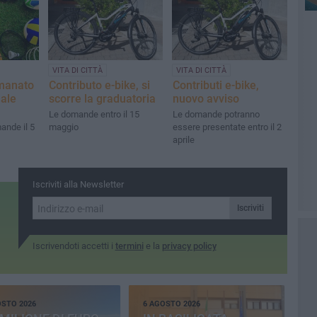
VITA DI CITTÀ
VITA DI CITTÀ
emanato
Contributo e-bike, si
Contributi e-bike,
nale
scorre la graduatoria
nuovo avviso
Le domande entro il 15
Le domande potranno
ande il 5
maggio
essere presentate entro il 2
aprile
Iscriviti alla Newsletter
Iscriviti
Iscrivendoti accetti i
termini
e la
privacy policy
OSTO 2026
6 AGOSTO 2026