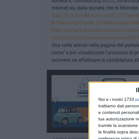
società IC Outsourcing S.c.r.l., incaricata
internet sia della società che di Monster.it
http://hr.zucchetti.com/cvo3c182/servl
&Theme=SpTheme_ZIP&Parameter=PAR
https://offerte-di-lavoro.monster.it/Add
servizi-digitali-alle-imprese-Matera-B
Una volta entrati nella pagina del portale
corso" e poi visualizzare l'annuncio di p
iscriversi ed effettuare la candidatura al
I
Noi e i nostri 1733
p
trattiamo dati person
e contenuti personali
tua autorizzazione no
tramite la scansione 
le finalità sopra des
preferenze prima di 