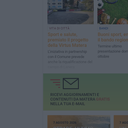
VITA DI CITTÀ
BANDI
Sport e salute,
Buoni sport, 
premiato il progetto
il bando regio
della Virtus Matera
Termine ultimo
presentazione dom
L’iniziativa in partnership
ottobre
con il Comune prevede
anche la riqualificazione del
campo di Lanera
RICEVI AGGIORNAMENTI E
CONTENUTI DA MATERA
GRATIS
NELLA TUA E-MAIL
7 AGOSTO 2026
7 AG