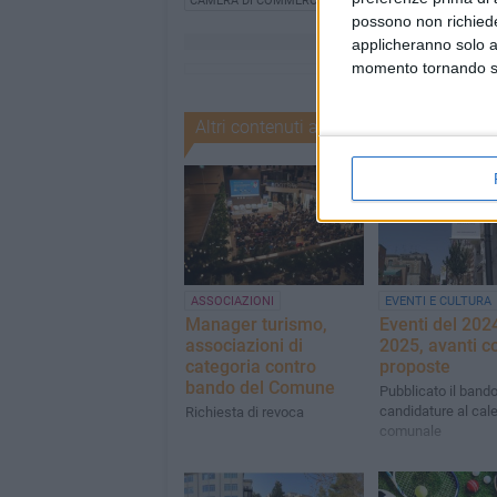
CAMERA DI COMMERCIO DI MATERA
BANDO
possono non richieder
applicheranno solo a
momento tornando su 
Altri contenuti a tema
ASSOCIAZIONI
EVENTI E CULTURA
Manager turismo,
Eventi del 202
associazioni di
2025, avanti c
categoria contro
proposte
bando del Comune
Pubblicato il bando
candidature al cal
Richiesta di revoca
comunale