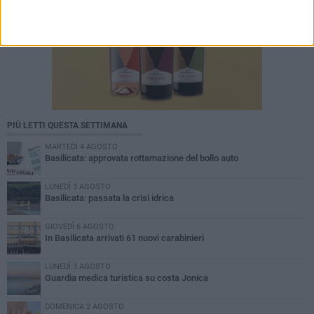
PIÙ LETTI QUESTA SETTIMANA
MARTEDÌ 4 AGOSTO
Basilicata: approvata rottamazione del bollo auto
LUNEDÌ 3 AGOSTO
Basilicata: passata la crisi idrica
GIOVEDÌ 6 AGOSTO
In Basilicata arrivati 61 nuovi carabinieri
LUNEDÌ 3 AGOSTO
Guardia medica turistica su costa Jonica
DOMENICA 2 AGOSTO