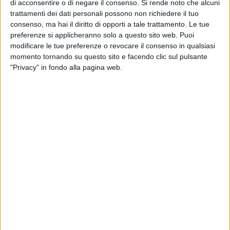
possibilmente al di là delle aree del centro storico, ovvero i
di acconsentire o di negare il consenso.
Si rende noto che alcuni
quartieri e i borghi, e che coinvolgano al massimo il tessuto
trattamenti dei dati personali possono non richiedere il tuo
consenso, ma hai il diritto di opporti a tale trattamento. Le tue
economico locale, quindi gli operatori commerciali/artigiani
preferenze si applicheranno solo a questo sito web. Puoi
della città o in genere lucani. Quindi chi è interessato, può
modificare le tue preferenze o revocare il consenso in qualsiasi
presentare proposte per la selezione di progetti, volti alla
momento tornando su questo sito e facendo clic sul pulsante
realizzazione di eventi anche di natura commerciale,
"Privacy" in fondo alla pagina web.
straordinari e di respiro territoriale non solo locale/regionale
(quali mercatini vintage, mercatini a tema, eventi
enogastronomici finalizzati anche alla vendita di prodotti di
eccellenza nel settore agro-alimentare, ecc.).
Con questo Avviso, l'Amministrazione comunale ritiene
opportuno continuare ad organizzare questo tipo di offerta
in maniera organica, anche favorendo la
destagionalizzazione e la pluralità delle proposte e
tematiche; per il coinvolgimento di target diversificati di
fruitori, consentendo la realizzazione dei soli progetti
connotati dalla concessione del patrocinio comunale, in
quanto utilizzano i loghi della città di Matera come veicolo di