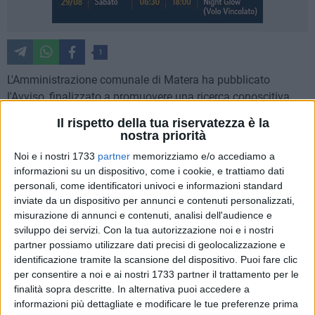
1
L'Amministrazione comunale di Matera ha pubblicato
l'Avviso, finalizzato a promuovere una ricerca conoscitiva
sulla volontà delle imprese private di organizzare eventi di
Il rispetto della tua riservatezza è la
natura commerciale: mercatini ed esposizioni eno-
nostra priorità
gastronomiche e similari, con vendita e promozione di
Noi e i nostri 1733
partner
memorizziamo e/o accediamo a
prodotti. Presupposto essenziale è che si preveda
informazioni su un dispositivo, come i cookie, e trattiamo dati
obbligatoriamente un programma di intrattenimento
personali, come identificatori univoci e informazioni standard
collaterale, da affiancare agli aspetti più propriamente
inviate da un dispositivo per annunci e contenuti personalizzati,
commerciali delle iniziative, nelle prossime annualità 2024
misurazione di annunci e contenuti, analisi dell'audience e
sviluppo dei servizi.
Con la tua autorizzazione noi e i nostri
(dal 7 gennaio 2024 al 6 gennaio 2025) e 2025 (dal 7
partner possiamo utilizzare dati precisi di geolocalizzazione e
gennaio 2025 al 6 gennaio 2026).
identificazione tramite la scansione del dispositivo. Puoi fare clic
per consentire a noi e ai nostri 1733 partner il trattamento per le
L'Amministrazione propone di articolare iniziative
finalità sopra descritte. In alternativa puoi accedere a
preferibilmente a tema, che valorizzino varie zone della città,
informazioni più dettagliate e modificare le tue preferenze prima