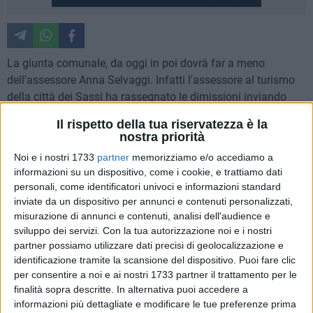
La giunta comunale, da oggi in poi dovrà far a meno
dell'assessore Anna Selvaggi. Infatti l'assessore al turismo
della città dei Sassi ha rassegnato le dimissioni inviando
una missiva al sindaco.
Il rispetto della tua riservatezza è la
Di seguito il testo della lettera di dimissioni inviata al primo
nostra priorità
cittadino, Raffaello De Ruggieri.
Noi e i nostri 1733
partner
memorizziamo e/o accediamo a
informazioni su un dispositivo, come i cookie, e trattiamo dati
"A distanza di un anno dalla costituzione della Giunta e
personali, come identificatori univoci e informazioni standard
dall'assunzione del mio incarico di Assessore alle Attività
inviate da un dispositivo per annunci e contenuti personalizzati,
Produttive ed al Turismo, si registra una insoddisfazione
misurazione di annunci e contenuti, analisi dell'audience e
generale sull'operato dell'attuale Amministrazione, sia sul
sviluppo dei servizi.
Con la tua autorizzazione noi e i nostri
partner possiamo utilizzare dati precisi di geolocalizzazione e
piano politico che su quello dell'azione amministrativa.
identificazione tramite la scansione del dispositivo. Puoi fare clic
per consentire a noi e ai nostri 1733 partner il trattamento per le
Dal malcontento diffuso nella cittadinanza, il giudizio
finalità sopra descritte. In alternativa puoi accedere a
negativo coinvolge tutti i settori dell'amministrazione, che
informazioni più dettagliate e modificare le tue preferenze prima