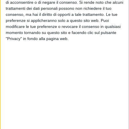
ovviamente risponde del suo operato nella sua collegialità.
di acconsentire o di negare il consenso.
Si rende noto che alcuni
Chi più chi meno, con le nostre prerogative e sensibilità,
trattamenti dei dati personali possono non richiedere il tuo
dobbiamo sentire il peso di non aver per tempo denunciato
consenso, ma hai il diritto di opporti a tale trattamento. Le tue
preferenze si applicheranno solo a questo sito web. Puoi
gli ostacoli che si sono sovrapposti nell'espletamento del
modificare le tue preferenze o revocare il consenso in qualsiasi
nostro incarico. Sul piano personale mi è stato impedito di
momento tornando su questo sito e facendo clic sul pulsante
svolgere la mia attività di Assessore, con il piglio con cui
"Privacy" in fondo alla pagina web.
conduco l'azienda di famiglia, avendo la presunzione di
affrontare le varie problematiche pubbliche con un'ottica
imprenditoriale.
In particolare gli impedimenti sono stati dovuti a lacci e
laccioli di diverso genere, ma soprattutto alla poca e
contrapposta collaborazione da parte di chi è deputato, per
contratto e per livello di responsabilità, alle funzioni
gestionali del Comune.
L'esperienza fin qui acquisita, da Assessore, è stata
comunque occasione per conoscere e approfondire esigenze
e aspettative degli operatori economici, i quali consapevoli