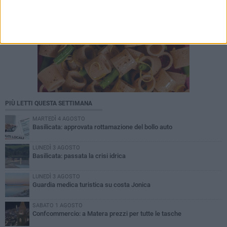
PIÙ LETTI QUESTA SETTIMANA
MARTEDÌ 4 AGOSTO
Basilicata: approvata rottamazione del bollo auto
LUNEDÌ 3 AGOSTO
Basilicata: passata la crisi idrica
LUNEDÌ 3 AGOSTO
Guardia medica turistica su costa Jonica
SABATO 1 AGOSTO
Confcommercio: a Matera prezzi per tutte le tasche