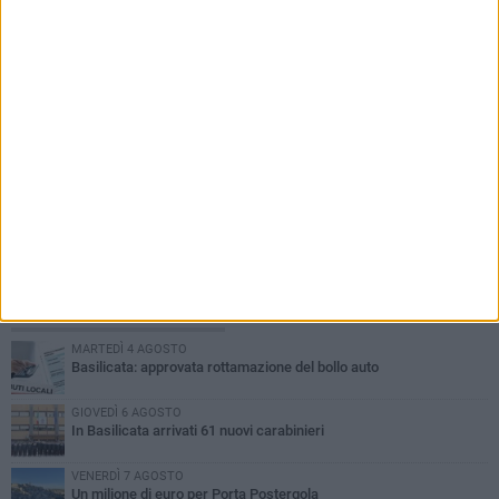
PIÙ LETTI QUESTA SETTIMANA
MARTEDÌ 4 AGOSTO
Basilicata: approvata rottamazione del bollo auto
GIOVEDÌ 6 AGOSTO
In Basilicata arrivati 61 nuovi carabinieri
VENERDÌ 7 AGOSTO
Un milione di euro per Porta Postergola