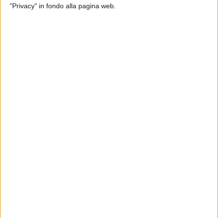
"Privacy" in fondo alla pagina web.
Le vaccinazioni per la categoria che va dai 5 agli 11 anni
verranno effettuate solo di sabato.
Il calendario tiene conto del ritmo drasticamente ridotto della
campagna vaccinale.