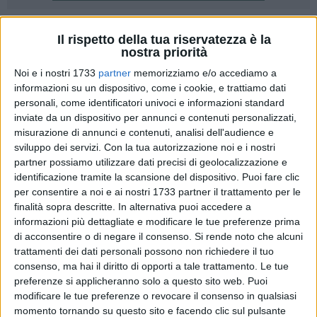
1
Il rispetto della tua riservatezza è la
nostra priorità
Con la fine dello stato di emergenza da Covid-19, cambiano
Noi e i nostri 1733
partner
memorizziamo e/o accediamo a
gli orari nei centri vaccinali della ASM.
informazioni su un dispositivo, come i cookie, e trattiamo dati
personali, come identificatori univoci e informazioni standard
L'azienda sanitaria comunica Lche a partire da oggi, 1 aprile,
inviate da un dispositivo per annunci e contenuti personalizzati,
i PVT di Matera e provincia rispetteranno questo calendario:
misurazione di annunci e contenuti, analisi dell'audience e
sviluppo dei servizi.
Con la tua autorizzazione noi e i nostri
Matera: dal lunedì al sabato dalle ore 8.00 alle ore
partner possiamo utilizzare dati precisi di geolocalizzazione e
14.00
identificazione tramite la scansione del dispositivo. Puoi fare clic
Policoro: dal lunedì al sabato dalle ore 8.00 alle ore
per consentire a noi e ai nostri 1733 partner il trattamento per le
14.00
finalità sopra descritte. In alternativa puoi accedere a
Tinchi: il martedì, giovedì e sabato dalle ore 8.00 alle
informazioni più dettagliate e modificare le tue preferenze prima
di acconsentire o di negare il consenso.
Si rende noto che alcuni
ore 14.00
trattamenti dei dati personali possono non richiedere il tuo
Tricarico: dal lunedì al sabato dalle ore 8.00 alle ore
consenso, ma hai il diritto di opporti a tale trattamento. Le tue
14.00
preferenze si applicheranno solo a questo sito web. Puoi
Stigliano: il mercoledì e il sabato dalle ore 8.00 alle ore
modificare le tue preferenze o revocare il consenso in qualsiasi
14.00
momento tornando su questo sito e facendo clic sul pulsante