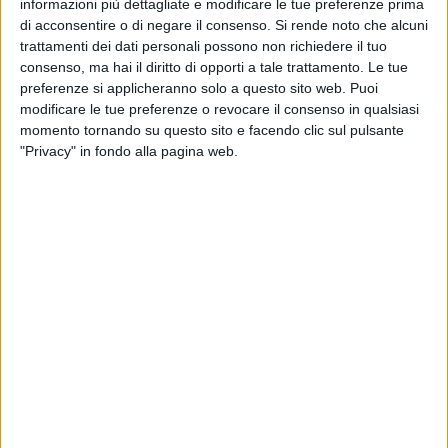
informazioni più dettagliate e modificare le tue preferenze prima
aziende circa 518 milioni di ore di CIG (296 milioni di ore di
di acconsentire o di negare il consenso.
Si rende noto che alcuni
CIG Straordinaria, oltre 151 milioni di ore di CIG ordinaria e
trattamenti dei dati personali possono non richiedere il tuo
70,4 milioni di CIG in Deroga) , con una flessione rispetto allo
consenso, ma hai il diritto di opporti a tale trattamento. Le tue
stesso periodo del 2014 del 32%.
preferenze si applicheranno solo a questo sito web. Puoi
modificare le tue preferenze o revocare il consenso in qualsiasi
momento tornando su questo sito e facendo clic sul pulsante
Ad eccezione dell'Umbria che ha registrato un aumento di
"Privacy" in fondo alla pagina web.
ore richieste del 2,7%, tutte le Regioni nel raffronto gennaio-
settembre 2014 e gennaio-settembre 2015 hanno visto
ridurre la richiesta di ore, con la contrazione maggiore in
Basilicata (-46,1%).Tra le Province, solo 9 registrano un
aumento con in testa Terni (+61,8%), seguita da Agrigento
(+36,7%), Caltanissetta (+16,1%), Asti (+11,4%), Pisa (+8,8%),
Catania (+8,5%), Rimini (+4,4%), Messina (+1,5%) e
Frosinone (+0,5%).
Sono questi dati che potrebbero fornire rassicurazioni in
tema di ripresa ma – è il commento della segreteria della Uil
- è bene osservare che, purtroppo, non vi è convergenza con i
dati generali dell'occupazione: proprio nel mese di settembre