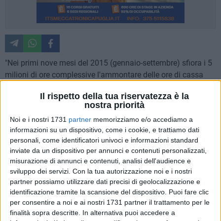
"Nei primi nove mesi del 2015 (gennaio-settembre) sfiora i 5
milioni di ore complessive l'ammontare delle ore di cassa
integrazione guadagni autorizzate in Basilicata con la
Il rispetto della tua riservatezza è la
straordinaria che raggiunge i 3,4 milioni di ore, l'ordinaria 1,3
nostra priorità
milioni di ore e la cig in deroga le 300mila ore. E' la cig in
Noi e i nostri 1731
partner
memorizziamo e/o accediamo a
deroga a segnare un incremento annuo rispetto a gennaio-
informazioni su un dispositivo, come i cookie, e trattiamo dati
settembre 2014 del 72,8% in più, mentre le altre due
personali, come identificatori univoci e informazioni standard
registrano un decremento del 51,7% in meno (straordinaria)
inviate da un dispositivo per annunci e contenuti personalizzati,
e del 33,4% in meno (ordinaria). Complessivamente in media
misurazione di annunci e contenuti, analisi dell'audience e
i lavoratori lucani interessati nei primo nove mesi 2015 sono
sviluppo dei servizi.
Con la tua autorizzazione noi e i nostri
3.216 di cui 2.236 per la straordinaria, 834 per l'ordinaria e
partner possiamo utilizzare dati precisi di geolocalizzazione e
identificazione tramite la scansione del dispositivo. Puoi fare clic
146 per la cig in deroga. Sono questi i dati più significativi
per consentire a noi e ai nostri 1731 partner il trattamento per le
dell'ottavo rapporto UIL sulla cig secondo cui nei primi 9
finalità sopra descritte. In alternativa puoi accedere a
mesi del 2015, sono state richieste complessivamente dalle