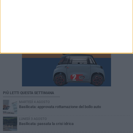
PIÙ LETTI QUESTA SETTIMANA
MARTEDÌ 4 AGOSTO
Basilicata: approvata rottamazione del bollo auto
LUNEDÌ 3 AGOSTO
Basilicata: passata la crisi idrica