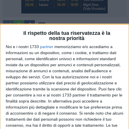
14
Il rispetto della tua riservatezza è la
Pubblichiamo di seguito una nota stampa del Comune di
nostra priorità
Matera sulla delibera che destina maggiori risorse per
Noi e i nostri 1733
partner
memorizziamo e/o accediamo a
l'infanzia
informazioni su un dispositivo, come i cookie, e trattiamo dati
personali, come identificatori univoci e informazioni standard
L'amministrazione comunale di Matera, con delibera di
inviate da un dispositivo per annunci e contenuti personalizzati,
giunta n. 398, ha individuato risorse per il potenziamento ed
misurazione di annunci e contenuti, analisi dell'audience e
sviluppo dei servizi.
Con la tua autorizzazione noi e i nostri
il sostegno dei centri socio educativi che fanno attività
partner possiamo utilizzare dati precisi di geolocalizzazione e
destinata ai bambini dai 24 ai 36 mesi, della sezione
identificazione tramite la scansione del dispositivo. Puoi fare clic
Primavera.
per consentire a noi e ai nostri 1733 partner il trattamento per le
"Da settimane si parla di PNRR e delle opportunità che il
finalità sopra descritte. In alternativa puoi accedere a
piano può determinare per il futuro delle nostre comunità.
informazioni più dettagliate e modificare le tue preferenze prima
Riteniamo che tra le responsabilità di una amministrazione
di acconsentire o di negare il consenso.
Si rende noto che alcuni
comunale ci sia anche quella di ascoltare i bisogni dei
trattamenti dei dati personali possono non richiedere il tuo
consenso, ma hai il diritto di opporti a tale trattamento. Le tue
cittadini e del tessuto sociale per fare in modo che quelle