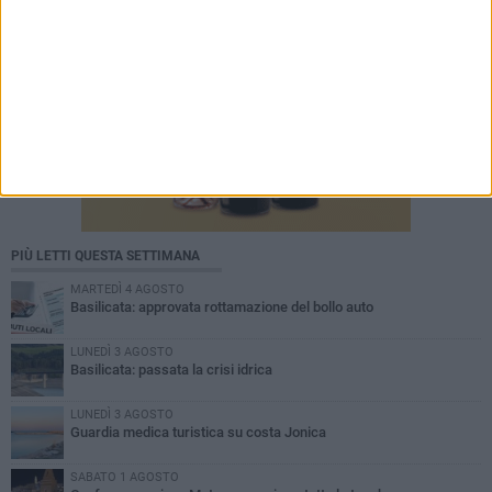
PIÙ LETTI QUESTA SETTIMANA
MARTEDÌ 4 AGOSTO
Basilicata: approvata rottamazione del bollo auto
LUNEDÌ 3 AGOSTO
Basilicata: passata la crisi idrica
LUNEDÌ 3 AGOSTO
Guardia medica turistica su costa Jonica
SABATO 1 AGOSTO