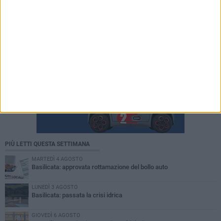
PIÙ LETTI QUESTA SETTIMANA
MARTEDÌ 4 AGOSTO
Basilicata: approvata rottamazione del bollo auto
LUNEDÌ 3 AGOSTO
Basilicata: passata la crisi idrica
GIOVEDÌ 6 AGOSTO