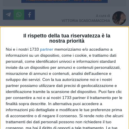
A cura di
VITTORIA SCASCIAMACCHIA
Aggiudicati i lavori di realizzazione di otto alloggi
Il rispetto della tua riservatezza è la
residenziali nel borgo La Martella a Matera. Procede l'iter
nostra priorità
amministrativo che porterà alla creazione delle prime
Noi e i nostri 1733
partner
memorizziamo e/o accediamo a
abitazioni di edilizia sperimentale con procedure
informazioni su un dispositivo, come i cookie, e trattiamo dati
bioclimatiche e materiali biocompatibili.
personali, come identificatori univoci e informazioni standard
inviate da un dispositivo per annunci e contenuti personalizzati,
misurazione di annunci e contenuti, analisi dell'audience e
L'architettura bioclimatica usa gli elementi naturali del sito (il
sviluppo dei servizi.
Con la tua autorizzazione noi e i nostri
sole, il vento, l'acqua, il terreno e la vegetazione) per
partner possiamo utilizzare dati precisi di geolocalizzazione e
realizzare edifici termicamente efficienti in grado di
identificazione tramite la scansione del dispositivo. Puoi fare clic
soddisfare i requisiti di comfort termico, indipendentemente
per consentire a noi e ai nostri 1733 partner il trattamento per le
dall'uso di impianti di climatizzazione. L'approccio
finalità sopra descritte. In alternativa puoi accedere a
bioclimatico è legato al principio di autosufficienza e alla
informazioni più dettagliate e modificare le tue preferenze prima
consapevolezza che i principali fenomeni che influiscono
di acconsentire o di negare il consenso.
Si rende noto che alcuni
trattamenti dei dati personali possono non richiedere il tuo
negativamente sull'ambiente sono causati dal consumo di
consenso, ma hai il diritto di opporti a tale trattamento. Le tue