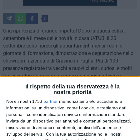
3
Una ripartenza di grande impatto! Dopo la pausa estiva,
settembre è il mese delle novità in casa U-TUB: il 20
settembre sono ripresi gli appuntamenti mensili con le
giornate di formazione, dimostrazione e degustazione nello
showroom aziendale di Gravina in Puglia. Più di 100
presenze registrate tra vecchi e nuovi clienti, curiosi e molti
tra i visitatori in procinto di aprire una nuova attività e
desiderosi di avviare una stabile e proficua collaborazione
Il rispetto della tua riservatezza è la
legando il proprio locale con il marchio di successo U-TUB.
nostra priorità
Noi e i nostri 1733
partner
memorizziamo e/o accediamo a
Per l'occasione è stata presentata, con grande interesse dei
informazioni su un dispositivo, come i cookie, e trattiamo dati
presenti, la nuova linea di PIZZE e PUCCE BIOLOGICHE, per
personali, come identificatori univoci e informazioni standard
continuare quel percorso di attenzione che da sempre ha
inviate da un dispositivo per annunci e contenuti personalizzati,
misurazione di annunci e contenuti, analisi dell'audience e
l'azienda verso la qualità delle materie prime pugliesi e
sviluppo dei servizi.
Con la tua autorizzazione noi e i nostri
avviare un modello di sviluppo sostenibile volto a