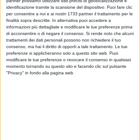
partner possiamo utilizzare dati precisi di geolocalizzazione e
salvaguardare ambiente e territorio. Il giovane e talentuoso
identificazione tramite la scansione del dispositivo. Puoi fare clic
chef Giovanni Cifarelli ha stupito gli ospiti presentando 3
per consentire a noi e ai nostri 1733 partner il trattamento per le
originali e gustose ricette a base di pesce e verdure di
finalità sopra descritte. In alternativa puoi accedere a
stagione, utilizzando la nuova linea di PUCCE BIO e
informazioni più dettagliate e modificare le tue preferenze prima
INTEGRALI, presentate in modo elegante e creativo tutte da
di acconsentire o di negare il consenso.
Si rende noto che alcuni
trattamenti dei dati personali possono non richiedere il tuo
fotografare, condividere e riprodurre.
consenso, ma hai il diritto di opporti a tale trattamento. Le tue
preferenze si applicheranno solo a questo sito web. Puoi
Stiamo assistendo da tempo al consolidarsi di un binomio di
modificare le tue preferenze o revocare il consenso in qualsiasi
cui si parla da diverso tempo: cibo e salute, con
momento tornando su questo sito e facendo clic sul pulsante
un'attenzione sempre maggiore alla provenienza degli
"Privacy" in fondo alla pagina web.
alimenti e alla riduzione degli sprechi, non solo per la
salvaguardia della propria tasca ma anche, e soprattutto, per
un riguardo speciale verso la salute e l'ambiente.
È arrivato il momento di ritrovare la verità del cibo, che
significa ritornare a quel che c'è realmente in tavola: esito di
una sapiente trasformazione di materie prime e loro
mescolanza creativa, ma anche frammenti significativi di
storia, società, cultura, politica, identità etniche. Laddove la
gastronomia sembrava interessarsi a ciò che sta prima del