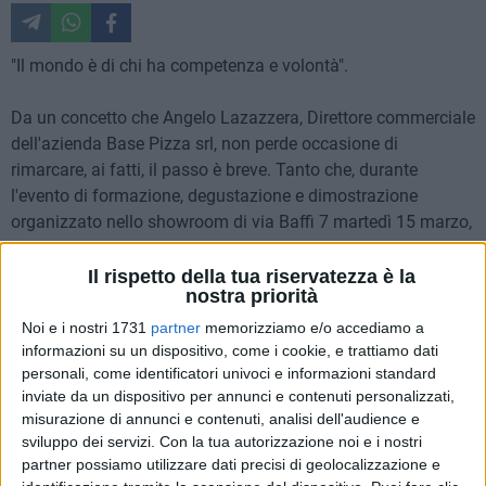
"Il mondo è di chi ha competenza e volontà".
Da un concetto che Angelo Lazazzera, Direttore commerciale
dell'azienda Base Pizza srl, non perde occasione di
rimarcare, ai fatti, il passo è breve. Tanto che, durante
l'evento di formazione, degustazione e dimostrazione
organizzato nello showroom di via Baffi 7 martedì 15 marzo,
gli studenti dell'Alberghiero "Oriano-Tandoi" di Corato hanno
dimostrato tanta voglia di cimentarsi e di apprendere i
Il rispetto della tua riservatezza è la
nostra priorità
trucchi del mestiere.
Noi e i nostri 1731
partner
memorizziamo e/o accediamo a
«Questa la chiamo la pizza "A modo mio"; quest'altra la
informazioni su un dispositivo, come i cookie, e trattiamo dati
personali, come identificatori univoci e informazioni standard
puccia "Campagnola"». Entusiasmo e inventiva: sono questi
inviate da un dispositivo per annunci e contenuti personalizzati,
i colori che hanno animato il quadro della mattinata in
misurazione di annunci e contenuti, analisi dell'audience e
azienda. A far da cornice, le ricette che i ragazzi hanno
sviluppo dei servizi.
Con la tua autorizzazione noi e i nostri
provato a realizzare in diretta, sfruttando i prodotti di Base
partner possiamo utilizzare dati precisi di geolocalizzazione e
Pizza. Con tanto di applausi e approvazione da parte dei