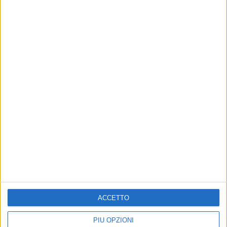
Altri contenuti a tema
EVENTI E CULTURA
PUBBLIREDAZIONALE
ACCETTO
U-Tub: la Creatività è di
U-Tub in Tour a Lecce per
Casa!
Agrogepaciok
PIÙ OPZIONI
Si è concluso con successo e
La XII edizione si terrà dal 4 all'8