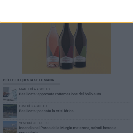
PIÙ LETTI QUESTA SETTIMANA
MARTEDÌ 4 AGOSTO
Basilicata: approvata rottamazione del bollo auto
LUNEDÌ 3 AGOSTO
Basilicata: passata la crisi idrica
VENERDÌ 31 LUGLIO
Incendio nel Parco della Murgia materana, salvati bosco e
cementeria