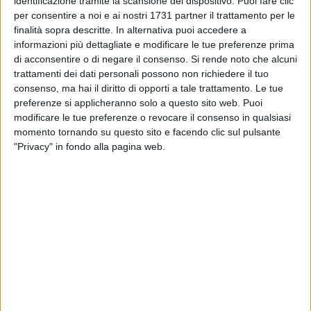
identificazione tramite la scansione del dispositivo. Puoi fare clic
colleghi degustatori.
per consentire a noi e ai nostri 1731 partner il trattamento per le
finalità sopra descritte. In alternativa puoi accedere a
informazioni più dettagliate e modificare le tue preferenze prima
«Se vogliamo avere successo in ogni tipo di attività
di acconsentire o di negare il consenso.
Si rende noto che alcuni
dobbiamo eccellere. E per eccellere non bisogna lamentarsi,
trattamenti dei dati personali possono non richiedere il tuo
ma agire», ha aggiunto Lazazzera, con l'intento di spronare
consenso, ma hai il diritto di opporti a tale trattamento. Le tue
l'universo dei giovani e prima di portare alla loro attenzione il
preferenze si applicheranno solo a questo sito web. Puoi
progetto "U-TUB #scuola #lavoro", un'idea finalizzata alla
modificare le tue preferenze o revocare il consenso in qualsiasi
selezione degli studenti più meritevoli, da formare e a cui
momento tornando su questo sito e facendo clic sul pulsante
affidare a completamento degli studi, la gestione di punti
"Privacy" in fondo alla pagina web.
vendita a marchio da inaugurare nell'intero Stivale.
«Ragazzi fatevi adottare da aziende come questa- ha
asserito senza indugio il docente Cataldo Marcone- Sono
davvero senza parole rispetto a quello che abbiamo visto.
Per questo, fate vostra questa giornata e tutti i messaggi
educativi che ne stanno venendo fuori. Perché è verissimo,
chi non ha professionalità non è spendibile nel mondo del
lavoro».