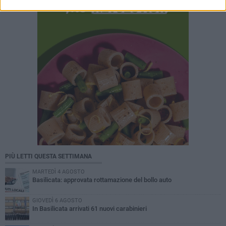
PIÙ LETTI QUESTA SETTIMANA
MARTEDÌ 4 AGOSTO
Basilicata: approvata rottamazione del bollo auto
GIOVEDÌ 6 AGOSTO
In Basilicata arrivati 61 nuovi carabinieri