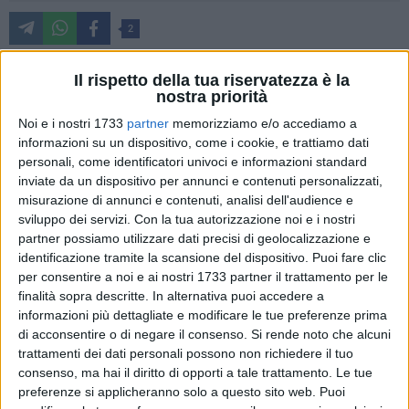
2
Un altro evento positivo e ricco di spunti nello showroom
Il rispetto della tua riservatezza è la
aziendale di via baffi 7. La giornata di formazione e
nostra priorità
degustazione mensile del 25 ottobre ha raccolto consensi da
Noi e i nostri 1733
partner
memorizziamo e/o accediamo a
più parti: clienti, nuovi gestori e curiosi hanno accettato con
informazioni su un dispositivo, come i cookie, e trattiamo dati
entusiasmo l'invito, desiderosi di scoprire le novità del
personali, come identificatori univoci e informazioni standard
mondo U-Tub. Per l'occasione, a preparare piatti originali e
inviate da un dispositivo per annunci e contenuti personalizzati,
gustosi, Nico Carlucci panificatore esperto e conoscitore
misurazione di annunci e contenuti, analisi dell'audience e
delle farine antiche. Carlucci ha preparato per gli ospiti
sviluppo dei servizi.
Con la tua autorizzazione noi e i nostri
partner possiamo utilizzare dati precisi di geolocalizzazione e
presenti diverse ricette con la nuova puccia Senatore
identificazione tramite la scansione del dispositivo. Puoi fare clic
Cappelli, Bio, Integrale, Macinata a pietra, Certificata e a Km
per consentire a noi e ai nostri 1733 partner il trattamento per le
zero.
finalità sopra descritte. In alternativa puoi accedere a
informazioni più dettagliate e modificare le tue preferenze prima
Il gusto che incontra salute e qualità è il mantra da seguire e
di acconsentire o di negare il consenso.
Si rende noto che alcuni
che guida le scelte dell'azienda U-Tub, oltre e soprattutto del
trattamenti dei dati personali possono non richiedere il tuo
consumatore moderno sempre alla ricerca di cibi sani e
consenso, ma hai il diritto di opporti a tale trattamento. Le tue
preferenze si applicheranno solo a questo sito web. Puoi
genuini.