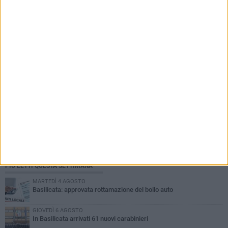
PIÙ LETTI QUESTA SETTIMANA
MARTEDÌ 4 AGOSTO
Basilicata: approvata rottamazione del bollo auto
GIOVEDÌ 6 AGOSTO
In Basilicata arrivati 61 nuovi carabinieri