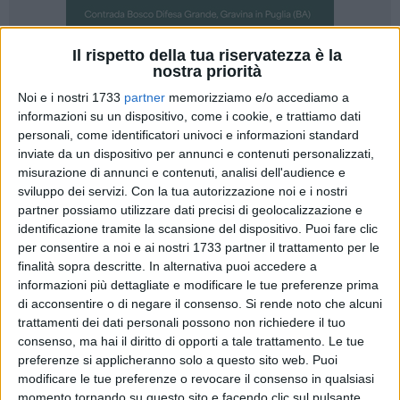
Il rispetto della tua riservatezza è la
nostra priorità
324
Noi e i nostri 1733
partner
memorizziamo e/o accediamo a
La pattuglia acrobatica delle Frecce Tricolori sorvola i cieli di
informazioni su un dispositivo, come i cookie, e trattiamo dati
Matera in occasione del 76esimo anniversario dell'eccidio
personali, come identificatori univoci e informazioni standard
nazista del 21 settembre 1943.
inviate da un dispositivo per annunci e contenuti personalizzati,
misurazione di annunci e contenuti, analisi dell'audience e
sviluppo dei servizi.
Con la tua autorizzazione noi e i nostri
La giornata di commemorazione inizia alle ore 9 con la
partner possiamo utilizzare dati precisi di geolocalizzazione e
deposizione delle corone d'alloro al cippo di Via Lucana che
identificazione tramite la scansione del dispositivo. Puoi fare clic
sorge nel luogo in cui aveva sede la caserma della Milizia
per consentire a noi e ai nostri 1733 partner il trattamento per le
fatta saltare dai tedeschi e all'interno della quale erano stati
finalità sopra descritte. In alternativa puoi accedere a
imprigionati i cittadini presi in ostaggio.
informazioni più dettagliate e modificare le tue preferenze prima
di acconsentire o di negare il consenso.
Si rende noto che alcuni
Vengono inoltre resi gli onori ai caduti di Via Cappelluti e di
trattamenti dei dati personali possono non richiedere il tuo
consenso, ma hai il diritto di opporti a tale trattamento. Le tue
Via Lucana, nei luoghi in cui sorgono le lapidi che ricordano
preferenze si applicheranno solo a questo sito web. Puoi
il loro sacrificio: la Camera di Commercio e il Palazzo dell'ex
modificare le tue preferenze o revocare il consenso in qualsiasi
Società Elettrica.
momento tornando su questo sito e facendo clic sul pulsante