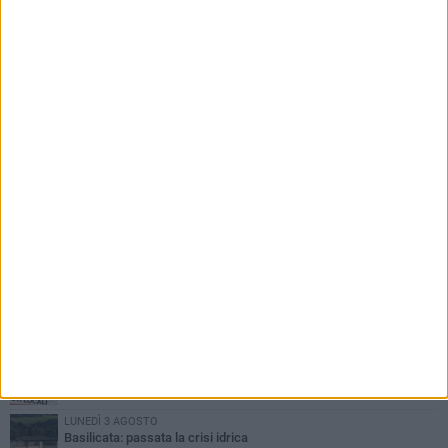
PIÙ LETTI QUESTA SETTIMANA
MARTEDÌ 4 AGOSTO
Basilicata: approvata rottamazione del bollo auto
LUNEDÌ 3 AGOSTO
Basilicata: passata la crisi idrica