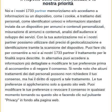
nostra priorità
Noi e i nostri 1733
partner
memorizziamo e/o accediamo a
informazioni su un dispositivo, come i cookie, e trattiamo dati
1
personali, come identificatori univoci e informazioni standard
inviate da un dispositivo per annunci e contenuti personalizzati,
Oggi Matera ricorda gli 80 anni dell'insurrezione di Matera
misurazione di annunci e contenuti, analisi dell'audience e
contro i nazi-fascisti con la commemorazione dei martiri.
sviluppo dei servizi.
Con la tua autorizzazione noi e i nostri
Nell'evento del 21 settembre 1943, conosciuto come eccidio
partner possiamo utilizzare dati precisi di geolocalizzazione e
di Matera, persero la vita 27 persone di cui 18 civili. Per la
identificazione tramite la scansione del dispositivo. Puoi fare clic
resistenza a Matera sono state attribuite la medaglia
per consentire a noi e ai nostri 1733 partner il trattamento per le
d'argento al valor militare nel 1966 e la medaglia d'oro al
finalità sopra descritte. In alternativa puoi accedere a
informazioni più dettagliate e modificare le tue preferenze prima
valor civile nel 2016.
di acconsentire o di negare il consenso.
Si rende noto che alcuni
trattamenti dei dati personali possono non richiedere il tuo
L'anniversario è iniziato con l'apposizione di una corona
consenso, ma hai il diritto di opporti a tale trattamento. Le tue
d'alloro al cippo in via Lucana, monumento che ricorda i
preferenze si applicheranno solo a questo sito web. Puoi
martiri del 21 settembre, con la presenza del prefetto Sante
modificare le tue preferenze o revocare il consenso in qualsiasi
Copponi, del sindaco Domenico Bennardi, del presidente
momento tornando su questo sito e facendo clic sul pulsante
della Provincia Piero Marrese e delle autorità civili e militari.
"Privacy" in fondo alla pagina web.
Nel corso della giornata sono previsti altri momenti