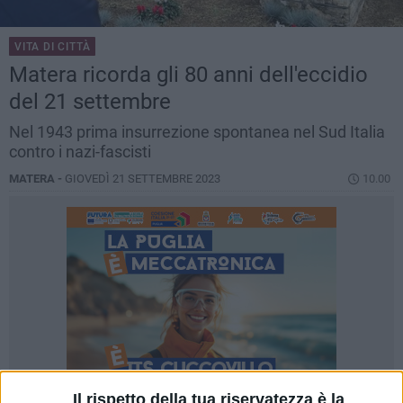
VITA DI CITTÀ
Matera ricorda gli 80 anni dell'eccidio
del 21 settembre
Nel 1943 prima insurrezione spontanea nel Sud Italia
contro i nazi-fascisti
MATERA -
GIOVEDÌ 21 SETTEMBRE 2023
10.00
Il rispetto della tua riservatezza è la