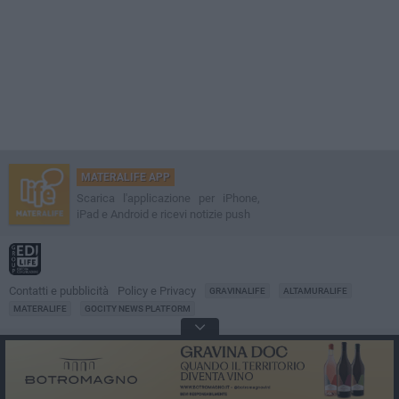
MATERALIFE APP
Scarica l'applicazione per iPhone,
iPad e Android e ricevi notizie push
Contatti e pubblicità
Policy e Privacy
GRAVINALIFE
ALTAMURALIFE
MATERALIFE
GOCITY NEWS PLATFORM
Notizie da
Matera
Direttore
Francesco Dipalo
© 2001-2026 Edilife. Tutti i diritti riservati. Nessuna parte di questo sito può
essere riprodotta senza il permesso scritto dell'editore. Tecnologia: GoCity
Urban Platform.