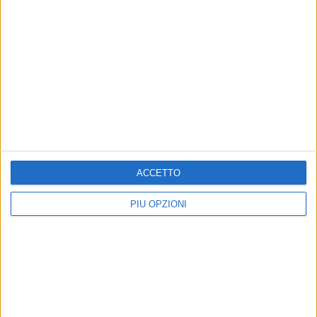
ACCETTO
PIÙ OPZIONI
Altri contenuti a tema