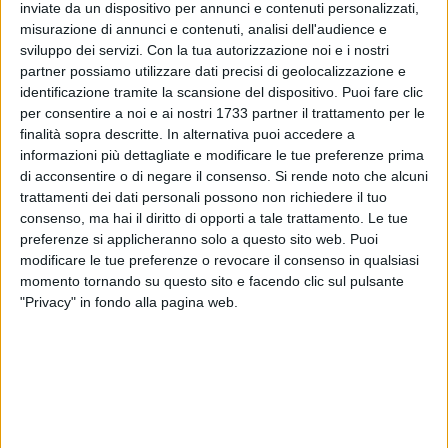
inviate da un dispositivo per annunci e contenuti personalizzati,
Michele Paterino, sulla questione via Annunziatella,
misurazione di annunci e contenuti, analisi dell'audience e
modificata la scorsa volta di concerto con il sindaco Adduce,
sviluppo dei servizi.
Con la tua autorizzazione noi e i nostri
che "impegna la giunta, su quanto stabilito già in consiglio
partner possiamo utilizzare dati precisi di geolocalizzazione e
comunale, al ripristino ad area verde della zona attualmente
identificazione tramite la scansione del dispositivo. Puoi fare clic
occupata dalla Q8". Mozione approvata a maggioranza.
per consentire a noi e ai nostri 1733 partner il trattamento per le
finalità sopra descritte. In alternativa puoi accedere a
informazioni più dettagliate e modificare le tue preferenze prima
L'altra mozione ha riguardato la viabilità di via La Martellla,
di acconsentire o di negare il consenso.
Si rende noto che alcuni
sempre a firma del consigliere Paterino. Nello specifico, si è
trattamenti dei dati personali possono non richiedere il tuo
chiesto di "adottare senza ulteriore indugio le procedure
consenso, ma hai il diritto di opporti a tale trattamento. Le tue
anche sostitutive previste dalla legge per realizzare quanto
preferenze si applicheranno solo a questo sito web. Puoi
prima gli interventi utili e necessari per il completamento
modificare le tue preferenze o revocare il consenso in qualsiasi
della viabilità di via La Martella, attesi da 20anni". Paterino
momento tornando su questo sito e facendo clic sul pulsante
"Privacy" in fondo alla pagina web.
ha rimarcato come negli scorsi anni, "gli assessori ai lavori
pubblici hanno sempre assicurato l'intesa con i lottizzanti
come cosa fatta, e che questi ultimi avrebbero dovuto
realizzare il completamento della viabilità di via La Martella,
impegnando risorse finanziarie di gran lunga inferiori,
300mila euro, rispetto al cavalcavia originariamente previsto