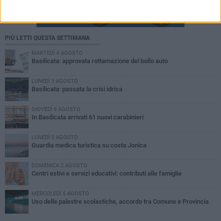
PIÙ LETTI QUESTA SETTIMANA
MARTEDÌ 4 AGOSTO
Basilicata: approvata rottamazione del bollo auto
LUNEDÌ 3 AGOSTO
Basilicata: passata la crisi idrica
GIOVEDÌ 6 AGOSTO
In Basilicata arrivati 61 nuovi carabinieri
LUNEDÌ 3 AGOSTO
Guardia medica turistica su costa Jonica
DOMENICA 2 AGOSTO
Centri estivi e servizi educativi: contributi alle famiglie
MERCOLEDÌ 5 AGOSTO
Uso delle palestre scolastiche, accordo tra Comune e Provincia