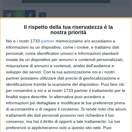
12
Le concessioni demaniali marittime in Basilicata saranno
Il rispetto della tua riservatezza è la
nostra priorità
valide sino al 30 settembre del 2027 mentre le procedure di
gara per i rinnovi inizieranno solo a partire dal 30 giugno
Noi e i nostri 1733
partner
memorizziamo e/o accediamo a
informazioni su un dispositivo, come i cookie, e trattiamo dati
2027: sono i termini stabiliti oggi dalla giunta regionale che
personali, come identificatori univoci e informazioni standard
ha approvato una delibera in materia, partendo dal quadro
inviate da un dispositivo per annunci e contenuti personalizzati,
normativo attuale. Il provvedimento è stato proposto
misurazione di annunci e contenuti, analisi dell'audience e
dall'assessore alle infrastrutture Pasquale Pepe.
sviluppo dei servizi.
Con la tua autorizzazione noi e i nostri
partner possiamo utilizzare dati precisi di geolocalizzazione e
"Rispetto a quanto previsto dalla Legge 166/24 che dà la
identificazione tramite la scansione del dispositivo. Puoi fare clic
possibilità di riassegnare le concessioni già a partire dal 1°
per consentire a noi e ai nostri 1733 partner il trattamento per le
finalità sopra descritte. In alternativa puoi accedere a
aprile 2025 - ha spiegato - abbiamo optato per la soluzione
informazioni più dettagliate e modificare le tue preferenze prima
più conservativa per dare più stabilità e serenità agli
di acconsentire o di negare il consenso.
Si rende noto che alcuni
operatori del settore. Pertanto, i balneari lucani manterranno
trattamenti dei dati personali possono non richiedere il tuo
le concessioni sicuramente fino al 30 settembre 2027,
consenso, ma hai il diritto di opporti a tale trattamento. Le tue
dopodiché si apriranno nuovi scenari. Si andrà a gara nei
preferenze si applicheranno solo a questo sito web. Puoi