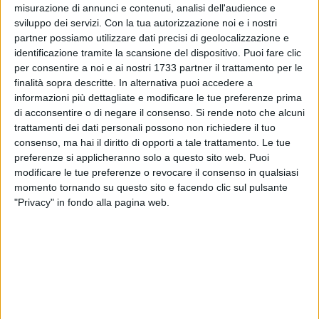
misurazione di annunci e contenuti, analisi dell'audience e
fondata nel 1897 a Firenze e fa parte della Fédération
sviluppo dei servizi.
Con la tua autorizzazione noi e i nostri
Internationale d'Etudes Classiques. La delegazione
partner possiamo utilizzare dati precisi di geolocalizzazione e
materana è stata fondata nel 1981 dal Professor Giuseppe
identificazione tramite la scansione del dispositivo. Puoi fare clic
Bruno.
per consentire a noi e ai nostri 1733 partner il trattamento per le
finalità sopra descritte. In alternativa puoi accedere a
informazioni più dettagliate e modificare le tue preferenze prima
La serata è stata introdotta da un'esibizione del musicista
di acconsentire o di negare il consenso.
Si rende noto che alcuni
Lino Locantore che ha suonato la lira cretese ed è stato
trattamenti dei dati personali possono non richiedere il tuo
accompagnato da un'immagine, proiettata su un muro, di un
consenso, ma hai il diritto di opporti a tale trattamento. Le tue
clochard che legge un libro.
preferenze si applicheranno solo a questo sito web. Puoi
modificare le tue preferenze o revocare il consenso in qualsiasi
Nicoletta Bruno, segretaria e tesoriera dell'associazione, ha
momento tornando su questo sito e facendo clic sul pulsante
condotto l'incontro con un'intervista a Piero Dorfles
"Privacy" in fondo alla pagina web.
provocandolo inizialmente con una citazione di Giuseppe
Pontiggia: "Non chiedetevi se i classici sono abbastanza
attuali, chiedetevi se voi siete abbastanza attuali per i
classici". Il critico ha risposto: "I classici sono riserva per il
futuro. Oggi pensiamo che i classici sono quel patrimonio
che non consideriamo indispensabile e che invece, credo, sia