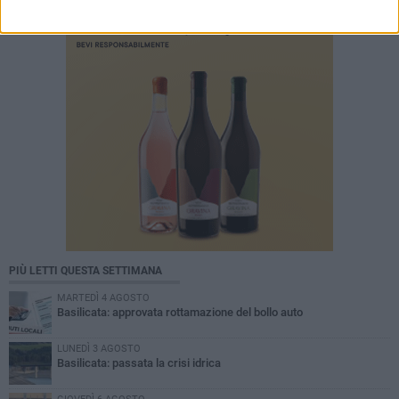
PIÙ LETTI QUESTA SETTIMANA
MARTEDÌ 4 AGOSTO
Basilicata: approvata rottamazione del bollo auto
LUNEDÌ 3 AGOSTO
Basilicata: passata la crisi idrica