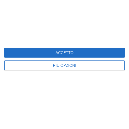
ACCETTO
PIÙ OPZIONI
Altri contenuti a tema
Contributi per attività ed
POLITICA
eventi culturali
Opposizione: bando eventi