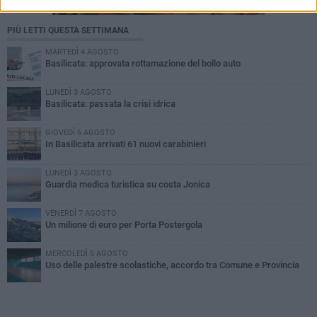
PIÙ LETTI QUESTA SETTIMANA
MARTEDÌ 4 AGOSTO
Basilicata: approvata rottamazione del bollo auto
LUNEDÌ 3 AGOSTO
Basilicata: passata la crisi idrica
GIOVEDÌ 6 AGOSTO
In Basilicata arrivati 61 nuovi carabinieri
LUNEDÌ 3 AGOSTO
Guardia medica turistica su costa Jonica
VENERDÌ 7 AGOSTO
Un milione di euro per Porta Postergola
MERCOLEDÌ 5 AGOSTO
Uso delle palestre scolastiche, accordo tra Comune e Provincia