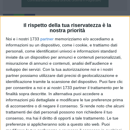
1
Il rispetto della tua riservatezza è la
nostra priorità
Se si pensa di aver sconfitto il virus, di certo non si è
sconfitta la fame. Nonostante la fase critica dell'emergenza
Noi e i nostri 1733
partner
memorizziamo e/o accediamo a
sanitaria sembra sia passata, continuano i gesti di
informazioni su un dispositivo, come i cookie, e trattiamo dati
personali, come identificatori univoci e informazioni standard
solidarietà e beneficienza per aiutare i più deboli e le
inviate da un dispositivo per annunci e contenuti personalizzati,
famiglie indigenti, purtroppo sempre più numerose.
misurazione di annunci e contenuti, analisi dell'audience e
sviluppo dei servizi.
Con la tua autorizzazione noi e i nostri
Ragione che ha convinto la Federfarma, l'Associazione
partner possiamo utilizzare dati precisi di geolocalizzazione e
Sindacale dei Titolari di Farmacia della Provincia di Matera,
identificazione tramite la scansione del dispositivo. Puoi fare clic
ad organizzare una raccolta fondi presso i propri associati,
per consentire a noi e ai nostri 1733 partner il trattamento per le
per fornire assistenza ai bisognosi. Una campagna di
finalità sopra descritte. In alternativa puoi accedere a
informazioni più dettagliate e modificare le tue preferenze prima
solidarietà lanciata dall'associazione dei farmacisti
di acconsentire o di negare il consenso.
Si rende noto che alcuni
materani con l'obiettivo di offrire un pasto (circostanza
trattamenti dei dati personali possono non richiedere il tuo
verificatasi la scorsa domenica grazie alla Caritas
consenso, ma hai il diritto di opporti a tale trattamento. Le tue
Diocesana) e generi alimentari distribuiti alle famiglie
preferenze si applicheranno solo a questo sito web. Puoi
indigenti attraverso la rete di CiBus, che raccoglie gli alimenti