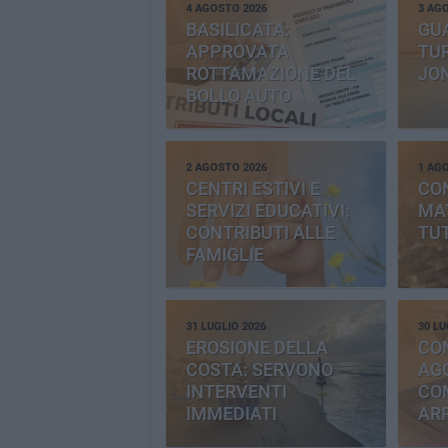
4 AGOSTO 2026
3 AG
BASILICATA:
GU
APPROVATA
TUR
ROTTAMAZIONE DEL
JO
BOLLO AUTO
2 AGOSTO 2026
1 AG
CENTRI ESTIVI E
CO
SERVIZI EDUCATIVI:
MAT
CONTRIBUTI ALLE
TUT
FAMIGLIE
31 LUGLIO 2026
30 LU
EROSIONE DELLA
CO
COSTA: SERVONO
AGG
INTERVENTI
CO
IMMEDIATI
AR