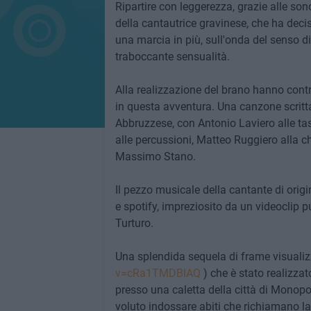
Ripartire con leggerezza, grazie alle so
della cantautrice gravinese, che ha decis
una marcia in più, sull'onda del senso di
traboccante sensualità.
Alla realizzazione del brano hanno con
in questa avventura. Una canzone scritt
Abbruzzese, con Antonio Laviero alle tast
alle percussioni, Matteo Ruggiero alla ch
Massimo Stano.
Il pezzo musicale della cantante di origin
e spotify, impreziosito da un videoclip
Turturo.
Una splendida sequela di frame visualizz
v=cRa1TMDBlAQ
) che è stato realizz
presso una caletta della città di Monopol
voluto indossare abiti che richiamano la