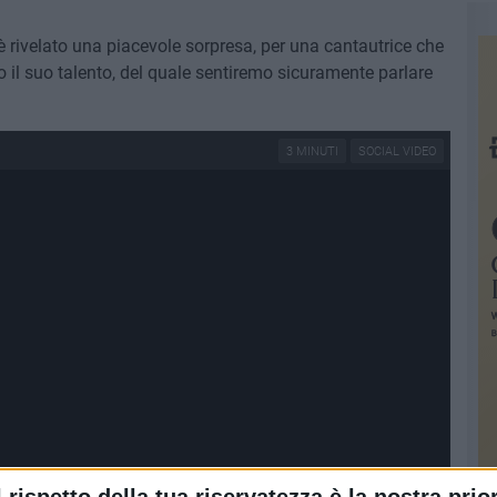
è rivelato una piacevole sorpresa, per una cantautrice che
 il suo talento, del quale sentiremo sicuramente parlare
3 MINUTI
SOCIAL VIDEO
l rispetto della tua riservatezza è la nostra prior