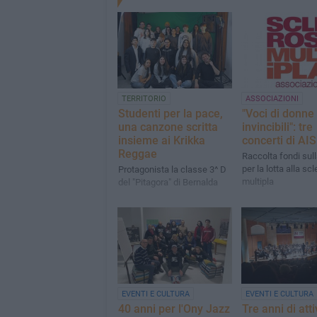
TERRITORIO
ASSOCIAZIONI
Studenti per la pace,
"Voci di donne 
una canzone scritta
invincibili": tre
insieme ai Krikka
concerti di AI
Reggae
Raccolta fondi sull
per la lotta alla scl
Protagonista la classe 3^ D
multipla
del "Pitagora" di Bernalda
EVENTI E CULTURA
EVENTI E CULTURA
40 anni per l'Ony Jazz
Tre anni di atti