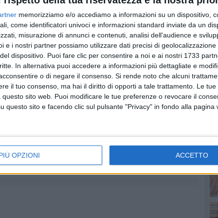
artner
memorizziamo e/o accediamo a informazioni su un dispositivo, c
ali, come identificatori univoci e informazioni standard inviate da un di
zzati, misurazione di annunci e contenuti, analisi dell'audience e svilupp
i e i nostri partner possiamo utilizzare dati precisi di geolocalizzazione 
PI
del dispositivo. Puoi fare clic per consentire a noi e ai nostri 1733 partn
critte. In alternativa puoi accedere a informazioni più dettagliate e modif
acconsentire o di negare il consenso.
Si rende noto che alcuni trattamen
e il tuo consenso, ma hai il diritto di opporti a tale trattamento. Le tue
 questo sito web. Puoi modificare le tue preferenze o revocare il conse
questo sito e facendo clic sul pulsante "Privacy" in fondo alla pagina
PIÙ OPZIONI
ACCETTO