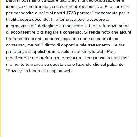
partner possiamo utilizzare dati precisi di geolocalizzazione e
esperti specializzati;
identificazione tramite la scansione del dispositivo. Puoi fare clic
diagnosi precoce e personalizzata.
per consentire a noi e ai nostri 1733 partner il trattamento per le
finalità sopra descritte. In alternativa puoi accedere a
Gral Medical fornisce servizi di diagnostica per immagini,
informazioni più dettagliate e modificare le tue preferenze prima
consultazioni cliniche, recupero e riabilitazione funzionale,
di acconsentire o di negare il consenso.
Si rende noto che alcuni
diagnosi avanzate e personalizzate. Massimo impegno nel
trattamenti dei dati personali possono non richiedere il tuo
fornire cure complete e mirate, abbracciando non solo la
consenso, ma hai il diritto di opporti a tale trattamento. Le tue
preferenze si applicheranno solo a questo sito web. Puoi
gestione delle condizioni mediche, ma anche il
modificare le tue preferenze o revocare il consenso in qualsiasi
potenziamento del benessere complessivo.
momento tornando su questo sito e facendo clic sul pulsante
"Privacy" in fondo alla pagina web.
Il centro è dotato di apparecchiature di diagnostica per
immagini, come la risonanza magnetica di ultima
generazione, macchinari innovativi come la criosauna (per
trattamenti avanzati per il benessere e la performance
sportiva e atletica) e le onde d'urto focali ed eroga un
servizio di alto livello e trattamenti fisioterapici
all'avanguardia.
In un ambiente molto confortevole e accogliente, è