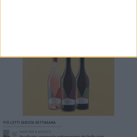
PIÙ LETTI QUESTA SETTIMANA
MARTEDÌ 4 AGOSTO
Basilicata: approvata rottamazione del bollo auto