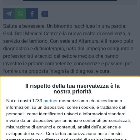
2
Salute e benessere. Un binomio racchiuso in una parola:
Gral. Gral Medical Center è la nuova realtà di eccellenza, al
servizio del territorio. Con sede ad Altamura, è il nuovo polo
diagnostico e di fisioterapia, nato dall'impegno congiunto di
professionisti e tecnici del settore medico che hanno
investito le proprie competenze, conoscenze e passioni per
fornire una proposta integrata di diagnosi e cura.
Il rispetto della tua riservatezza è la
La struttura eroga servizi di alto livello, prestazioni
nostra priorità
terapeutiche personalizzate e una vasta gamma di offerte
sanitarie, combinando know-how professionali, tecnologia
Noi e i nostri 1733
partner
memorizziamo e/o accediamo a
informazioni su un dispositivo, come i cookie, e trattiamo dati
all'avanguardia e una prospettiva centrata sul paziente.
personali, come identificatori univoci e informazioni standard
inviate da un dispositivo per annunci e contenuti personalizzati,
Punti di forza:
misurazione di annunci e contenuti, analisi dell'audience e
sviluppo dei servizi.
Con la tua autorizzazione noi e i nostri
offerta sanitaria su misura;