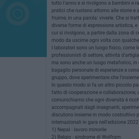
tutto l'anno e si rivolgono a bambini e rag
pratici che ruotano attorno alle storie e
fruirne; in una parola: viverle. Che si tr
diverse forme di espressione artistica, e 
cui si rivolgono, a partire dalla zona di
modo da uscirne ogni volta con qualche
I laboratori sono un luogo fisico, come l
professionisti di settore, attività d'arti
ma sono anche un luogo metaforico, in cu
bagaglio personale di esperienze e conosc
gruppo, dove sperimentare che l'insieme 
In questo modo si fa un altro piccolo 
fatto di cooperazione e collaborazione, 
comunichiamo che ogni diversità è ricch
accompagnati dagli insegnanti, speriment
discutono insieme in modo costruttivo per
internazionali in gara nell'edizione 202
1) Nepal - lavoro minorile
2) Belgio - sindrome di Wolfram