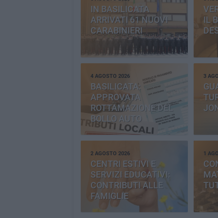
IN BASILICATA
VE
ARRIVATI 61 NUOVI
IL 
CARABINIERI
DE
4 AGOSTO 2026
3 AG
BASILICATA:
GU
APPROVATA
TUR
ROTTAMAZIONE DEL
JO
BOLLO AUTO
2 AGOSTO 2026
1 AG
CENTRI ESTIVI E
CO
SERVIZI EDUCATIVI:
MAT
CONTRIBUTI ALLE
TUT
FAMIGLIE