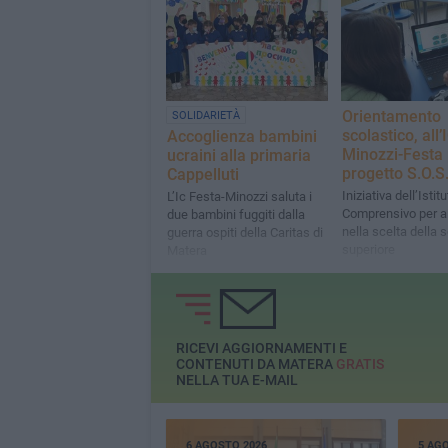
Orientamento
SOLIDARIETÀ
scolastico, all’
Accoglienza bambini
Minozzi-Festa p
ucraini alla primaria
progetto S.O.S
Cappelluti
Iniziativa dell’Istit
L’Ic Festa-Minozzi saluta i
Comprensivo per a
due bambini fuggiti dalla
nella scelta della 
guerra ospiti della Caritas di
superiore
Matera
RICEVI AGGIORNAMENTI E
CONTENUTI DA MATERA
GRATIS
NELLA TUA E-MAIL
6 AGOSTO 2026
5 AG