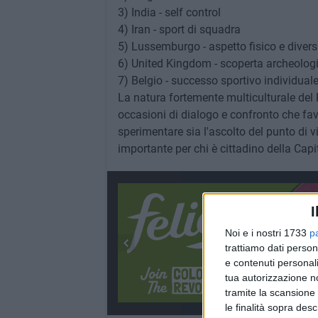
3) India - self control
4) Iran - sport di squadra
5) Lussemburgo - aspetto fisico e divers
6) United Kingdom - scoperta archeologi
7) Belgio - successo sportivo individuale
La natura fortemente multiculturale del
occasioni di dialogo e confronto che fav
sperimentare sia l'ascolto del punto di vi
importante per chi è cittadino della Cap
I
Noi e i nostri 1733
p
trattiamo dati person
e contenuti personali
tua autorizzazione no
tramite la scansione 
le finalità sopra des