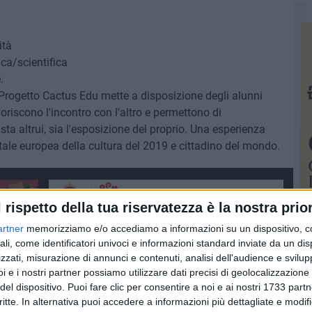
ità
ca/scientifica
.
 Progetto Cactus Edu mette a disposizione degli alunni
oriscono l'incontro con l'altro e permettono di
sta altrui, sia l'esposizione del proprio. Una esperienza
itale europea della cultura del 2019 e cittadino del mondo.
l rispetto della tua riservatezza è la nostra prior
artner
memorizziamo e/o accediamo a informazioni su un dispositivo, c
ali, come identificatori univoci e informazioni standard inviate da un di
zzati, misurazione di annunci e contenuti, analisi dell'audience e svilupp
i e i nostri partner possiamo utilizzare dati precisi di geolocalizzazione 
del dispositivo. Puoi fare clic per consentire a noi e ai nostri 1733 partn
critte. In alternativa puoi accedere a informazioni più dettagliate e modif