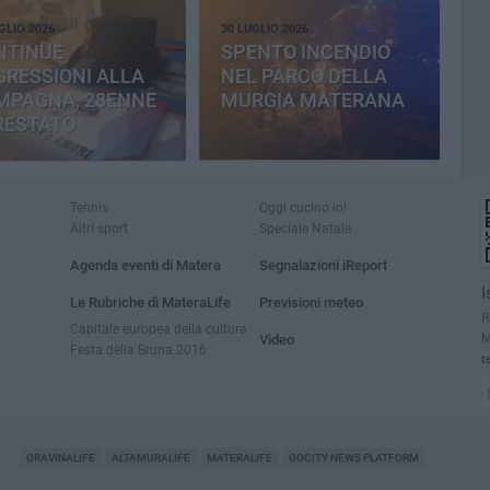
GLIO 2026
30 LUGLIO 2026
NTINUE
SPENTO INCENDIO
RESSIONI ALLA
NEL PARCO DELLA
MPAGNA, 28ENNE
MURGIA MATERANA
RESTATO
Tennis
Oggi cucino io!
Altri sport
Speciale Natale
Agenda eventi di Matera
Segnalazioni iReport
I
Le Rubriche di MateraLife
Previsioni meteo
R
Capitale europea della cultura
M
Video
Festa della Bruna 2016
t
GRAVINALIFE
ALTAMURALIFE
MATERALIFE
GOCITY NEWS PLATFORM