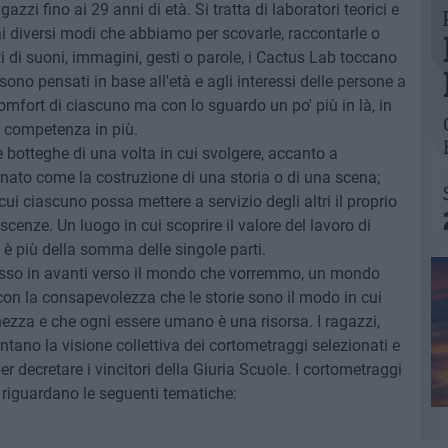
azzi fino ai 29 anni di età. Si tratta di laboratori teorici e
 ai diversi modi che abbiamo per scovarle, raccontarle o
atti di suoni, immagini, gesti o parole, i Cactus Lab toccano
sono pensati in base all'età e agli interessi delle persone a
 comfort di ciascuno ma con lo sguardo un po' più in là, in
 competenza in più.
e botteghe di una volta in cui svolgere, accanto a
gianato come la costruzione di una storia o di una scena;
i ciascuno possa mettere a servizio degli altri il proprio
enze. Un luogo in cui scoprire il valore del lavoro di
è più della somma delle singole parti.
passo in avanti verso il mondo che vorremmo, un mondo
con la consapevolezza che le storie sono il modo in cui
ezza e che ogni essere umano è una risorsa. I ragazzi,
ano la visione collettiva dei cortometraggi selezionati e
 decretare i vincitori della Giuria Scuole. I cortometraggi
2 riguardano le seguenti tematiche: