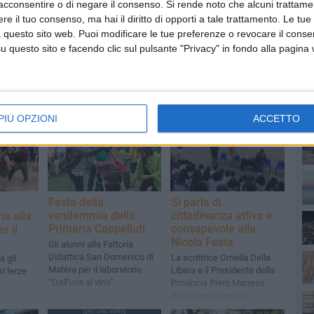
acconsentire o di negare il consenso.
Si rende noto che alcuni trattamen
e il tuo consenso, ma hai il diritto di opporti a tale trattamento. Le tue
 questo sito web. Puoi modificare le tue preferenze o revocare il conse
questo sito e facendo clic sul pulsante "Privacy" in fondo alla pagina
PI
PIÙ OPZIONI
ACCETTO
Festa della
Si parla di
vendemmia della
cittadinanza attiva e
a alla
Primaria Cappelluti
consapevole alla
r il
Nicola Festa
Gli alunni alla Fattoria
Didattica San Domenico di
La scrittrice Ornella Della
a gli
Matera per il laboratorio
Libera e il Presidente della
si terze
“Dall’uva al vino”
Provincia Piero Marrese
incontrano i ragazzi
dell’istituto scolastico