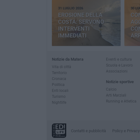
31 LUGLIO 2026
30 LU
EROSIONE DELLA
CO
COSTA: SERVONO
AGG
INTERVENTI
CO
IMMEDIATI
AR
Notizie da Matera
Eventi e cultura
Scuola e Lavoro
Vita di città
Associazioni
Territorio
Cronaca
Notizie sportive
Politica
Calcio
Enti locali
Arti Marziali
Turismo
Running e Atletica
Nightlife
Contatti e pubblicità
Policy e Privacy