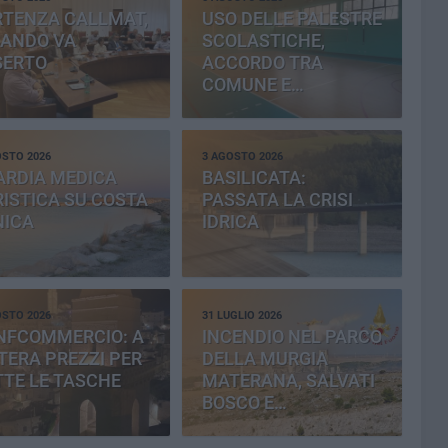
RTENZA CALLMAT,
USO DELLE PALESTRE
BANDO VA
SCOLASTICHE,
SERTO
ACCORDO TRA
COMUNE E
PROVINCIA
OSTO 2026
3 AGOSTO 2026
ARDIA MEDICA
BASILICATA:
ISTICA SU COSTA
PASSATA LA CRISI
NICA
IDRICA
OSTO 2026
31 LUGLIO 2026
NFCOMMERCIO: A
INCENDIO NEL PARCO
ERA PREZZI PER
DELLA MURGIA
TE LE TASCHE
MATERANA, SALVATI
BOSCO E
CEMENTERIA