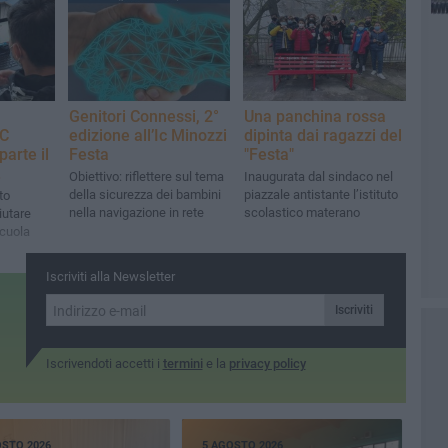
materano
Genitori Connessi, 2°
Una panchina rossa
IC
edizione all’Ic Minozzi
dipinta dai ragazzi del
arte il
Festa
"Festa"
.
Obiettivo: riflettere sul tema
Inaugurata dal sindaco nel
della sicurezza dei bambini
piazzale antistante l’istituto
uto
nella navigazione in rete
scolastico materano
iutare
scuola
Iscriviti alla Newsletter
Iscriviti
Iscrivendoti accetti i
termini
e la
privacy policy
OSTO 2026
5 AGOSTO 2026