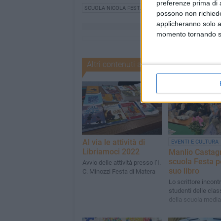
preferenze prima di 
SCUOLA NICOLA FESTA
possono non richieder
applicheranno solo a
momento tornando su 
Altri contenuti a tema
Al via le attività di
EVENTI E CULTURA
Libriamoci 2022
Manlio Castagn
scuola Festa pe
Avvio delle attività presso l’I.
suo libro
C. Minozzi Festa di Matera
Lo scrittore incontr
studenti delle clas
della scuola media