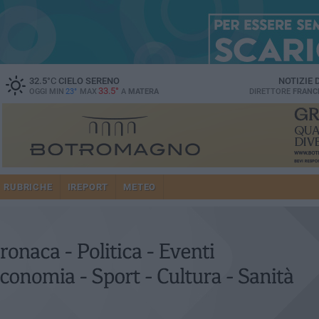
32.5
°C
CIELO SERENO
NOTIZIE
33.5°
OGGI MIN
23°
MAX
A
MATERA
DIRETTORE
FRANC
RUBRICHE
IREPORT
METEO