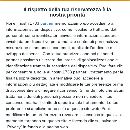
Il rispetto della tua riservatezza è la
354
nostra priorità
Noi e i nostri 1733
partner
memorizziamo e/o accediamo a
Giornata materana per il presidente del Consiglio dei ministri
informazioni su un dispositivo, come i cookie, e trattiamo dati
Giuseppe Conte che parteciperà alla cerimonia inaugurale di
personali, come identificatori univoci e informazioni standard
"Matera Capitale europea della Cultura 2019", sin dal
inviate da un dispositivo per annunci e contenuti personalizzati,
momento inaugurale della Cava del Sole.
misurazione di annunci e contenuti, analisi dell'audience e
sviluppo dei servizi.
Con la tua autorizzazione noi e i nostri
Di seguito il programma:
partner possiamo utilizzare dati precisi di geolocalizzazione e
ore 12.00 - Intervento alla cerimonia di inaugurazione presso
identificazione tramite la scansione del dispositivo. Puoi fare clic
per consentire a noi e ai nostri 1733 partner il trattamento per le
l'Auditorium della Serra del Sole (Cava del Sole);
finalità sopra descritte. In alternativa puoi accedere a
ore 15.20 - Breve sosta in Prefettura e successivo passaggio
informazioni più dettagliate e modificare le tue preferenze prima
a piedi dal centro della città fino a Piazza del Duomo;
di acconsentire o di negare il consenso.
Si rende noto che alcuni
ore 16.30 - Cerimonia "Matera Cielo Stellato", momento in cui
trattamenti dei dati personali possono non richiedere il tuo
avviene l'accensione dei lumini e l'accensione delle Lumen
consenso, ma hai il diritto di opporti a tale trattamento. Le tue
Social Lights;
preferenze si applicheranno solo a questo sito web. Puoi
ore 18.50 - "Open show" in Piazza San Pietro Caveoso, alla
modificare le tue preferenze o revocare il consenso in qualsiasi
momento tornando su questo sito e facendo clic sul pulsante
presenza del Presidente della Repubblica Sergio Mattarella.
"Privacy" in fondo alla pagina web.