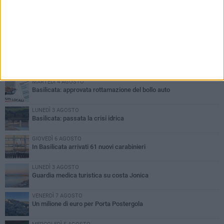
PIÙ LETTI QUESTA SETTIMANA
MARTEDÌ 4 AGOSTO
Basilicata: approvata rottamazione del bollo auto
LUNEDÌ 3 AGOSTO
Basilicata: passata la crisi idrica
GIOVEDÌ 6 AGOSTO
In Basilicata arrivati 61 nuovi carabinieri
LUNEDÌ 3 AGOSTO
Guardia medica turistica su costa Jonica
VENERDÌ 7 AGOSTO
Un milione di euro per Porta Postergola