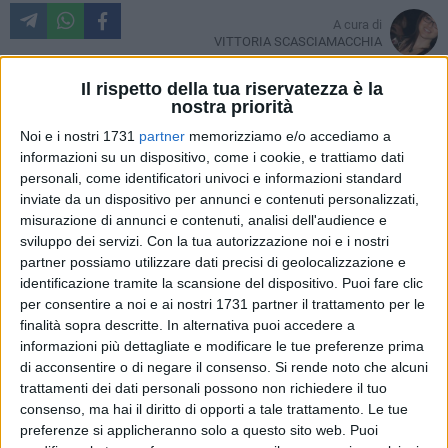
A cura di
VITTORIA SCASCIAMACCHIA
Tanta paura ma per fortuna nessuna conseguenza per
Il rispetto della tua riservatezza è la
nostra priorità
l'incidente avvenuto pochi minuti fa in viale Europa.
Secondo quanto si è appreso un giovane alla guida di una
Noi e i nostri 1731
partner
memorizziamo e/o accediamo a
mini, per cause ancora da accertare ha perso il controllo
informazioni su un dispositivo, come i cookie, e trattiamo dati
personali, come identificatori univoci e informazioni standard
della macchina ed è finito fuori strada.
inviate da un dispositivo per annunci e contenuti personalizzati,
A bloccare l'auto, lanciata forse a velocità sostenuta, un
misurazione di annunci e contenuti, analisi dell'audience e
grosso albero presente nel giardino di viale Europa.
sviluppo dei servizi.
Con la tua autorizzazione noi e i nostri
partner possiamo utilizzare dati precisi di geolocalizzazione e
Immediato l'intervento dei vigili del fuoco che hanno aiutato
identificazione tramite la scansione del dispositivo. Puoi fare clic
il giovane ad uscire dall'abitacolo e ora stanno provando a
per consentire a noi e ai nostri 1731 partner il trattamento per le
rimettere l'auto sulla careggiata.
finalità sopra descritte. In alternativa puoi accedere a
informazioni più dettagliate e modificare le tue preferenze prima
Tanta paura per il giovane autista che per fortuna non ha
di acconsentire o di negare il consenso.
Si rende noto che alcuni
riportato ferite. Sul posto è comunque intervenuta
trattamenti dei dati personali possono non richiedere il tuo
un'ambulanza del 118 e ora il ragazzo sarà sottoposto ad
consenso, ma hai il diritto di opporti a tale trattamento. Le tue
alcuni esami per verificare la presenza di traumi.
preferenze si applicheranno solo a questo sito web. Puoi
Ai Carabinieri, invece, il compito di effettuare tutti i rilievi del