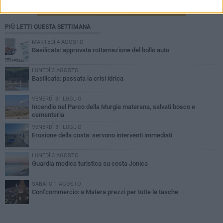
PIÙ LETTI QUESTA SETTIMANA
MARTEDÌ 4 AGOSTO
Basilicata: approvata rottamazione del bollo auto
LUNEDÌ 3 AGOSTO
Basilicata: passata la crisi idrica
VENERDÌ 31 LUGLIO
Incendio nel Parco della Murgia materana, salvati bosco e
cementeria
VENERDÌ 31 LUGLIO
Erosione della costa: servono interventi immediati
LUNEDÌ 3 AGOSTO
Guardia medica turistica su costa Jonica
SABATO 1 AGOSTO
Confcommercio: a Matera prezzi per tutte le tasche