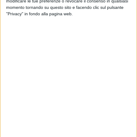
modificare le tue preferenze o revocare il consenso in qualsiasi
caso per ricostruire la dinamica del sinistr
momento tornando su questo sito e facendo clic sul pulsante
"Privacy" in fondo alla pagina web.
viale europa2
2
/
3