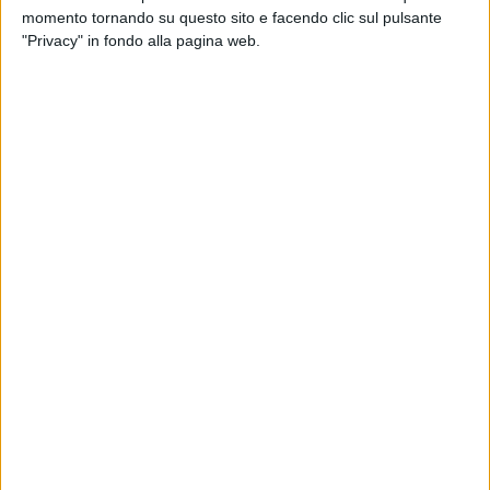
la sostituzione della pavimentazione danneggiata, la messa
momento tornando su questo sito e facendo clic sul pulsante
in sicurezza degli avvallamenti stradali e la realizzazione del
"Privacy" in fondo alla pagina web.
nuovo lastricato, analogo a quello esistente nel centro
storico.
L'amministrazione comunale si è impegnata a "limitare i
disagi" ed ha comunicato che durante l'esecuzione dei lavori
sarà consentito sempre il passaggio dei pedoni.
"Inizialmente il cantiere interesserà il centro di piazza Pascoli
e di Via Ridola - ha detto l'assessore ai lavori pubblici Nicola
Trombetta -. Contiamo di restituire alla città entro la
primavera, quando è atteso il flusso maggiore di visitatori,
l'intero asse viario riqualificato".