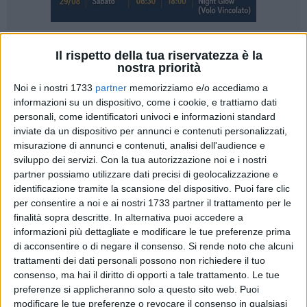
15
Il rispetto della tua riservatezza è la
nostra priorità
Si apre un altro cantiere a Matera dove prosegue la
Noi e i nostri 1733
partner
memorizziamo e/o accediamo a
complessiva opera di
restyling
e di riqualificazione degli
informazioni su un dispositivo, come i cookie, e trattiamo dati
spazi urbani. Iniziano lunedì i lavori di riqualificazione della
personali, come identificatori univoci e informazioni standard
centrale via Ridola, meta obbligata del flusso turistico.
inviate da un dispositivo per annunci e contenuti personalizzati,
misurazione di annunci e contenuti, analisi dell'audience e
Gli interventi rientrano nel progetto complessivo di recupero
sviluppo dei servizi.
Con la tua autorizzazione noi e i nostri
partner possiamo utilizzare dati precisi di geolocalizzazione e
dell'asse viario pedonale che mette in comunicazione piazza
identificazione tramite la scansione del dispositivo. Puoi fare clic
Pascoli, via Ridola, via San Francesco e piazza Sedile e che
per consentire a noi e ai nostri 1733 partner il trattamento per le
comprende anche via Volta, estendendosi fino
finalità sopra descritte. In alternativa puoi accedere a
all'intersezione di via Casalnuovo con via Buozzi. L'importo
informazioni più dettagliate e modificare le tue preferenze prima
totale dei lavori, per tutto l'asse viario, è di 1.450.000 euro.
di acconsentire o di negare il consenso.
Si rende noto che alcuni
trattamenti dei dati personali possono non richiedere il tuo
Il cantiere di via Ridola dovrebbe chiudersi entro 45 giorni
consenso, ma hai il diritto di opporti a tale trattamento. Le tue
preferenze si applicheranno solo a questo sito web. Puoi
lavorativi. Il piano degli interventi prevede la manutenzione e
modificare le tue preferenze o revocare il consenso in qualsiasi