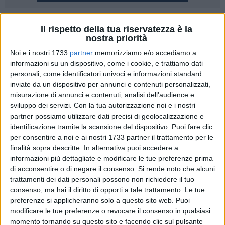
1
Il rispetto della tua riservatezza è la
nostra priorità
Ad Irsina inaugurato il primo asilo nido della città. "Chicco di
Noi e i nostri 1733
partner
memorizziamo e/o accediamo a
Grano", questo il nome del nido comunale, si presenta come
informazioni su un dispositivo, come i cookie, e trattiamo dati
un luogo di incontro e di crescita, per i piccolissimi alunni,
personali, come identificatori univoci e informazioni standard
pensato e attrezzato nei minimi dettagli per garantire una
inviate da un dispositivo per annunci e contenuti personalizzati,
ottimale accoglienza ed accompagnare il percorso di
misurazione di annunci e contenuti, analisi dell'audience e
crescita dei bambini, fin dai primi mesi di vita. A gestire il
sviluppo dei servizi.
Con la tua autorizzazione noi e i nostri
nuovo nido della città di Irsina sarà la cooperativa
partner possiamo utilizzare dati precisi di geolocalizzazione e
L'Abbraccio, sotto l'occhio vigile e la guida del consorzio La
identificazione tramite la scansione del dispositivo. Puoi fare clic
per consentire a noi e ai nostri 1733 partner il trattamento per le
Città Essenziale.
finalità sopra descritte. In alternativa puoi accedere a
informazioni più dettagliate e modificare le tue preferenze prima
Il nido- ha sottolineato nel corso della cerimonia di
di acconsentire o di negare il consenso.
Si rende noto che alcuni
inaugurazione il presidente del consorzio La Città
trattamenti dei dati personali possono non richiedere il tuo
Essenziale, Giuseppe Bruno- darà "ai piccoli opportunità di
consenso, ma hai il diritto di opporti a tale trattamento. Le tue
esplorazione e di relazione, e ai grandi un riferimento
preferenze si applicheranno solo a questo sito web. Puoi
educativo per la conciliazione famiglia-lavoro e la
modificare le tue preferenze o revocare il consenso in qualsiasi
momento tornando su questo sito e facendo clic sul pulsante
condivisione dell'esperienza genitoriale, in continuità con