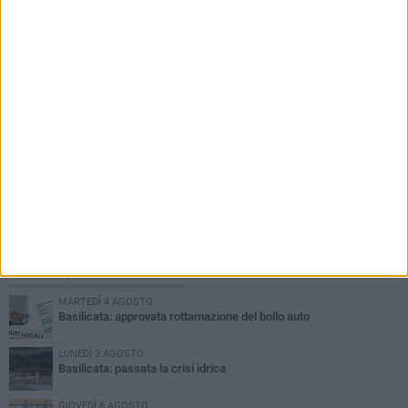
PIÙ LETTI QUESTA SETTIMANA
MARTEDÌ 4 AGOSTO
Basilicata: approvata rottamazione del bollo auto
LUNEDÌ 3 AGOSTO
Basilicata: passata la crisi idrica
GIOVEDÌ 6 AGOSTO