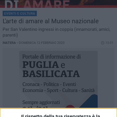
EVENTI E CULTURA
L'arte di amare al Museo nazionale
Per San Valentino ingressi in coppia (innamorati, amici,
parenti)
MATERA -
DOMENICA 12 FEBBRAIO 2023
13.01
Il rispetto della tua riservatezza è la