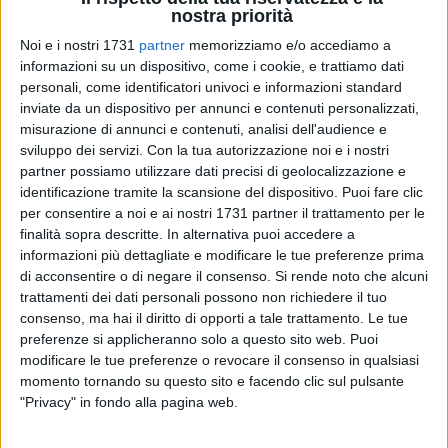
nostra priorità
8
Noi e i nostri 1731
partner
memorizziamo e/o accediamo a
informazioni su un dispositivo, come i cookie, e trattiamo dati
Il 14 febbraio, in occasione di San Valentino, il Museo
personali, come identificatori univoci e informazioni standard
nazionale di Matera invita a visitare le sue mostre e le sue
inviate da un dispositivo per annunci e contenuti personalizzati,
collezioni con due proposte dedicate a tutti coloro che si
misurazione di annunci e contenuti, analisi dell'audience e
amano. Le coppie che accederanno alle sedi Ridola e
sviluppo dei servizi.
Con la tua autorizzazione noi e i nostri
partner possiamo utilizzare dati precisi di geolocalizzazione e
Lanfranchi, non solo coniugi e fidanzati, ma anche amici e
identificazione tramite la scansione del dispositivo. Puoi fare clic
parenti, pagheranno un solo biglietto di ingresso anziché
per consentire a noi e ai nostri 1731 partner il trattamento per le
due.
finalità sopra descritte. In alternativa puoi accedere a
informazioni più dettagliate e modificare le tue preferenze prima
Nella sede di Palazzo Lanfranchi, saranno inoltre
di acconsentire o di negare il consenso.
Si rende noto che alcuni
organizzate delle visite guidate attraverso le opere che
trattamenti dei dati personali possono non richiedere il tuo
raccontano l'amore in tutte le sue diverse forme. Un viaggio
consenso, ma hai il diritto di opporti a tale trattamento. Le tue
preferenze si applicheranno solo a questo sito web. Puoi
nel tempo dal titolo "L'arte di amare" che attraversa diversi
modificare le tue preferenze o revocare il consenso in qualsiasi
tematismi presenti nelle esposizioni permanenti e
momento tornando su questo sito e facendo clic sul pulsante
temporanee del Museo, dai soggetti mitologici dei dipinti del
"Privacy" in fondo alla pagina web.
Sei-Settecento della collezione d'Errico ai manifesti
cinematografici di Renato Casaro, passando per le maternità