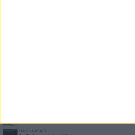
PIÙ LETTI QUESTA SETTIMANA
MARTEDÌ 4 AGOSTO
Basilicata: approvata rottamazione del bollo auto
LUNEDÌ 3 AGOSTO