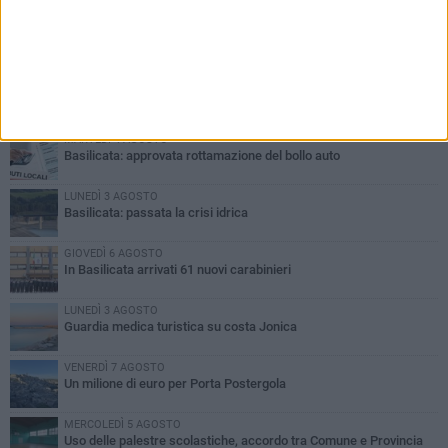
PIÙ LETTI QUESTA SETTIMANA
MARTEDÌ 4 AGOSTO
Basilicata: approvata rottamazione del bollo auto
LUNEDÌ 3 AGOSTO
Basilicata: passata la crisi idrica
GIOVEDÌ 6 AGOSTO
In Basilicata arrivati 61 nuovi carabinieri
LUNEDÌ 3 AGOSTO
Guardia medica turistica su costa Jonica
VENERDÌ 7 AGOSTO
Un milione di euro per Porta Postergola
MERCOLEDÌ 5 AGOSTO
Uso delle palestre scolastiche, accordo tra Comune e Provincia