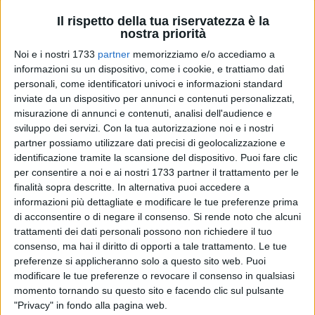
Il rispetto della tua riservatezza è la
nostra priorità
2
Noi e i nostri 1733
partner
memorizziamo e/o accediamo a
Per San Valentino l'Avis comunale di Matera organizza
informazioni su un dispositivo, come i cookie, e trattiamo dati
un'iniziativa speciale. Desidera celebrare l'amore, quello vero
personali, come identificatori univoci e informazioni standard
e gratuito del quale i donatori sono testimoni autentici, con
inviate da un dispositivo per annunci e contenuti personalizzati,
un'atmosfera particolare nella settimana da lunedì 9
misurazione di annunci e contenuti, analisi dell'audience e
febbraio a sabato 14 febbraio 2026.
sviluppo dei servizi.
Con la tua autorizzazione noi e i nostri
partner possiamo utilizzare dati precisi di geolocalizzazione e
identificazione tramite la scansione del dispositivo. Puoi fare clic
Coloro i quali si recheranno presso la sede dell'Ospedale
per consentire a noi e ai nostri 1733 partner il trattamento per le
Madonna delle Grazie, saranno felicemente sorpresi da
finalità sopra descritte. In alternativa puoi accedere a
un'accoglienza speciale in occasione di questa festa
informazioni più dettagliate e modificare le tue preferenze prima
altrettanto speciale. "Vi aspettiamo - sostiene l'Avis - perché
di acconsentire o di negare il consenso.
Si rende noto che alcuni
la donazione in questa settimana sarà molto più della festa
trattamenti dei dati personali possono non richiedere il tuo
di un solo giorno: il sorriso e l'accoglienza del nostro team di
consenso, ma hai il diritto di opporti a tale trattamento. Le tue
sanitari, volontari e associati non esprimerà solo
preferenze si applicheranno solo a questo sito web. Puoi
modificare le tue preferenze o revocare il consenso in qualsiasi
disponibilità e gratitudine, ma Amore per l'altro, per gli altri".
momento tornando su questo sito e facendo clic sul pulsante
"Privacy" in fondo alla pagina web.