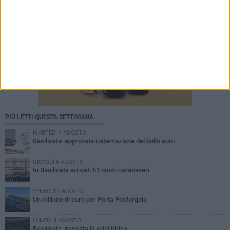
PIÙ LETTI QUESTA SETTIMANA
MARTEDÌ 4 AGOSTO
Basilicata: approvata rottamazione del bollo auto
GIOVEDÌ 6 AGOSTO
In Basilicata arrivati 61 nuovi carabinieri
VENERDÌ 7 AGOSTO
Un milione di euro per Porta Postergola
LUNEDÌ 3 AGOSTO
Basilicata: passata la crisi idrica