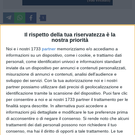
1
Dopo il successo del Matera Pride 2022, l'Assemblea
Il rispetto della tua riservatezza è la
dell'Associazione RiSvolta ha eletto ieri il nuovo direttivo
nostra priorità
affidando la presidenza dell'associazione all'irsinese Michele
Noi e i nostri 1733
partner
memorizziamo e/o accediamo a
Ferrara, attivista cresciuto all'interno dell'associazione
informazioni su un dispositivo, come i cookie, e trattiamo dati
stessa.
personali, come identificatori univoci e informazioni standard
inviate da un dispositivo per annunci e contenuti personalizzati,
"E' necessario – dichiara Piero Caforio – ricominciare, dopo
misurazione di annunci e contenuti, analisi dell'audience e
il fermo imposto dalla pandemia, con energia e entusiasmo
sviluppo dei servizi.
Con la tua autorizzazione noi e i nostri
partner possiamo utilizzare dati precisi di geolocalizzazione e
tutte le attività che hanno reso RiSvolta un riferimento per
identificazione tramite la scansione del dispositivo. Puoi fare clic
tutta la comunità cittadina e Michele Ferrara ha tutte le
per consentire a noi e ai nostri 1733 partner il trattamento per le
caratteristiche per guidare questa ripresa".
finalità sopra descritte. In alternativa puoi accedere a
informazioni più dettagliate e modificare le tue preferenze prima
Vengono confermate le figure di Vanessa Vizziello -
di acconsentire o di negare il consenso.
Si rende noto che alcuni
vicepresidente e segretaria, Pietro A. Caforio – coordinatore
trattamenti dei dati personali possono non richiedere il tuo
delle attività scientifiche, Federica Debernardis –
consenso, ma hai il diritto di opporti a tale trattamento. Le tue