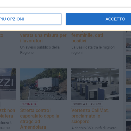
PIÙ OPZIONI
ACCETTO
SCUOLA E LAVORO
SCUOLA E LAVORO
at:
Vertenza Callmat:
Occupazione
PI
to
varata una misura per
femminile, dati
i lavoratori
positivi
Un avviso pubblico della
La Basilicata tra le migliori
Regione
regioni
CRONACA
SCUOLA E LAVORO
zi: non
Stretta contro il
Vertenza CallMat,
 Matera
caporalato dopo la
proclamato lo
strage ad
sciopero
ilimenti
Amendolara
teramo
A rischio 350 unità di lavoro