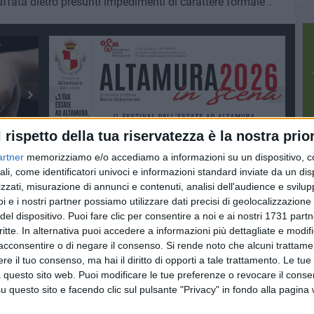
fata dietro presunti impedimenti di carattere formale".
l rispetto della tua riservatezza è la nostra prior
artner
memorizziamo e/o accediamo a informazioni su un dispositivo, c
ali, come identificatori univoci e informazioni standard inviate da un di
zzati, misurazione di annunci e contenuti, analisi dell'audience e svilupp
i e i nostri partner possiamo utilizzare dati precisi di geolocalizzazione 
del dispositivo. Puoi fare clic per consentire a noi e ai nostri 1731 partn
critte. In alternativa puoi accedere a informazioni più dettagliate e modif
acconsentire o di negare il consenso.
Si rende noto che alcuni trattamen
e il tuo consenso, ma hai il diritto di opporti a tale trattamento. Le tue
 questo sito web. Puoi modificare le tue preferenze o revocare il conse
questo sito e facendo clic sul pulsante "Privacy" in fondo alla pagina