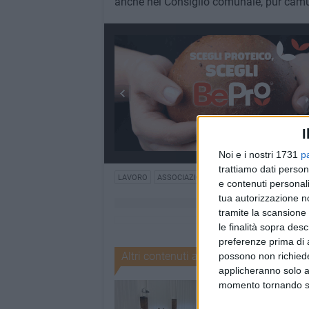
anche nel Consiglio comunale, pur camuf
I
Noi e i nostri 1731
p
trattiamo dati person
LAVORO
ASSOCIAZIONI
DIRITTI
VOLT MATERA
e contenuti personali
tua autorizzazione no
tramite la scansione 
le finalità sopra des
preferenze prima di 
Altri contenuti a tema
possono non richieder
applicheranno solo a
momento tornando su 