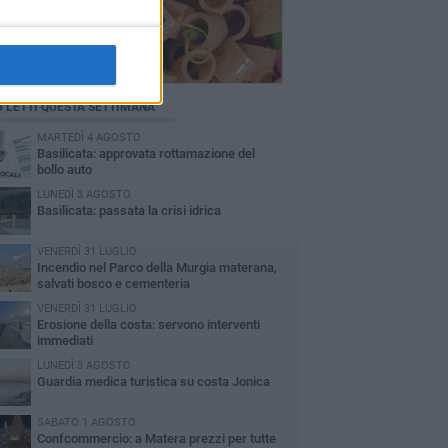
Ù LETTI QUESTA SETTIMANA
MARTEDÌ 4 AGOSTO
Basilicata: approvata rottamazione del
bollo auto
LUNEDÌ 3 AGOSTO
Basilicata: passata la crisi idrica
VENERDÌ 31 LUGLIO
Incendio nel Parco della Murgia materana,
salvati bosco e cementeria
VENERDÌ 31 LUGLIO
Erosione della costa: servono interventi
immediati
LUNEDÌ 3 AGOSTO
Guardia medica turistica su costa Jonica
SABATO 1 AGOSTO
Confcommercio: a Matera prezzi per tutte