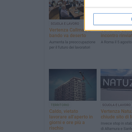
SCUOLA E LAVORO
SCUOLA E LAVORO
Vertenza Callmat, il
Vertenza Callm
bando va deserto
incontro rinvia
Aumenta la preoccupazione
A Roma il 5 agosto
per il futuro dei lavoratori
TERRITORIO
SCUOLA E LAVORO
Caldo, vietato
Vertenza Natuz
lavorare all'aperto in
chiude sito di
giorni e ore più a
Invece stop in stab
rischio
di Altamura e San