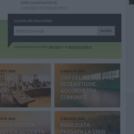
Sotto osservazione le
campagna del Metapontino
Iscriviti alla Newsletter
Iscriviti
Iscrivendoti accetti i
termini
e la
privacy policy
OSTO 2026
5 AGOSTO 2026
RTENZA CALLMAT,
USO DELLE PALESTRE
BANDO VA
SCOLASTICHE,
SERTO
ACCORDO TRA
COMUNE E
PROVINCIA
OSTO 2026
3 AGOSTO 2026
ARDIA MEDICA
BASILICATA:
ISTICA SU COSTA
PASSATA LA CRISI