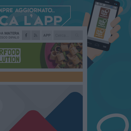
 DA
MATERA
APP
ESCO DIPALO