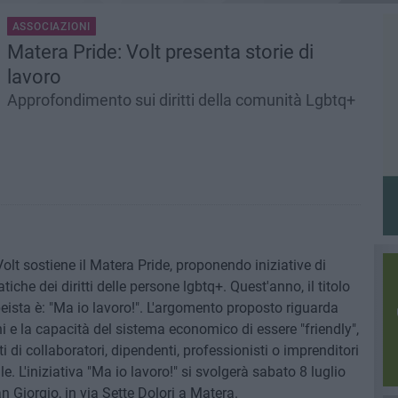
ASSOCIAZIONI
Matera Pride: Volt presenta storie di
lavoro
Approfondimento sui diritti della comunità Lgbtq+
t sostiene il Matera Pride, proponendo iniziative di
che dei diritti delle persone lgbtq+. Quest'anno, il titolo
peista è: "Ma io lavoro!". L'argomento proposto riguarda
i e la capacità del sistema economico di essere "friendly",
ti di collaboratori, dipendenti, professionisti o imprenditori
. L'iniziativa "Ma io lavoro!" si svolgerà sabato 8 luglio
 Giorgio, in via Sette Dolori a Matera.