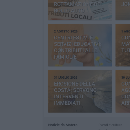
ROTTAMAZIONE DEL
JO
BOLLO AUTO
2 AGOSTO 2026
1 AG
CENTRI ESTIVI E
CO
SERVIZI EDUCATIVI:
MAT
CONTRIBUTI ALLE
TUT
FAMIGLIE
31 LUGLIO 2026
30 LU
EROSIONE DELLA
CO
COSTA: SERVONO
AGG
INTERVENTI
CO
IMMEDIATI
AR
Notizie da Matera
Eventi e cultura