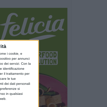
ità
ome i cookie, e
spositivo per annunci
o dei servizi.
Con la
e identificazione
er il trattamento per
icare le tue
ti dei dati personali
 preferenze si
nso in qualsiasi
 web.