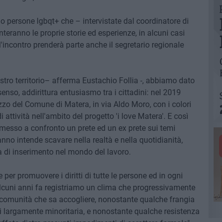
io persone lgbqt+ che – intervistate dal coordinatore di
nteranno le proprie storie ed esperienze, in alcuni casi
 All'incontro prenderà parte anche il segretario regionale
stro territorio– afferma Eustachio Follia -, abbiamo dato
enso, addirittura entusiasmo tra i cittadini: nel 2019
zo del Comune di Matera, in via Aldo Moro, con i colori
attività nell'ambito del progetto 'i love Matera'. E così
esso a confronto un prete ed un ex prete sui temi
anno intende scavare nella realtà e nella quotidianità,
tà di inserimento nel mondo del lavoro.
per promuovere i diritti di tutte le persone ed in ogni
lcuni anni fa registriamo un clima che progressivamente
 comunità che sa accogliere, nonostante qualche frangia
i largamente minoritaria, e nonostante qualche resistenza