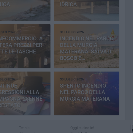
NICA
IDRICA
OSTO 2026
31 LUGLIO 2026
NFCOMMERCIO: A
INCENDIO NEL PARCO
ERA PREZZI PER
DELLA MURGIA
TE LE TASCHE
MATERANA, SALVATI
BOSCO E
CEMENTERIA
GLIO 2026
30 LUGLIO 2026
NTINUE
SPENTO INCENDIO
RESSIONI ALLA
NEL PARCO DELLA
MPAGNA, 28ENNE
MURGIA MATERANA
RESTATO
Tennis
Oggi cucino io!