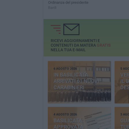
Ordinanza del presidente
Bardi
RICEVI AGGIORNAMENTI E
CONTENUTI DA MATERA
GRATIS
NELLA TUA E-MAIL
6 AGOSTO 2026
5 AG
IN BASILICATA
VE
ARRIVATI 61 NUOVI
IL 
CARABINIERI
DE
4 AGOSTO 2026
3 AG
BASILICATA:
GU
APPROVATA
TUR