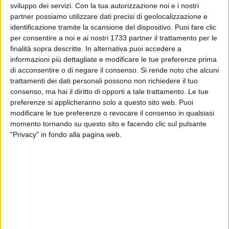
sviluppo dei servizi.
Con la tua autorizzazione noi e i nostri
partner possiamo utilizzare dati precisi di geolocalizzazione e
"Il 18 dicembre 2022, alle ore 1030, presso la Terrazza della
identificazione tramite la scansione del dispositivo. Puoi fare clic
Fondazione E.P.Santomasi (se il tempo sarà clemente), nella
per consentire a noi e ai nostri 1733 partner il trattamento per le
Sala Convegni della Fondazione (in caso di mal tempo), si
finalità sopra descritte. In alternativa puoi accedere a
svolgerà il primo di una serie di appuntamenti legati al
informazioni più dettagliate e modificare le tue preferenze prima
mondo del benessere psico-fisico, evento sostenuto e
di acconsentire o di negare il consenso.
Si rende noto che alcuni
trattamenti dei dati personali possono non richiedere il tuo
patrocinato dall'assessorato al turismo del Comune di
consenso, ma hai il diritto di opporti a tale trattamento. Le tue
Gravina e dalla Fondazione E.P.Santomasi, organizzato
preferenze si applicheranno solo a questo sito web. Puoi
dall'associazione culturale di cui sono Presidente, Love in
modificare le tue preferenze o revocare il consenso in qualsiasi
Action, iscritta Csen (Centro Sportivo Educativo Nazionale).
momento tornando su questo sito e facendo clic sul pulsante
L'evento è organizzato in collaborazione con l'insegnante di
"Privacy" in fondo alla pagina web.
Biodanza SRT, Angela Calabretto, insegnante titolare didatta
IBF (International Biodanza Federation) per Adulti, Bambini e
Adolescenti, specializzata in Biodanza SRT Identità e i
Quattro Elementi; voci, suoni e percussioni, affiancata alla
conduzione da Stefania De Carne, operatrice del benessere
nel campo delle tecniche energetiche.