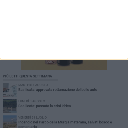
PIÙ LETTI QUESTA SETTIMANA
MARTEDÌ 4 AGOSTO
Basilicata: approvata rottamazione del bollo auto
LUNEDÌ 3 AGOSTO
Basilicata: passata la crisi idrica
VENERDÌ 31 LUGLIO
Incendio nel Parco della Murgia materana, salvati bosco e
cementeria