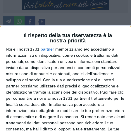
9
Tra gioco e approfondimento sociologico, a Matera il 22
Il rispetto della tua riservatezza è la
giugno si terrà il Festival dell'invidia sociale "Da zero a zero".
nostra priorità
Sicuramente un'iniziativa inedita perché è la prima volta che
Noi e i nostri 1731
partner
memorizziamo e/o accediamo a
viene organizzata una giornata con questa caratteristica. A
informazioni su un dispositivo, come i cookie, e trattiamo dati
proporre il festival sono le organizzazioni culturali e di
personali, come identificatori univoci e informazioni standard
inviate da un dispositivo per annunci e contenuti personalizzati,
promozione sociale Casa Netural, Matera Letteratura,
misurazione di annunci e contenuti, analisi dell'audience e
Risvolta, Amabili Confini, TAM - Tower Art Museum, Studio
sviluppo dei servizi.
Con la tua autorizzazione noi e i nostri
Antani, Generazione lucana, La Luna al Guinzaglio e Prime
partner possiamo utilizzare dati precisi di geolocalizzazione e
Minister Basilicata. E proprio oggi ne hanno dato
identificazione tramite la scansione del dispositivo. Puoi fare clic
divulgazione, scegliendo una data non casuale: venerdì 17,
per consentire a noi e ai nostri 1731 partner il trattamento per le
simbolo di sfortuna, energia negativa e superstizione.
finalità sopra descritte. In alternativa puoi accedere a
informazioni più dettagliate e modificare le tue preferenze prima
di acconsentire o di negare il consenso.
Si rende noto che alcuni
Questi, infatti, sono tra i temi da approfondire. Sul sito
trattamenti dei dati personali possono non richiedere il tuo
https://dazeroazero.it/ dove è possibile partecipare a un
consenso, ma hai il diritto di opporti a tale trattamento. Le tue