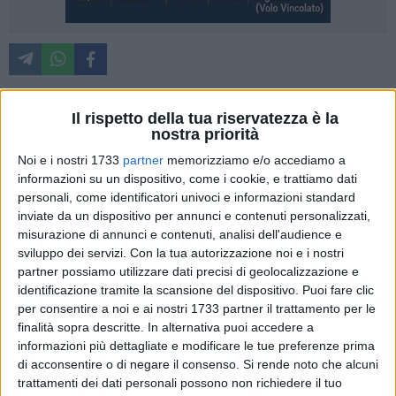
Proseguono senza sosta i lavori di riqualificazione di piazza
della Visitazione e l'annessa piazza Matteotti. Lo rendono
Il rispetto della tua riservatezza è la
nostra priorità
noto il sindaco, Domenico Bennardi, con l'assessore ai
Lavori pubblici, Giuseppe Falcone, aggiornando anche la
Noi e i nostri 1733
partner
memorizziamo e/o accediamo a
situazione dei cantieri per realizzare la nuova scuola
informazioni su un dispositivo, come i cookie, e trattiamo dati
personali, come identificatori univoci e informazioni standard
"Torraca" al posto della ex centrale del latte in viale delle
inviate da un dispositivo per annunci e contenuti personalizzati,
Nazioni Unite.
misurazione di annunci e contenuti, analisi dell'audience e
sviluppo dei servizi.
Con la tua autorizzazione noi e i nostri
«Dove c'era cemento stiamo realizzando un bellissimo parco
partner possiamo utilizzare dati precisi di geolocalizzazione e
con stalli interrati. -spiega il sindaco- Abbiamo quello che dà
identificazione tramite la scansione del dispositivo. Puoi fare clic
su via Aldo Moro con 45 posti disponibili, che si dovrebbe
per consentire a noi e ai nostri 1733 partner il trattamento per le
ultimare nei prossimi dieci giorni salvo imprevisti o
finalità sopra descritte. In alternativa puoi accedere a
informazioni più dettagliate e modificare le tue preferenze prima
maltempo. Il parcheggio numero 2 verso via Matteotti, quello
di acconsentire o di negare il consenso.
Si rende noto che alcuni
più impegnativo, avrà 200 posti. Quindi entro la fine del
trattamenti dei dati personali possono non richiedere il tuo
mese di ottobre, si dovrebbe riaprire via Moro nel doppio