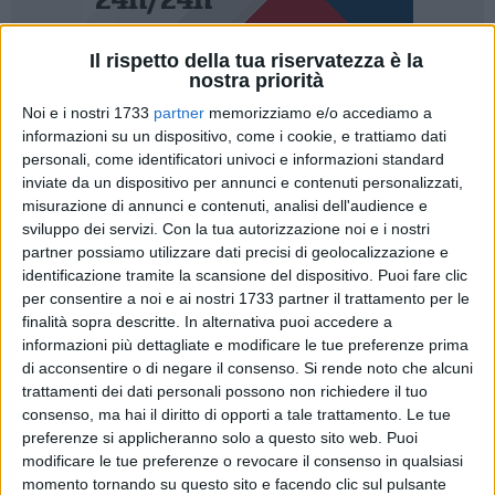
Il rispetto della tua riservatezza è la
4
nostra priorità
Noi e i nostri 1733
partner
memorizziamo e/o accediamo a
È notizia di questi giorni che le delegazioni delle Fondazioni
informazioni su un dispositivo, come i cookie, e trattiamo dati
di Matera (Italia) e Plovdiv (Bulgaria) si incontreranno a
personali, come identificatori univoci e informazioni standard
breve in Bulgaria per mettere a punto un percorso comune di
inviate da un dispositivo per annunci e contenuti personalizzati,
promozione e di collaborazione culturale e turistica in vista
misurazione di annunci e contenuti, analisi dell'audience e
dell'appuntamento comune come capitali europee della
sviluppo dei servizi.
Con la tua autorizzazione noi e i nostri
cultura per il 2019. Lo ha annunciato oggi a Matera
partner possiamo utilizzare dati precisi di geolocalizzazione e
l'ambasciatore in Italia della Repubblica di Bulgaria, Marin
identificazione tramite la scansione del dispositivo. Puoi fare clic
per consentire a noi e ai nostri 1733 partner il trattamento per le
Raykov, al termine di un incontro con il prefetto Antonella
finalità sopra descritte. In alternativa puoi accedere a
Bellomo. (Ansa Basilicata).
informazioni più dettagliate e modificare le tue preferenze prima
di acconsentire o di negare il consenso.
Si rende noto che alcuni
Plovdiv è una città della Bulgaria di 339.129 abitanti,
trattamenti dei dati personali possono non richiedere il tuo
capitale storica della Tracia e la seconda città del paese
consenso, ma hai il diritto di opporti a tale trattamento. Le tue
dopo la capitale Sofia. La città è da sempre punto di
preferenze si applicheranno solo a questo sito web. Puoi
riferimento di varie culture e per le sue articolate e millenarie
modificare le tue preferenze o revocare il consenso in qualsiasi
momento tornando su questo sito e facendo clic sul pulsante
vicende storiche. La città è nota per la bellezza del suo