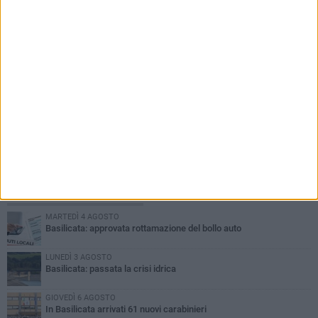
PIÙ LETTI QUESTA SETTIMANA
MARTEDÌ 4 AGOSTO
Basilicata: approvata rottamazione del bollo auto
LUNEDÌ 3 AGOSTO
Basilicata: passata la crisi idrica
GIOVEDÌ 6 AGOSTO
In Basilicata arrivati 61 nuovi carabinieri