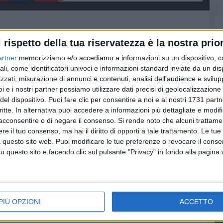
l rispetto della tua riservatezza è la nostra prior
artner
memorizziamo e/o accediamo a informazioni su un dispositivo, c
ali, come identificatori univoci e informazioni standard inviate da un di
zzati, misurazione di annunci e contenuti, analisi dell'audience e svilupp
i e i nostri partner possiamo utilizzare dati precisi di geolocalizzazione 
del dispositivo. Puoi fare clic per consentire a noi e ai nostri 1731 partn
critte. In alternativa puoi accedere a informazioni più dettagliate e modif
acconsentire o di negare il consenso.
Si rende noto che alcuni trattamen
e il tuo consenso, ma hai il diritto di opporti a tale trattamento. Le tue
 questo sito web. Puoi modificare le tue preferenze o revocare il conse
questo sito e facendo clic sul pulsante "Privacy" in fondo alla pagina
Raddoppio Matera-
TRASPORTI
Ferrandina: arrivati
nica
Statale Basentana:
ultimi pareri
 per
prosegue
ammodernamento
Pressing sul Ministero delle
infrastrutture
incidente
Allargamento della
PIÙ OPZIONI
ACCETTO
galleria
piattaforma stradale nel
territorio di Ferrandina