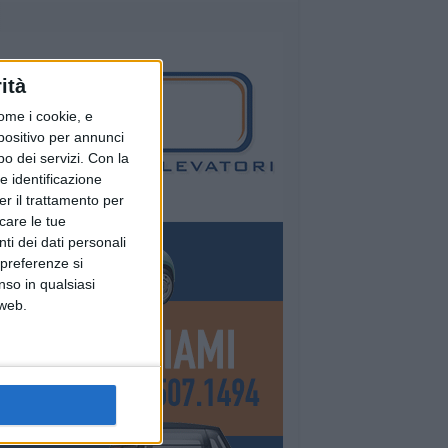
ità
ome i cookie, e
spositivo per annunci
o dei servizi.
Con la
e identificazione
er il trattamento per
icare le tue
ti dei dati personali
 preferenze si
nso in qualsiasi
 web.