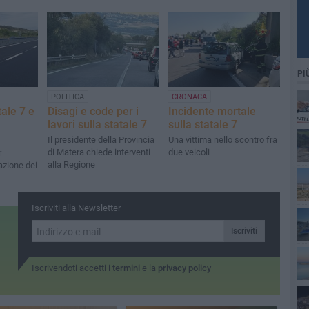
PI
POLITICA
CRONACA
tale 7 e
Disagi e code per i
Incidente mortale
lavori sulla statale 7
sulla statale 7
Il presidente della Provincia
Una vittima nello scontro fra
di Matera chiede interventi
due veicoli
r
alla Regione
lazione dei
Iscriviti alla Newsletter
Iscriviti
Iscrivendoti accetti i
termini
e la
privacy policy