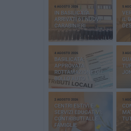
6 AGOSTO 2026
5 AG
IN BASILICATA
VE
ARRIVATI 61 NUOVI
IL 
CARABINIERI
DE
4 AGOSTO 2026
3 AG
BASILICATA:
GU
APPROVATA
TUR
ROTTAMAZIONE DEL
JO
BOLLO AUTO
2 AGOSTO 2026
1 AG
CENTRI ESTIVI E
CO
SERVIZI EDUCATIVI:
MAT
CONTRIBUTI ALLE
TUT
FAMIGLIE