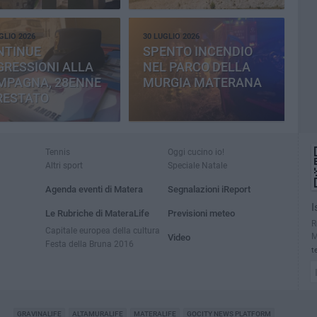
CEMENTERIA
GLIO 2026
30 LUGLIO 2026
NTINUE
SPENTO INCENDIO
RESSIONI ALLA
NEL PARCO DELLA
MPAGNA, 28ENNE
MURGIA MATERANA
RESTATO
Tennis
Oggi cucino io!
Altri sport
Speciale Natale
Agenda eventi di Matera
Segnalazioni iReport
I
Le Rubriche di MateraLife
Previsioni meteo
R
Capitale europea della cultura
M
Video
Festa della Bruna 2016
t
GRAVINALIFE
ALTAMURALIFE
MATERALIFE
GOCITY NEWS PLATFORM