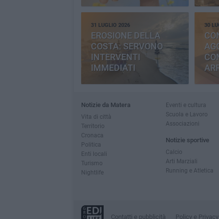
31 LUGLIO 2026
30 LU
EROSIONE DELLA
CO
COSTA: SERVONO
AGG
INTERVENTI
CO
IMMEDIATI
AR
Notizie da Matera
Eventi e cultura
Scuola e Lavoro
Vita di città
Associazioni
Territorio
Cronaca
Notizie sportive
Politica
Calcio
Enti locali
Arti Marziali
Turismo
Running e Atletica
Nightlife
Contatti e pubblicità
Policy e Privacy