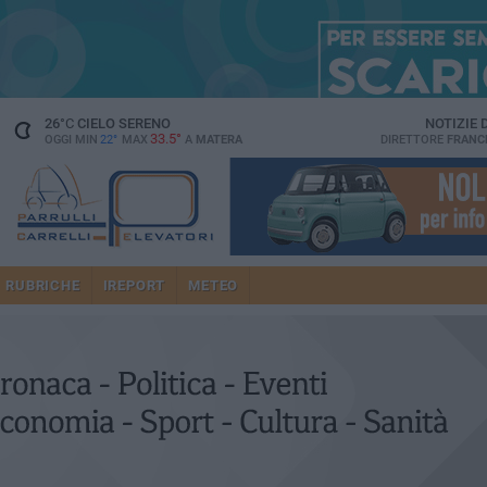
26
°C
CIELO SERENO
NOTIZIE
33.5°
OGGI MIN
22°
MAX
A
MATERA
DIRETTORE
FRANC
RUBRICHE
IREPORT
METEO