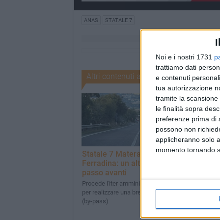
ANAS
STATALE 7
I
Noi e i nostri 1731
p
trattiamo dati person
Altri contenuti a tema
e contenuti personali
tua autorizzazione no
tramite la scansione 
le finalità sopra des
preferenze prima di 
possono non richieder
applicheranno solo a
momento tornando su 
Statale 7 Matera-
CRONACA
Ferradina: un altro
Statale 106 Jo
passo avanti
chiusa stasera
esercitazione
Procede l'iter amministrativo
per realizzare una bretella
Simulazione di un 
(by-pass)
e di un incendio in 