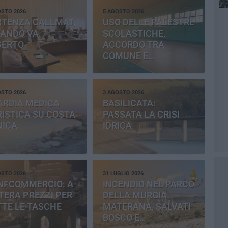
OSTO 2026
5 AGOSTO 2026
RTENZA CALLMAT,
USO DELLE PALESTRE
BANDO VA
SCOLASTICHE,
SERTO
ACCORDO TRA
COMUNE E
PROVINCIA
OSTO 2026
3 AGOSTO 2026
ARDIA MEDICA
BASILICATA:
ISTICA SU COSTA
PASSATA LA CRISI
NICA
IDRICA
OSTO 2026
31 LUGLIO 2026
NFCOMMERCIO: A
INCENDIO NEL PARCO
ERA PREZZI PER
DELLA MURGIA
TE LE TASCHE
MATERANA, SALVATI
BOSCO E