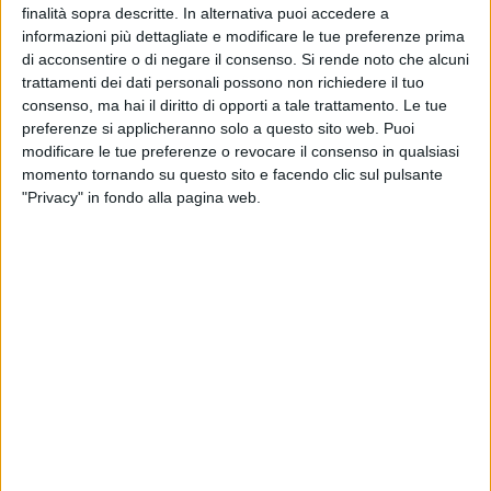
finalità sopra descritte. In alternativa puoi accedere a
Attività Culturali.
informazioni più dettagliate e modificare le tue preferenze prima
di acconsentire o di negare il consenso.
Si rende noto che alcuni
Entro fine anno la Giuria raccomanderà una città quale
trattamenti dei dati personali possono non richiedere il tuo
capitale e tale raccomandazione verrà notificata dallo Stato
consenso, ma hai il diritto di opporti a tale trattamento. Le tue
Italiano alle istituzioni europee. A seguire, Maggio 2015 sarà
preferenze si applicheranno solo a questo sito web. Puoi
il fatidico mese della designazione ufficiale da parte del
modificare le tue preferenze o revocare il consenso in qualsiasi
momento tornando su questo sito e facendo clic sul pulsante
Consiglio dei Ministri. Se la Città dei Sassi dovesse essere la
"Privacy" in fondo alla pagina web.
prescelta, dal 2015 al 2019 dovrà impegnarsi alla
preparazione del Programma della Capitale Europea della
Cultura, accompagnata da esperti designati a livello
europeo.
Una candidatura nel segno della collaborazione e della
partecipazione, com'è insito in una comunità abituata a
stringere rapporti di vicinato e alla condivisione del poco
disponibile, per renderlo un'opportunità per tutti. Partendo
dal presupposto che una città non può essere designata
"Capitale" unicamente per le sue caratteristiche o solo per il