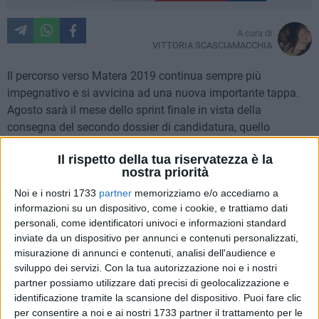
A cura di
VITTORIA SCASCIAMACCHIA
Il percorso verso Matera 2019 continua sempre più
impegnativo e si avvicina ad una nuova importante tappa.
Agosto sarà il mese dello sprint finale in vista della
consegna del secondo dossier di candidatura, quello
definitivo, il prossimo 8 Settembre.
Il rispetto della tua riservatezza è la
nostra priorità
Dopo aver superato la fase di preselezione ed essere entrata
Noi e i nostri 1733
partner
memorizziamo e/o accediamo a
nella short-list delle città candidate, Matera, insieme a Lecce,
informazioni su un dispositivo, come i cookie, e trattiamo dati
Cagliari, Siena, Perugia-Assisi e Ravenna, deve ora
personali, come identificatori univoci e informazioni standard
presentare una versione riveduta e più dettagliata del
inviate da un dispositivo per annunci e contenuti personalizzati,
documento. Tappa successiva sarà quella del 7 Ottobre,
misurazione di annunci e contenuti, analisi dell'audience e
data designata dal Mibact per la visita della commissione
sviluppo dei servizi.
Con la tua autorizzazione noi e i nostri
esaminatrice composta dai membri della giuria, J. Pardo, A.
partner possiamo utilizzare dati precisi di geolocalizzazione e
Kivilo e P. Dalla Sega, nonchè dai rappresentanti della
identificazione tramite la scansione del dispositivo. Puoi fare clic
per consentire a noi e ai nostri 1733 partner il trattamento per le
Commissione Europea e del Ministero dei Beni e delle