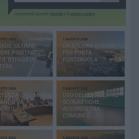
Iscrivendoti accetti i
termini
e la
privacy policy
OSTO 2026
7 AGOSTO 2026
ADE: ULTIMO
UN MILIONE DI EURO
ERE POSITIVO
PER PORTA
 IL BYPASS DI
POSTERGOLA
TERA
OSTO 2026
5 AGOSTO 2026
RTENZA CALLMAT,
USO DELLE PALESTRE
BANDO VA
SCOLASTICHE,
SERTO
ACCORDO TRA
COMUNE E
PROVINCIA
OSTO 2026
3 AGOSTO 2026