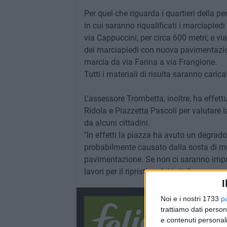
Per quel che riguarda i quartieri della pe
in cui saranno riqualificati i marciapiedi
via Cappuccini, per circa 600 metri; e via
dei marciapiedi con nuova pavimentazione
marcia da via Farina a via Frangione.
Tutti i materiali di risulta saranno caricat
L'assessore Trombetta, inoltre, ha effettu
Ridola e Piazzetta Pascoli per valutare
da alcuni cittadini.
"In effetti la piazza ha avuto un degrado 
probabilmente causato dalla sosta di mez
pavimentazione. Se non ci saranno imprev
lavori per il ripristino del tutto".
I
Noi e i nostri 1733
p
trattiamo dati person
e contenuti personali