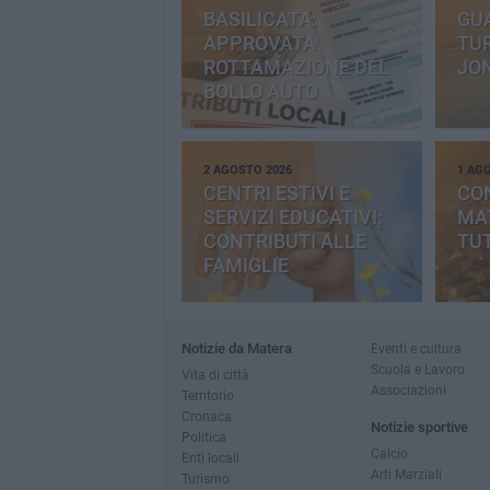
BASILICATA:
GU
APPROVATA
TUR
ROTTAMAZIONE DEL
JO
BOLLO AUTO
2 AGOSTO 2026
1 AG
CENTRI ESTIVI E
CO
SERVIZI EDUCATIVI:
MAT
CONTRIBUTI ALLE
TUT
FAMIGLIE
Notizie da Matera
Eventi e cultura
Scuola e Lavoro
Vita di città
Associazioni
Territorio
Cronaca
Notizie sportive
Politica
Calcio
Enti locali
Arti Marziali
Turismo