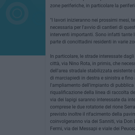
zone periferiche, in particolare la perifer
"I lavori inizieranno nei prossimi mesi, 
necessaria per l'avvio di cantieri di ques
interventi importanti. Sono infatti tante 
parte di concittadini residenti in varie zon
In particolare, le strade interessate dagl
città, via Nino Rota, in primis, che nece
dell'area stradale stabilizzata esistente
di marciapiedi in destra e sinistra e fino 
l'ampliamento dell'impianto di pubblica i
riqualificazione della linea di raccolta 
via dei Iapigi saranno interessate da inte
comprese le due rotatorie del rione Ser
previsto inoltre il rifacimento della pavi
coinvolgeranno via dei Sanniti, via Don L
Fermi, via dei Messapi e viale dei Peucez