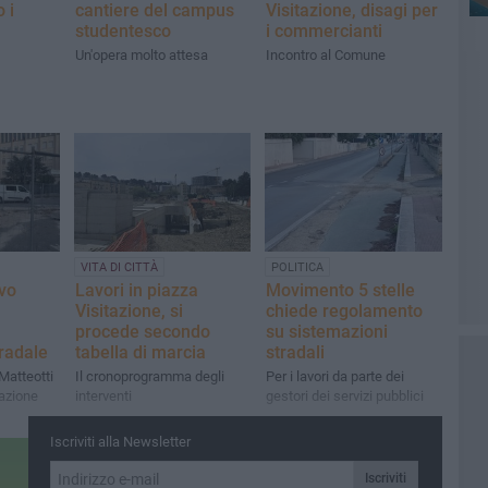
 i
cantiere del campus
Visitazione, disagi per
studentesco
i commercianti
Un'opera molto attesa
Incontro al Comune
VITA DI CITTÀ
POLITICA
vo
Lavori in piazza
Movimento 5 stelle
Visitazione, si
chiede regolamento
procede secondo
su sistemazioni
tradale
tabella di marcia
stradali
 Matteotti
Il cronoprogramma degli
Per i lavori da parte dei
tazione
interventi
gestori dei servizi pubblici
Iscriviti alla Newsletter
Iscriviti