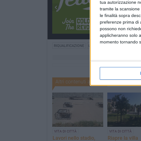
tua autorizzazione no
tramite la scansione 
le finalità sopra des
preferenze prima di 
possono non richieder
applicheranno solo a
momento tornando su 
RIQUALIFICAZIONE
LAVORI PUBBLICI
PERIFERIA
Altri contenuti a tema
VITA DI CITTÀ
VITA DI CITTÀ
Lavori nello stadio,
Riapre la villa