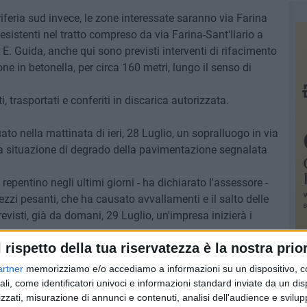
riferia sud invece, le zone interessate saranno via Farina
 esistenti nel tratto compreso da via Farina-Sant'Ilario a
 E. Guida, anche qui sono previsti interventi di rifacimento
 in betonella, per circa 160 metri, lungo il senso di
i, trasportati e conferiti in discarica autorizzata.
ato nella mattinata di ieri, 28 Luglio, un sopralluogo in via
 la situazione di degrado della pavimentazione segnalata
repentino negli ultimi giorni - ha dichiarato l'assessore -
zi pesanti, che ha causato avvallamenti e il salto delle
isti, già da domani, 29 Luglio, un'impresa inizierà i
l rispetto della tua riservatezza è la nostra prior
artner
memorizziamo e/o accediamo a informazioni su un dispositivo, c
ali, come identificatori univoci e informazioni standard inviate da un di
zzati, misurazione di annunci e contenuti, analisi dell'audience e svilupp