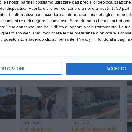
i e i nostri partner possiamo utilizzare dati precisi di geolocalizzazione 
del dispositivo. Puoi fare clic per consentire a noi e ai nostri 1733 partn
critte. In alternativa puoi accedere a informazioni più dettagliate e modif
acconsentire o di negare il consenso.
Si rende noto che alcuni trattamen
e il tuo consenso, ma hai il diritto di opporti a tale trattamento. Le tue
PI
 questo sito web. Puoi modificare le tue preferenze o revocare il conse
questo sito e facendo clic sul pulsante "Privacy" in fondo alla pagina
PIÙ OPZIONI
ACCETTO
ENTI LOCALI
ENTI LOCALI
Sopralluogo al
Lavori in piazza della