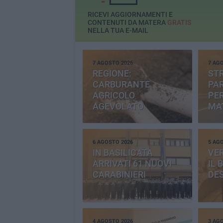
RICEVI AGGIORNAMENTI E
CONTENUTI DA MATERA
GRATIS
NELLA TUA E-MAIL
7 AGOSTO 2026
7 AG
REGIONE:
STR
CARBURANTE
PAR
AGRICOLO
PER
AGEVOLATO
MA
6 AGOSTO 2026
5 AG
IN BASILICATA
VE
ARRIVATI 61 NUOVI
IL 
CARABINIERI
DE
4 AGOSTO 2026
3 AG