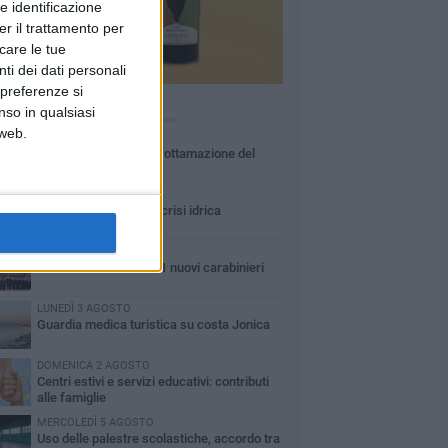
e identificazione
er il trattamento per
icare le tue
ti dei dati personali
 preferenze si
Ù LETTI QUESTA SETTIMANA
nso in qualsiasi
 web.
MARTEDÌ 4 AGOSTO
Basilicata: approvata rottamazione del
bollo auto
LUNEDÌ 3 AGOSTO
Basilicata: passata la crisi idrica
GIOVEDÌ 6 AGOSTO
In Basilicata arrivati 61 nuovi carabinieri
LUNEDÌ 3 AGOSTO
Guardia medica turistica su costa Jonica
DOMENICA 2 AGOSTO
Centri estivi e servizi educativi: contributi
alle famiglie
MERCOLEDÌ 5 AGOSTO
Uso delle palestre scolastiche, accordo tra