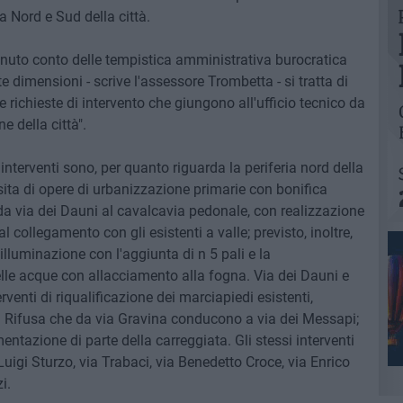
ia Nord e Sud della città.
tenuto conto delle tempistica amministrativa burocratica
te dimensioni - scrive l'assessore Trombetta - si tratta di
le richieste di intervento che giungono all'ufficio tecnico da
e della città".
i interventi sono, per quanto riguarda la periferia nord della
ssita di opere di urbanizzazione primarie con bonifica
 da via dei Dauni al cavalcavia pedonale, con realizzazione
al collegamento con gli esistenti a valle; previsto, inoltre,
lluminazione con l'aggiunta di n 5 pali e la
delle acque con allacciamento alla fogna. Via dei Dauni e
rventi di riqualificazione dei marciapiedi esistenti,
ra Rifusa che da via Gravina conducono a via dei Messapi;
mentazione di parte della carreggiata. Gli stessi interventi
uigi Sturzo, via Trabaci, via Benedetto Croce, via Enrico
i.