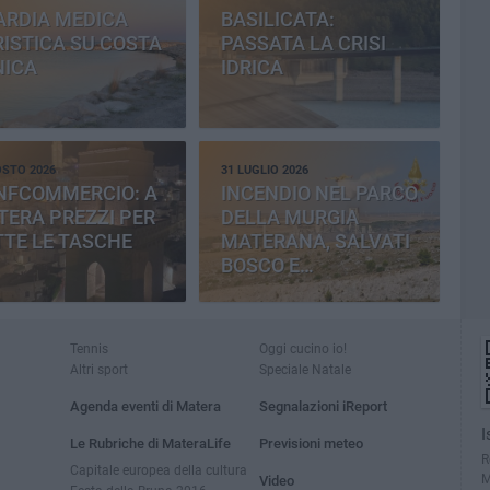
ARDIA MEDICA
BASILICATA:
ISTICA SU COSTA
PASSATA LA CRISI
NICA
IDRICA
OSTO 2026
31 LUGLIO 2026
NFCOMMERCIO: A
INCENDIO NEL PARCO
ERA PREZZI PER
DELLA MURGIA
TE LE TASCHE
MATERANA, SALVATI
BOSCO E
CEMENTERIA
Tennis
Oggi cucino io!
Altri sport
Speciale Natale
Agenda eventi di Matera
Segnalazioni iReport
I
Le Rubriche di MateraLife
Previsioni meteo
R
Capitale europea della cultura
M
Video