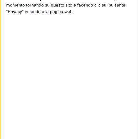
Per conoscere tutti i dettagli clicca sui link
momento tornando su questo sito e facendo clic sul pulsante
"Privacy" in fondo alla pagina web.
Cerimonia inaugurale: il programma completo
ore 17: cerimonia inaugurale del cantiere del Teatro Duni
ore 18.30: cantiere-evento sui ponteggi del Palazzo della
Prefettura
ore 19.00: strada-evento, passeggiata di spettacoli sulle vie
per i Sassi
ore 20.45: laser e droni show
Disposizioni per il transito e la sosta dei veicoli
Il dossier Terre immerse: cosa si prevede sino a novembre