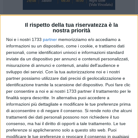
Il rispetto della tua riservatezza è la
nostra priorità
Nel 2026 Matera e Tetouan (Marocco) sono le due capitali
Noi e i nostri 1733
partner
memorizziamo e/o accediamo a
della cultura e del dialogo nel Mediterraneo, titolo assegnato
informazioni su un dispositivo, come i cookie, e trattiamo dati
dall'Unione per il Mediterraneo e dalla Fondazione Anna
personali, come identificatori univoci e informazioni standard
Lindh. Il programma di Matera2026 è organizzato dal
inviate da un dispositivo per annunci e contenuti personalizzati,
Comune e dalla Fondazione Matera Basilicata 2019 con il
misurazione di annunci e contenuti, analisi dell'audience e
sostegno del Governo (Ministero della Cultura; Ministero
sviluppo dei servizi.
Con la tua autorizzazione noi e i nostri
partner possiamo utilizzare dati precisi di geolocalizzazione e
degli affari esteri e della cooperazione internazionale) e della
identificazione tramite la scansione del dispositivo. Puoi fare clic
Regione Basilicata.
per consentire a noi e ai nostri 1733 partner il trattamento per le
finalità sopra descritte. In alternativa puoi accedere a
Il programma si apre oggi (cerimonia inaugurale che inizia
informazioni più dettagliate e modificare le tue preferenze prima
nel cantiere-evento del Teatro Duni e a seguire nei Sassi, con
di acconsentire o di negare il consenso.
Si rende noto che alcuni
la presenza di autorità europee e nazionali) e si sviluppa
trattamenti dei dati personali possono non richiedere il tuo
sino al 28 novembre 2026.
consenso, ma hai il diritto di opporti a tale trattamento. Le tue
preferenze si applicheranno solo a questo sito web. Puoi
modificare le tue preferenze o revocare il consenso in qualsiasi