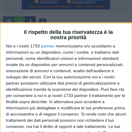
93
Il rispetto della tua riservatezza è la
Tra febbraio e aprile si svolgeranno nel Parco della Murgia
nostra priorità
materana le riprese di Mel Gibson per il film "The
Noi e i nostri 1733
partner
memorizziamo e/o accediamo a
Resurrection of the Christ", progetto cinematografico che
informazioni su un dispositivo, come i cookie, e trattiamo dati
segna il ritorno del regista a Matera, scelta come set per "The
personali, come identificatori univoci e informazioni standard
Passion of Christ" (riprese nel 2003 e uscita nelle sale l'anno
inviate da un dispositivo per annunci e contenuti personalizzati,
dopo). La nuova storia è il
sequel
del film della Passione.
misurazione di annunci e contenuti, analisi dell'audience e
sviluppo dei servizi.
Con la tua autorizzazione noi e i nostri
Durante il periodo di lavorazione, tra produzione e staff
partner possiamo utilizzare dati precisi di geolocalizzazione e
tecnico-artistico, saranno presenti in città circa 500 persone,
identificazione tramite la scansione del dispositivo. Puoi fare clic
per consentire a noi e ai nostri 1733 partner il trattamento per le
con un impatto significativo anche in termini economici e
finalità sopra descritte. In alternativa puoi accedere a
occupazionali per il territorio. Gli aspetti organizzativi,
informazioni più dettagliate e modificare le tue preferenze prima
logistici e autorizzativi legati alla produzione sono stati
di acconsentire o di negare il consenso.
Si rende noto che alcuni
approfonditi in una conferenza di servizi che si è svolta
trattamenti dei dati personali possono non richiedere il tuo
questa mattina al Comune in cui dalla produzione è emerso
consenso, ma hai il diritto di opporti a tale trattamento. Le tue