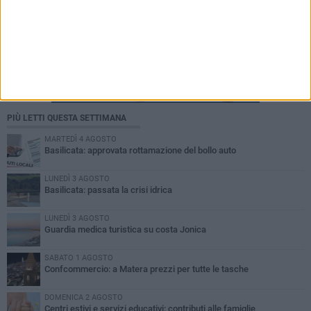
PIÙ LETTI QUESTA SETTIMANA
MARTEDÌ 4 AGOSTO
Basilicata: approvata rottamazione del bollo auto
LUNEDÌ 3 AGOSTO
Basilicata: passata la crisi idrica
LUNEDÌ 3 AGOSTO
Guardia medica turistica su costa Jonica
SABATO 1 AGOSTO
Confcommercio: a Matera prezzi per tutte le tasche
DOMENICA 2 AGOSTO
Centri estivi e servizi educativi: contributi alle famiglie