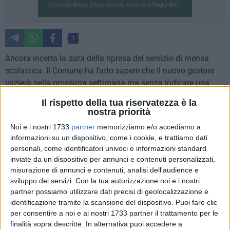
1
Ancora incerta la data della ripresa del servizio di mensa
scolastica. Il Comune ha fatto sapere che il nuovo gestore
inizierà nella prossima settimana ma senza indicare una
data. L'amministrazione comunale in una nota ieri ha
Il rispetto della tua riservatezza è la
sottolineato che ci sono "resistenze sindacali".
nostra priorità
Noi e i nostri 1733
partner
memorizziamo e/o accediamo a
La replica non si è fatta attendere. I segretari territoriali di
informazioni su un dispositivo, come i cookie, e trattiamo dati
Filcams, Fisascat e Uiltucs, Marcella Conese, Emanuela
personali, come identificatori univoci e informazioni standard
Sardone e Fabio Tundo hanno risposto con un altro
inviate da un dispositivo per annunci e contenuti personalizzati,
comunicato. "Apprendiamo con sgomento quanto dichiarato
misurazione di annunci e contenuti, analisi dell'audience e
dal Comune di Matera - affermano - in merito al servizio di
sviluppo dei servizi.
Con la tua autorizzazione noi e i nostri
partner possiamo utilizzare dati precisi di geolocalizzazione e
refezione scolastica e al relativo cambio di appalto,
identificazione tramite la scansione del dispositivo. Puoi fare clic
passaggio che vede impegnate le parti, ormai da giorni, in
per consentire a noi e ai nostri 1733 partner il trattamento per le
una lunga e difficile trattativa. Nonostante la ditta uscente
finalità sopra descritte. In alternativa puoi accedere a