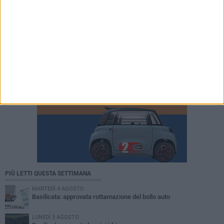
PIÙ LETTI QUESTA SETTIMANA
MARTEDÌ 4 AGOSTO
Basilicata: approvata rottamazione del bollo auto
LUNEDÌ 3 AGOSTO