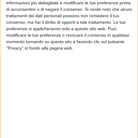
Ladisa abbia fatto pervenire alle scriventi l'elenco del
informazioni più dettagliate e modificare le tue preferenze prima
personal oggetto di clausola sociale in data 28 dicembre
di acconsentire o di negare il consenso.
Si rende noto che alcuni
2022, documento necessario alla discussione, già in data 5
trattamenti dei dati personali possono non richiedere il tuo
gennaio ha avuto luogo il primo incontro con le aziende.
consenso, ma hai il diritto di opporti a tale trattamento. Le tue
preferenze si applicheranno solo a questo sito web. Puoi
Come ben sapete, in quanto costantemente informati seppur
modificare le tue preferenze o revocare il consenso in qualsiasi
informalmente, il suddetto elenco aveva subito rettifiche nei
momento tornando su questo sito e facendo clic sul pulsante
giorni successivi all'apertura della trattativa e l'iniziale
"Privacy" in fondo alla pagina web.
proposta di assunzione, avanzata dalla ditta subentrante,
prevedeva un taglio delle ore contrattuali alle maestranze».
«Nonostante non fossero state fornite informazioni precise
né sulla data di subentro né sull'agibilità del nuovo centro
cottura – continuano Conese, Sardone e Tundo – le
scriventi, al fine di scongiurare un peggioramento delle
condizioni contrattuali, hanno proseguito nel confronto fino
a pervenire ad un punto d'incontro – in corso di
formalizzazione – con le rispettive aziende. Ciononostante,
un comunicato da parte del Comune di Matera addebita ad
'una ostinata ed inspiegabile resistenza sindacale' la causa