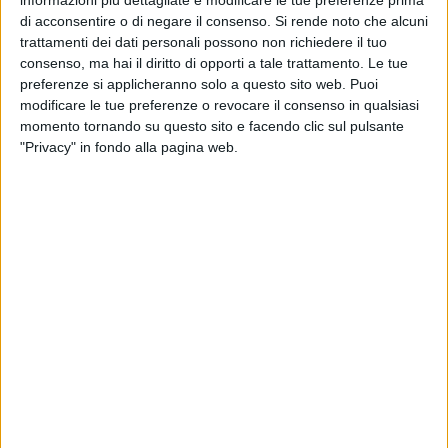
di acconsentire o di negare il consenso.
Si rende noto che alcuni
trattamenti dei dati personali possono non richiedere il tuo
consenso, ma hai il diritto di opporti a tale trattamento. Le tue
preferenze si applicheranno solo a questo sito web. Puoi
modificare le tue preferenze o revocare il consenso in qualsiasi
momento tornando su questo sito e facendo clic sul pulsante
"Privacy" in fondo alla pagina web.
Che sia stata la stessa persona o più di una, non fa
differenza. La differenza dovrebbe farla chi è al vertice,
secondo un "indignato abitante culturale", che ha provveduto
a segnalare alla Redazione di MateraLife gli sfregi inflitti a
quello che dovrebbe essere "bene comune", ma che per
quanto si evince dalle immagini inviate non viene tutelato
come tale.