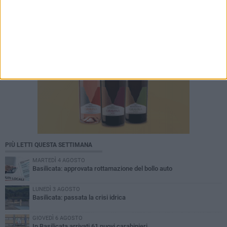
PIÙ LETTI QUESTA SETTIMANA
MARTEDÌ 4 AGOSTO
Basilicata: approvata rottamazione del bollo auto
LUNEDÌ 3 AGOSTO
Basilicata: passata la crisi idrica
GIOVEDÌ 6 AGOSTO
In Basilicata arrivati 61 nuovi carabinieri