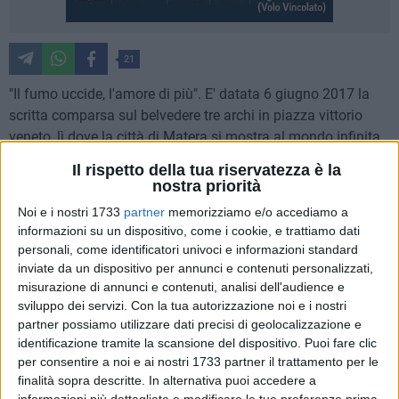
21
"Il fumo uccide, l'amore di più". E' datata 6 giugno 2017 la
scritta comparsa sul belvedere tre archi in piazza vittorio
veneto, lì dove la città di Matera si mostra al mondo infinita
ed eterna. Una probabile delusione d'amore incisa sul muro,
Il rispetto della tua riservatezza è la
che non suscita compassione, ma rabbia e ribrezzo.
nostra priorità
Non è l'unico punto della città ad essere stato imbrattato in
Noi e i nostri 1733
partner
memorizziamo e/o accediamo a
barbaro modo, senza buon senso, coscienza e rispetto verso
informazioni su un dispositivo, come i cookie, e trattiamo dati
la città, i suoi abitanti e gli ospiti che sostano nella Capitale
personali, come identificatori univoci e informazioni standard
europea della Cultura 2019 per scoprirne le tanto decantate
inviate da un dispositivo per annunci e contenuti personalizzati,
bellezze: anche la zona abitata nel cuore dei Sassi è segnata
misurazione di annunci e contenuti, analisi dell'audience e
sviluppo dei servizi.
Con la tua autorizzazione noi e i nostri
da vernice nera. Dubbia la mano artefice colpevole dell'atto
partner possiamo utilizzare dati precisi di geolocalizzazione e
vandalico.
identificazione tramite la scansione del dispositivo. Puoi fare clic
per consentire a noi e ai nostri 1733 partner il trattamento per le
finalità sopra descritte. In alternativa puoi accedere a
informazioni più dettagliate e modificare le tue preferenze prima